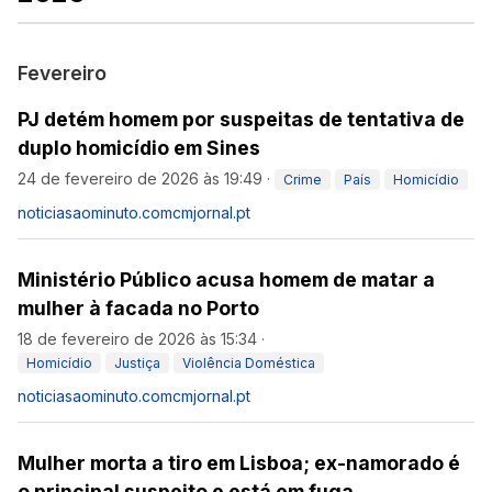
Fevereiro
PJ detém homem por suspeitas de tentativa de
duplo homicídio em Sines
24 de fevereiro de 2026 às 19:49
·
Crime
País
Homicídio
noticiasaominuto.com
cmjornal.pt
Ministério Público acusa homem de matar a
mulher à facada no Porto
18 de fevereiro de 2026 às 15:34
·
Homicídio
Justiça
Violência Doméstica
noticiasaominuto.com
cmjornal.pt
Mulher morta a tiro em Lisboa; ex-namorado é
o principal suspeito e está em fuga