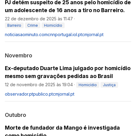
PJ detém suspeito de 25 anos pelo homicídio de
um adolescente de 16 anos a tiro no Barreiro.
22 de dezembro de 2025 às 11:47
·
Barreiro
Crime
Homicídio
noticiasaominuto.com
cnnportugal.iol.pt
cmjornal.pt
Novembro
Ex-deputado Duarte Lima julgado por homicídio
mesmo sem gravações pedidas ao Brasil
12 de novembro de 2025 às 19:04
·
Homicídio
Justiça
observador.pt
publico.pt
cmjornal.pt
Outubro
Morte de fundador da Mango é investigada
como homicídio