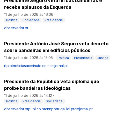
Presidente Seguro veta lei das bandeiras e
recebe aplausos da Esquerda
11 de junho de 2026 às 16:06
·
Política
Sociedade
Presidência
observador.pt
Presidente António José Seguro veta decreto
sobre bandeiras em edifícios públicos
11 de junho de 2026 às 15:05
·
Política
Presidência
Justiça
rtp.pt
noticiasaominuto.com
cmjornal.pt
Presidente da República veta diploma que
proíbe bandeiras ideológicas
11 de junho de 2026 às 14:12
·
Política
Presidência
Sociedade
observador.pt
publico.pt
cnnportugal.iol.pt
cmjornal.pt