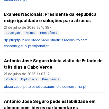
Exames Nacionais: Presidente da República
exige igualdade e soluções para atrasos
21 de julho de 2026 às 16:35
·
Educação
Política
Presidência
rtp.pt
rr.pt
publico.pt
eco.sapo.pt
noticiasaominuto.com
cnnportugal.iol.pt
cmjornal.pt
António José Seguro inicia visita de Estado de
três dias a Cabo Verde
21 de julho de 2026 às 07:17
·
Política
Diplomacia
Presidência
observador.pt
rtp.pt
noticiasaominuto.com
cmjornal.pt
António José Seguro pede estabilidade em
almoço com líderes parlamentares