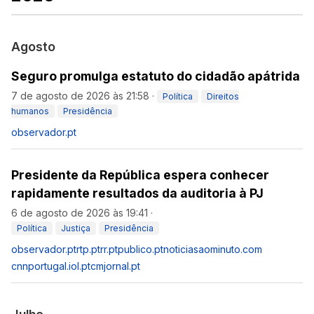
Agosto
Seguro promulga estatuto do cidadão apátrida
7 de agosto de 2026 às 21:58
·
Política
Direitos
humanos
Presidência
observador.pt
Presidente da República espera conhecer
rapidamente resultados da auditoria à PJ
6 de agosto de 2026 às 19:41
·
Política
Justiça
Presidência
observador.pt
rtp.pt
rr.pt
publico.pt
noticiasaominuto.com
cnnportugal.iol.pt
cmjornal.pt