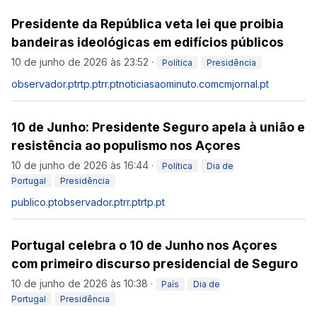
Presidente da República veta lei que proibia
bandeiras ideológicas em edifícios públicos
10 de junho de 2026 às 23:52
·
Política
Presidência
observador.pt
rtp.pt
rr.pt
noticiasaominuto.com
cmjornal.pt
10 de Junho: Presidente Seguro apela à união e
resistência ao populismo nos Açores
10 de junho de 2026 às 16:44
·
Política
Dia de
Portugal
Presidência
publico.pt
observador.pt
rr.pt
rtp.pt
Portugal celebra o 10 de Junho nos Açores
com primeiro discurso presidencial de Seguro
10 de junho de 2026 às 10:38
·
País
Dia de
Portugal
Presidência