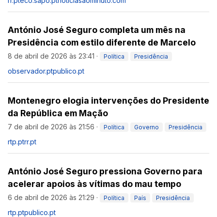
rr.pt
eco.sapo.pt
noticiasaominuto.com
António José Seguro completa um mês na
Presidência com estilo diferente de Marcelo
8 de abril de 2026 às 23:41
·
Política
Presidência
observador.pt
publico.pt
Montenegro elogia intervenções do Presidente
da República em Mação
7 de abril de 2026 às 21:56
·
Política
Governo
Presidência
rtp.pt
rr.pt
António José Seguro pressiona Governo para
acelerar apoios às vítimas do mau tempo
6 de abril de 2026 às 21:29
·
Política
País
Presidência
rtp.pt
publico.pt