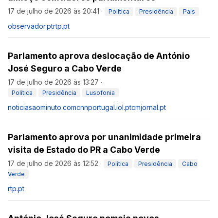
17 de julho de 2026 às 20:41
·
Política
Presidência
País
observador.pt
rtp.pt
Parlamento aprova deslocação de António
José Seguro a Cabo Verde
17 de julho de 2026 às 13:27
·
Política
Presidência
Lusofonia
noticiasaominuto.com
cnnportugal.iol.pt
cmjornal.pt
Parlamento aprova por unanimidade primeira
visita de Estado do PR a Cabo Verde
17 de julho de 2026 às 12:52
·
Política
Presidência
Cabo
Verde
rtp.pt