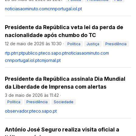
noticiasaominuto.com
cnnportugal.iol.pt
Presidente da República veta lei da perda de
nacionalidade após chumbo do TC
12 de maio de 2026 às 10:30
·
Política
Justiça
Presidência
rtp.pt
rr.pt
publico.pt
eco.sapo.pt
noticiasaominuto.com
cnnportugal.iol.pt
cmjornal.pt
Presidente da República assinala Dia Mundial
da Liberdade de Imprensa com alertas
3 de maio de 2026 às 11:42
·
Política
Presidência
Sociedade
observador.pt
eco.sapo.pt
António José Seguro realiza visita oficial a