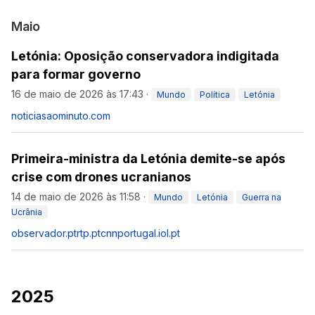
Maio
Letónia: Oposição conservadora indigitada
para formar governo
16 de maio de 2026 às 17:43
·
Mundo
Política
Letónia
noticiasaominuto.com
Primeira-ministra da Letónia demite-se após
crise com drones ucranianos
14 de maio de 2026 às 11:58
·
Mundo
Letónia
Guerra na
Ucrânia
observador.pt
rtp.pt
cnnportugal.iol.pt
2025