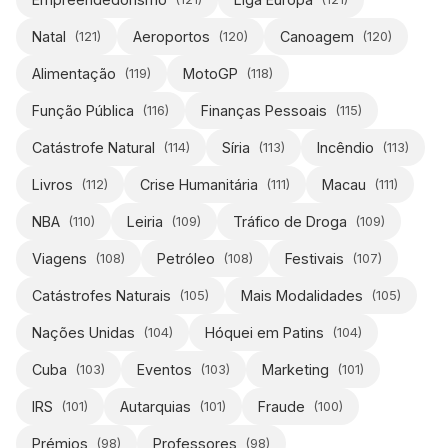
Natal
Aeroportos
Canoagem
(
121
)
(
120
)
(
120
)
Alimentação
MotoGP
(
119
)
(
118
)
Função Pública
Finanças Pessoais
(
116
)
(
115
)
Catástrofe Natural
Síria
Incêndio
(
114
)
(
113
)
(
113
)
Livros
Crise Humanitária
Macau
(
112
)
(
111
)
(
111
)
NBA
Leiria
Tráfico de Droga
(
110
)
(
109
)
(
109
)
Viagens
Petróleo
Festivais
(
108
)
(
108
)
(
107
)
Catástrofes Naturais
Mais Modalidades
(
105
)
(
105
)
Nações Unidas
Hóquei em Patins
(
104
)
(
104
)
Cuba
Eventos
Marketing
(
103
)
(
103
)
(
101
)
IRS
Autarquias
Fraude
(
101
)
(
101
)
(
100
)
Prémios
Professores
(
98
)
(
98
)