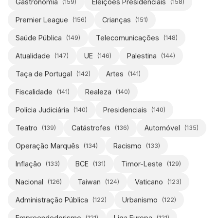
Gastronomia
Eleições Presidenciais
(
159
)
(
158
)
Premier League
Crianças
(
156
)
(
151
)
Saúde Pública
Telecomunicações
(
149
)
(
148
)
Atualidade
UE
Palestina
(
147
)
(
146
)
(
144
)
Taça de Portugal
Artes
(
142
)
(
141
)
Fiscalidade
Realeza
(
141
)
(
140
)
Polícia Judiciária
Presidenciais
(
140
)
(
140
)
Teatro
Catástrofes
Automóvel
(
139
)
(
136
)
(
135
)
Operação Marquês
Racismo
(
134
)
(
133
)
Inflação
BCE
Timor-Leste
(
133
)
(
131
)
(
129
)
Nacional
Taiwan
Vaticano
(
126
)
(
124
)
(
123
)
Administração Pública
Urbanismo
(
122
)
(
122
)
Empreendedorismo
Liga Europa
(
121
)
(
121
)