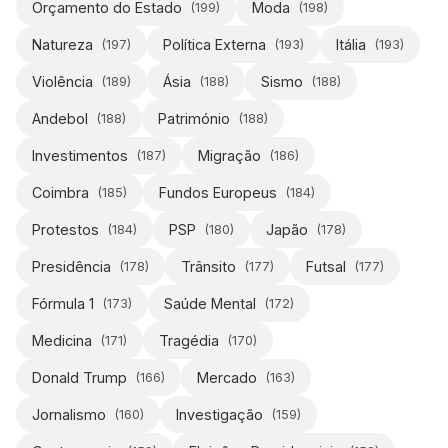
Orçamento do Estado
Moda
(
199
)
(
198
)
Natureza
Política Externa
Itália
(
197
)
(
193
)
(
193
)
Violência
Ásia
Sismo
(
189
)
(
188
)
(
188
)
Andebol
Património
(
188
)
(
188
)
Investimentos
Migração
(
187
)
(
186
)
Coimbra
Fundos Europeus
(
185
)
(
184
)
Protestos
PSP
Japão
(
184
)
(
180
)
(
178
)
Presidência
Trânsito
Futsal
(
178
)
(
177
)
(
177
)
Fórmula 1
Saúde Mental
(
173
)
(
172
)
Medicina
Tragédia
(
171
)
(
170
)
Donald Trump
Mercado
(
166
)
(
163
)
Jornalismo
Investigação
(
160
)
(
159
)