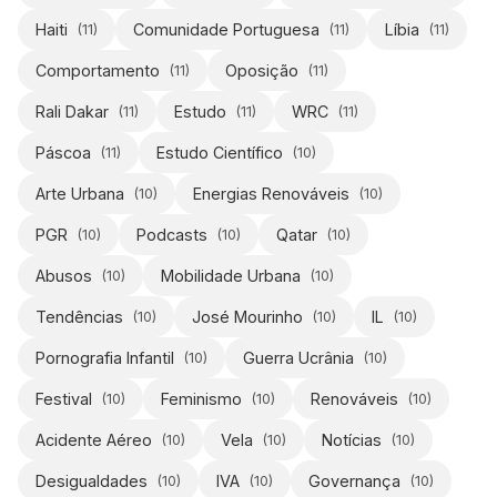
Haiti
Comunidade Portuguesa
Líbia
(
11
)
(
11
)
(
11
)
Comportamento
Oposição
(
11
)
(
11
)
Rali Dakar
Estudo
WRC
(
11
)
(
11
)
(
11
)
Páscoa
Estudo Científico
(
11
)
(
10
)
Arte Urbana
Energias Renováveis
(
10
)
(
10
)
PGR
Podcasts
Qatar
(
10
)
(
10
)
(
10
)
Abusos
Mobilidade Urbana
(
10
)
(
10
)
Tendências
José Mourinho
IL
(
10
)
(
10
)
(
10
)
Pornografia Infantil
Guerra Ucrânia
(
10
)
(
10
)
Festival
Feminismo
Renováveis
(
10
)
(
10
)
(
10
)
Acidente Aéreo
Vela
Notícias
(
10
)
(
10
)
(
10
)
Desigualdades
IVA
Governança
(
10
)
(
10
)
(
10
)