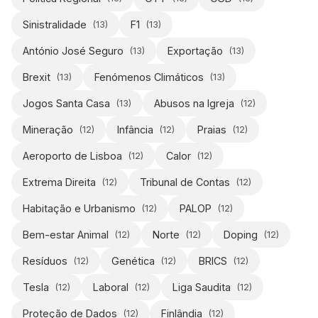
Sinistralidade
F1
(
13
)
(
13
)
António José Seguro
Exportação
(
13
)
(
13
)
Brexit
Fenómenos Climáticos
(
13
)
(
13
)
Jogos Santa Casa
Abusos na Igreja
(
13
)
(
12
)
Mineração
Infância
Praias
(
12
)
(
12
)
(
12
)
Aeroporto de Lisboa
Calor
(
12
)
(
12
)
Extrema Direita
Tribunal de Contas
(
12
)
(
12
)
Habitação e Urbanismo
PALOP
(
12
)
(
12
)
Bem-estar Animal
Norte
Doping
(
12
)
(
12
)
(
12
)
Resíduos
Genética
BRICS
(
12
)
(
12
)
(
12
)
Tesla
Laboral
Liga Saudita
(
12
)
(
12
)
(
12
)
Proteção de Dados
Finlândia
(
12
)
(
12
)