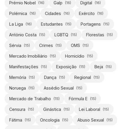
Prémio Nobel
Galp
Digital
(
16
)
(
16
)
(
16
)
Polémica
Cidades
Exército
(
16
)
(
16
)
(
16
)
La Liga
Estudantes
Portagens
(
16
)
(
15
)
(
15
)
António Costa
LGBTQ
Florestas
(
15
)
(
15
)
(
15
)
Sérvia
Crimes
OMS
(
15
)
(
15
)
(
15
)
Mercado Imobiliário
Homicídio
(
15
)
(
15
)
Manifestações
Exposição
Beja
(
15
)
(
15
)
(
15
)
Memória
Dança
Regional
(
15
)
(
15
)
(
15
)
Noruega
Assédio Sexual
(
15
)
(
15
)
Mercado de Trabalho
Fórmula E
(
15
)
(
15
)
Censura
Ginástica
Lei Laboral
(
15
)
(
15
)
(
15
)
Fátima
Oncologia
Abuso Sexual
(
15
)
(
15
)
(
15
)