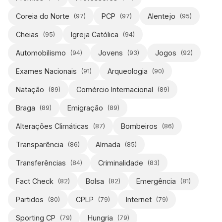
Coreia do Norte
PCP
Alentejo
(
97
)
(
97
)
(
95
)
Cheias
Igreja Católica
(
95
)
(
94
)
Automobilismo
Jovens
Jogos
(
94
)
(
93
)
(
92
)
Exames Nacionais
Arqueologia
(
91
)
(
90
)
Natação
Comércio Internacional
(
89
)
(
89
)
Braga
Emigração
(
89
)
(
89
)
Alterações Climáticas
Bombeiros
(
87
)
(
86
)
Transparência
Almada
(
86
)
(
85
)
Transferências
Criminalidade
(
84
)
(
83
)
Fact Check
Bolsa
Emergência
(
82
)
(
82
)
(
81
)
Partidos
CPLP
Internet
(
80
)
(
79
)
(
79
)
Sporting CP
Hungria
(
79
)
(
79
)