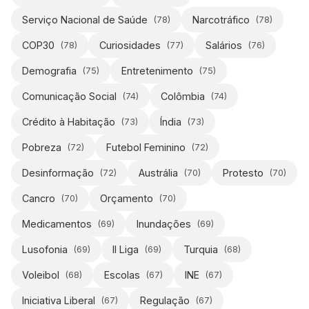
Serviço Nacional de Saúde
Narcotráfico
(
78
)
(
78
)
COP30
Curiosidades
Salários
(
78
)
(
77
)
(
76
)
Demografia
Entretenimento
(
75
)
(
75
)
Comunicação Social
Colômbia
(
74
)
(
74
)
Crédito à Habitação
Índia
(
73
)
(
73
)
Pobreza
Futebol Feminino
(
72
)
(
72
)
Desinformação
Austrália
Protesto
(
72
)
(
70
)
(
70
)
Cancro
Orçamento
(
70
)
(
70
)
Medicamentos
Inundações
(
69
)
(
69
)
Lusofonia
II Liga
Turquia
(
69
)
(
69
)
(
68
)
Voleibol
Escolas
INE
(
68
)
(
67
)
(
67
)
Iniciativa Liberal
Regulação
(
67
)
(
67
)