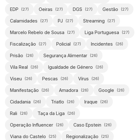
EDP
Oeiras
DGS
Gestão
(
27
)
(
27
)
(
27
)
(
27
)
Calamidades
PJ
Streaming
(
27
)
(
27
)
(
27
)
Marcelo Rebelo de Sousa
Liga Portuguesa
(
27
)
(
27
)
Fiscalização
Policial
Incidentes
(
27
)
(
27
)
(
26
)
Prisão
Segurança Alimentar
(
26
)
(
26
)
Vila Real
Igualdade de Género
(
26
)
(
26
)
Viseu
Pescas
Vírus
(
26
)
(
26
)
(
26
)
Manifestação
Amadora
Google
(
26
)
(
26
)
(
26
)
Cidadania
Triatlo
Iraque
(
26
)
(
26
)
(
26
)
Rali
Taça da Liga
(
26
)
(
26
)
Operação Influencer
Caso Epstein
(
26
)
(
26
)
Viana do Castelo
Regionalização
(
25
)
(
25
)