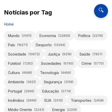
🔍
Notícias por Tag
Home
Mundo
Economia
Política
(
31411
)
(
22856
)
(
22119
)
País
Desporto
(
16271
)
(
13294
)
Sociedade
Justiça
Saúde
(
10672
)
(
9216
)
(
7857
)
Futebol
Sociedades
Crime
(
7282
)
(
6790
)
(
5775
)
Cultura
Tecnologia
(
4998
)
(
4496
)
Ambiente
Segurança
(
3621
)
(
3158
)
Portugal
Educação
(
2996
)
(
2774
)
Incêndios
EUA
Transportes
(
2699
)
(
2510
)
(
2408
)
Médio Oriente
Energia
(
2243
)
(
2206
)