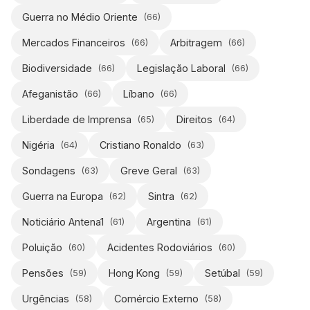
Guerra no Médio Oriente
(
66
)
Mercados Financeiros
Arbitragem
(
66
)
(
66
)
Biodiversidade
Legislação Laboral
(
66
)
(
66
)
Afeganistão
Líbano
(
66
)
(
66
)
Liberdade de Imprensa
Direitos
(
65
)
(
64
)
Nigéria
Cristiano Ronaldo
(
64
)
(
63
)
Sondagens
Greve Geral
(
63
)
(
63
)
Guerra na Europa
Sintra
(
62
)
(
62
)
Noticiário Antena1
Argentina
(
61
)
(
61
)
Poluição
Acidentes Rodoviários
(
60
)
(
60
)
Pensões
Hong Kong
Setúbal
(
59
)
(
59
)
(
59
)
Urgências
Comércio Externo
(
58
)
(
58
)