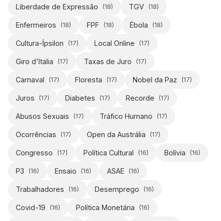
Liberdade de Expressão
TGV
(
18
)
(
18
)
Enfermeiros
FPF
Ébola
(
18
)
(
18
)
(
18
)
Cultura-Ípsilon
Local Online
(
17
)
(
17
)
Giro d'Italia
Taxas de Juro
(
17
)
(
17
)
Carnaval
Floresta
Nobel da Paz
(
17
)
(
17
)
(
17
)
Juros
Diabetes
Recorde
(
17
)
(
17
)
(
17
)
Abusos Sexuais
Tráfico Humano
(
17
)
(
17
)
Ocorrências
Open da Austrália
(
17
)
(
17
)
Congresso
Política Cultural
Bolívia
(
17
)
(
16
)
(
16
)
P3
Ensaio
ASAE
(
16
)
(
16
)
(
16
)
Trabalhadores
Desemprego
(
16
)
(
16
)
Covid-19
Política Monetária
(
16
)
(
16
)