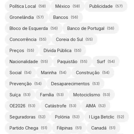
Política Local
México
Publicidade
(
58
)
(
58
)
(
57
)
Gronelândia
Bancos
(
57
)
(
56
)
Bloco de Esquerda
Banco de Portugal
(
56
)
(
56
)
Concorrência
Coreia do Sul
(
55
)
(
55
)
Preços
Dívida Pública
(
55
)
(
55
)
Nacionalidade
Paquistão
Surf
(
55
)
(
55
)
(
54
)
Social
Marinha
Construção
(
54
)
(
54
)
(
54
)
Prevenção
Desaparecimentos
(
54
)
(
53
)
Suíça
Família
Motociclismo
(
53
)
(
53
)
(
53
)
OE2026
Catástrofe
AIMA
(
53
)
(
53
)
(
52
)
Seguradoras
Polónia
I Liga Betclic
(
52
)
(
52
)
(
52
)
Partido Chega
Filipinas
Canadá
(
51
)
(
51
)
(
51
)