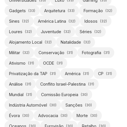
Universidades
Luxo
Gaming
(
33
)
(
33
)
(
33
)
Gadgets
Arquitetura
Formação
(
33
)
(
33
)
(
32
)
Sines
América Latina
Idosos
(
32
)
(
32
)
(
32
)
Loures
Juventude
Séries
(
32
)
(
32
)
(
32
)
Alojamento Local
Natalidade
(
32
)
(
32
)
Militar
Conservação
Fotografia
(
32
)
(
31
)
(
31
)
Ativismo
OCDE
(
31
)
(
31
)
Privatização da TAP
América
CP
(
31
)
(
31
)
(
31
)
Análise
Conflito Israel-Palestina
(
31
)
(
31
)
Mundial
Comissão Europeia
(
31
)
(
30
)
Indústria Automóvel
Sanções
(
30
)
(
30
)
Évora
Advocacia
Morte
(
30
)
(
30
)
(
30
)
Oceanos
Eurovisão
Retalho
(
30
)
(
30
)
(
30
)