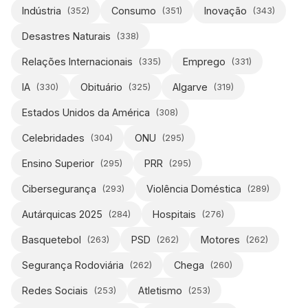
Indústria
Consumo
Inovação
(
352
)
(
351
)
(
343
)
Desastres Naturais
(
338
)
Relações Internacionais
Emprego
(
335
)
(
331
)
IA
Obituário
Algarve
(
330
)
(
325
)
(
319
)
Estados Unidos da América
(
308
)
Celebridades
ONU
(
304
)
(
295
)
Ensino Superior
PRR
(
295
)
(
295
)
Cibersegurança
Violência Doméstica
(
293
)
(
289
)
Autárquicas 2025
Hospitais
(
284
)
(
276
)
Basquetebol
PSD
Motores
(
263
)
(
262
)
(
262
)
Segurança Rodoviária
Chega
(
262
)
(
260
)
Redes Sociais
Atletismo
(
253
)
(
253
)