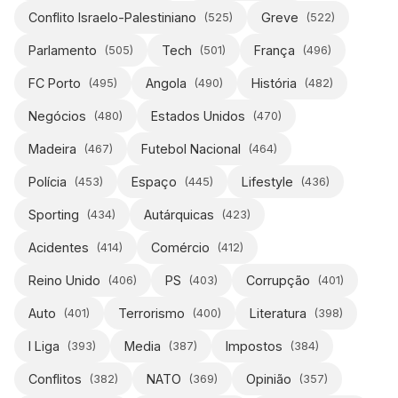
Conflito Israelo-Palestiniano
Greve
(
525
)
(
522
)
Parlamento
Tech
França
(
505
)
(
501
)
(
496
)
FC Porto
Angola
História
(
495
)
(
490
)
(
482
)
Negócios
Estados Unidos
(
480
)
(
470
)
Madeira
Futebol Nacional
(
467
)
(
464
)
Polícia
Espaço
Lifestyle
(
453
)
(
445
)
(
436
)
Sporting
Autárquicas
(
434
)
(
423
)
Acidentes
Comércio
(
414
)
(
412
)
Reino Unido
PS
Corrupção
(
406
)
(
403
)
(
401
)
Auto
Terrorismo
Literatura
(
401
)
(
400
)
(
398
)
I Liga
Media
Impostos
(
393
)
(
387
)
(
384
)
Conflitos
NATO
Opinião
(
382
)
(
369
)
(
357
)