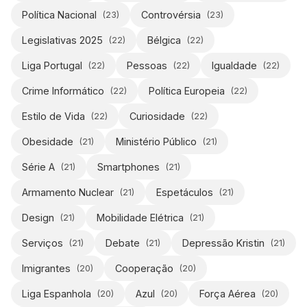
Política Nacional
Controvérsia
(
23
)
(
23
)
Legislativas 2025
Bélgica
(
22
)
(
22
)
Liga Portugal
Pessoas
Igualdade
(
22
)
(
22
)
(
22
)
Crime Informático
Política Europeia
(
22
)
(
22
)
Estilo de Vida
Curiosidade
(
22
)
(
22
)
Obesidade
Ministério Público
(
21
)
(
21
)
Série A
Smartphones
(
21
)
(
21
)
Armamento Nuclear
Espetáculos
(
21
)
(
21
)
Design
Mobilidade Elétrica
(
21
)
(
21
)
Serviços
Debate
Depressão Kristin
(
21
)
(
21
)
(
21
)
Imigrantes
Cooperação
(
20
)
(
20
)
Liga Espanhola
Azul
Força Aérea
(
20
)
(
20
)
(
20
)