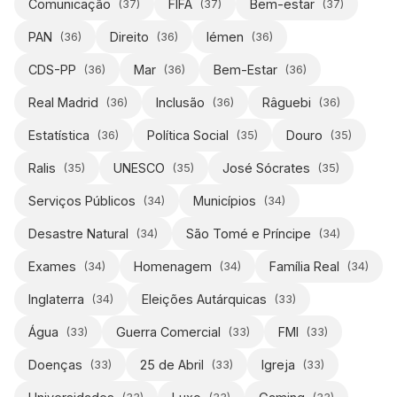
Comunicação
FIFA
Bem-estar
(
37
)
(
37
)
(
37
)
PAN
Direito
Iémen
(
36
)
(
36
)
(
36
)
CDS-PP
Mar
Bem-Estar
(
36
)
(
36
)
(
36
)
Real Madrid
Inclusão
Râguebi
(
36
)
(
36
)
(
36
)
Estatística
Política Social
Douro
(
36
)
(
35
)
(
35
)
Ralis
UNESCO
José Sócrates
(
35
)
(
35
)
(
35
)
Serviços Públicos
Municípios
(
34
)
(
34
)
Desastre Natural
São Tomé e Príncipe
(
34
)
(
34
)
Exames
Homenagem
Família Real
(
34
)
(
34
)
(
34
)
Inglaterra
Eleições Autárquicas
(
34
)
(
33
)
Água
Guerra Comercial
FMI
(
33
)
(
33
)
(
33
)
Doenças
25 de Abril
Igreja
(
33
)
(
33
)
(
33
)