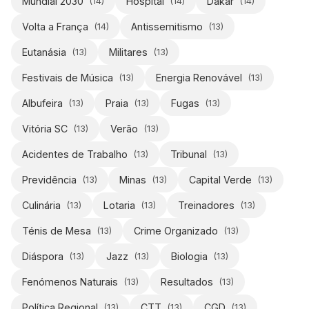
Mundial 2030
Hospital
Dakar
(
14
)
(
14
)
(
14
)
Volta a França
Antissemitismo
(
14
)
(
13
)
Eutanásia
Militares
(
13
)
(
13
)
Festivais de Música
Energia Renovável
(
13
)
(
13
)
Albufeira
Praia
Fugas
(
13
)
(
13
)
(
13
)
Vitória SC
Verão
(
13
)
(
13
)
Acidentes de Trabalho
Tribunal
(
13
)
(
13
)
Previdência
Minas
Capital Verde
(
13
)
(
13
)
(
13
)
Culinária
Lotaria
Treinadores
(
13
)
(
13
)
(
13
)
Ténis de Mesa
Crime Organizado
(
13
)
(
13
)
Diáspora
Jazz
Biologia
(
13
)
(
13
)
(
13
)
Fenómenos Naturais
Resultados
(
13
)
(
13
)
Política Regional
CTT
CGD
(
13
)
(
13
)
(
13
)