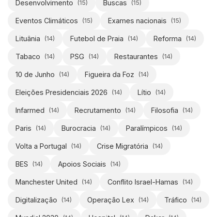
Desenvolvimento
Buscas
(
15
)
(
15
)
Eventos Climáticos
Exames nacionais
(
15
)
(
15
)
Lituânia
Futebol de Praia
Reforma
(
14
)
(
14
)
(
14
)
Tabaco
PSG
Restaurantes
(
14
)
(
14
)
(
14
)
10 de Junho
Figueira da Foz
(
14
)
(
14
)
Eleições Presidenciais 2026
Lítio
(
14
)
(
14
)
Infarmed
Recrutamento
Filosofia
(
14
)
(
14
)
(
14
)
Paris
Burocracia
Paralímpicos
(
14
)
(
14
)
(
14
)
Volta a Portugal
Crise Migratória
(
14
)
(
14
)
BES
Apoios Sociais
(
14
)
(
14
)
Manchester United
Conflito Israel-Hamas
(
14
)
(
14
)
Digitalização
Operação Lex
Tráfico
(
14
)
(
14
)
(
14
)