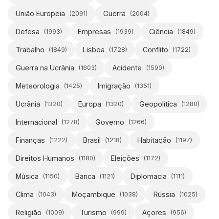
União Europeia
Guerra
(
2091
)
(
2004
)
Defesa
Empresas
Ciência
(
1993
)
(
1939
)
(
1849
)
Trabalho
Lisboa
Conflito
(
1849
)
(
1728
)
(
1722
)
Guerra na Ucrânia
Acidente
(
1603
)
(
1590
)
Meteorologia
Imigração
(
1425
)
(
1351
)
Ucrânia
Europa
Geopolítica
(
1320
)
(
1320
)
(
1280
)
Internacional
Governo
(
1278
)
(
1266
)
Finanças
Brasil
Habitação
(
1222
)
(
1218
)
(
1197
)
Direitos Humanos
Eleições
(
1180
)
(
1172
)
Música
Banca
Diplomacia
(
1150
)
(
1121
)
(
1111
)
Clima
Moçambique
Rússia
(
1043
)
(
1038
)
(
1025
)
Religião
Turismo
Açores
(
1009
)
(
999
)
(
956
)