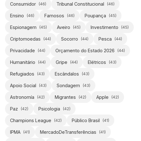
Consumidor
Tribunal Constitucional
(
46
)
(
46
)
Ensino
Famosos
Poupança
(
46
)
(
46
)
(
45
)
Espionagem
Aveiro
Investimento
(
45
)
(
45
)
(
45
)
Criptomoedas
Socorro
Pesca
(
44
)
(
44
)
(
44
)
Privacidade
Orçamento do Estado 2026
(
44
)
(
44
)
Humanitário
Gripe
Elétricos
(
44
)
(
44
)
(
43
)
Refugiados
Escândalos
(
43
)
(
43
)
Apoio Social
Sondagem
(
43
)
(
43
)
Astronomía
Migrantes
Apple
(
42
)
(
42
)
(
42
)
Paz
Psicologia
(
42
)
(
42
)
Champions League
Público Brasil
(
42
)
(
41
)
IPMA
MercadoDeTransferências
(
41
)
(
41
)