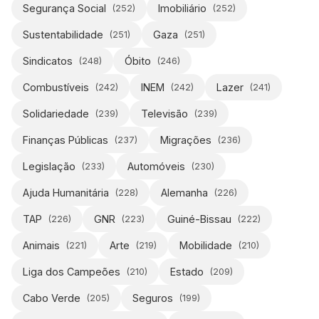
Segurança Social
Imobiliário
(
252
)
(
252
)
Sustentabilidade
Gaza
(
251
)
(
251
)
Sindicatos
Óbito
(
248
)
(
246
)
Combustíveis
INEM
Lazer
(
242
)
(
242
)
(
241
)
Solidariedade
Televisão
(
239
)
(
239
)
Finanças Públicas
Migrações
(
237
)
(
236
)
Legislação
Automóveis
(
233
)
(
230
)
Ajuda Humanitária
Alemanha
(
228
)
(
226
)
TAP
GNR
Guiné-Bissau
(
226
)
(
223
)
(
222
)
Animais
Arte
Mobilidade
(
221
)
(
219
)
(
210
)
Liga dos Campeões
Estado
(
210
)
(
209
)
Cabo Verde
Seguros
(
205
)
(
199
)