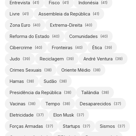
Entrevista
Fisco
Indonésia
(
41
)
(
41
)
(
41
)
Livre
Assembleia da República
(
41
)
(
41
)
Zona Euro
Extrema-Direita
(
40
)
(
40
)
Reforma do Estado
Comunidades
(
40
)
(
40
)
Cibercrime
Fronteiras
Ética
(
40
)
(
40
)
(
39
)
Judo
Reciclagem
André Ventura
(
39
)
(
39
)
(
39
)
Crimes Sexuais
Oriente Médio
(
38
)
(
38
)
Hamas
Sudão
(
38
)
(
38
)
Presidência da República
Tailândia
(
38
)
(
38
)
Vacinas
Tempo
Desaparecidos
(
38
)
(
38
)
(
37
)
Eletricidade
Elon Musk
(
37
)
(
37
)
Forças Armadas
Startups
Sismos
(
37
)
(
37
)
(
37
)