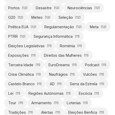
Portos
Desastre
Neurociências
(
12
)
(
12
)
(
12
)
G20
Meteo
Seleção
(
12
)
(
12
)
(
12
)
Política EUA
Regulamentação
Meta
(
12
)
(
12
)
(
12
)
PTRR
Segurança Informática
(
12
)
(
11
)
Eleições Legislativas
Roménia
(
11
)
(
11
)
Exposições
Direitos das Mulheres
(
11
)
(
11
)
Terceira Idade
EuroDreams
Podcast
(
11
)
(
11
)
(
11
)
Crise Climática
Naufrágios
Vulcões
(
11
)
(
11
)
(
11
)
Castelo Branco
AD
Serra da Estrela
(
11
)
(
11
)
(
11
)
Lei
Regiões Autónomas
Escócia
(
11
)
(
11
)
(
11
)
Tour
Armamento
Loterias
(
11
)
(
11
)
(
11
)
Tradições
Alertas
Eleições Benfica
(
11
)
(
11
)
(
11
)