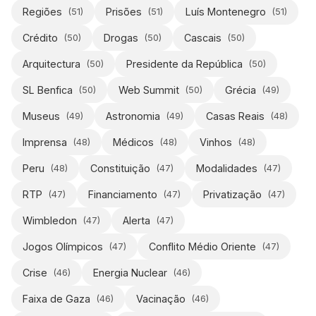
Regiões
Prisões
Luís Montenegro
(
51
)
(
51
)
(
51
)
Crédito
Drogas
Cascais
(
50
)
(
50
)
(
50
)
Arquitectura
Presidente da República
(
50
)
(
50
)
SL Benfica
Web Summit
Grécia
(
50
)
(
50
)
(
49
)
Museus
Astronomia
Casas Reais
(
49
)
(
49
)
(
48
)
Imprensa
Médicos
Vinhos
(
48
)
(
48
)
(
48
)
Peru
Constituição
Modalidades
(
48
)
(
47
)
(
47
)
RTP
Financiamento
Privatização
(
47
)
(
47
)
(
47
)
Wimbledon
Alerta
(
47
)
(
47
)
Jogos Olímpicos
Conflito Médio Oriente
(
47
)
(
47
)
Crise
Energia Nuclear
(
46
)
(
46
)
Faixa de Gaza
Vacinação
(
46
)
(
46
)