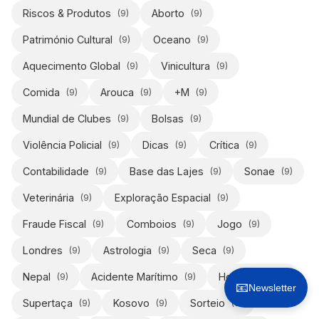
Riscos & Produtos
Aborto
(
9
)
(
9
)
Património Cultural
Oceano
(
9
)
(
9
)
Aquecimento Global
Vinicultura
(
9
)
(
9
)
Comida
Arouca
+M
(
9
)
(
9
)
(
9
)
Mundial de Clubes
Bolsas
(
9
)
(
9
)
Violência Policial
Dicas
Crítica
(
9
)
(
9
)
(
9
)
Contabilidade
Base das Lajes
Sonae
(
9
)
(
9
)
(
9
)
Veterinária
Exploração Espacial
(
9
)
(
9
)
Fraude Fiscal
Comboios
Jogo
(
9
)
(
9
)
(
9
)
Londres
Astrologia
Seca
(
9
)
(
9
)
(
9
)
Nepal
Acidente Marítimo
Hollywood
(
9
)
(
9
)
(
9
)
📧
Newsletter
Supertaça
Kosovo
Sorteio
(
9
)
(
9
)
(
9
)