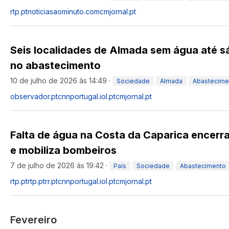
rtp.pt
noticiasaominuto.com
cmjornal.pt
Seis localidades de Almada sem água até s
no abastecimento
10 de julho de 2026 às 14:49
·
Sociedade
Almada
Abastecime
observador.pt
cnnportugal.iol.pt
cmjornal.pt
Falta de água na Costa da Caparica encerr
e mobiliza bombeiros
7 de julho de 2026 às 19:42
·
País
Sociedade
Abastecimento
rtp.pt
rtp.pt
rr.pt
cnnportugal.iol.pt
cmjornal.pt
Fevereiro