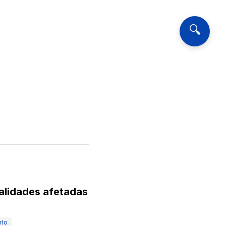
🔍
alidades afetadas
nto