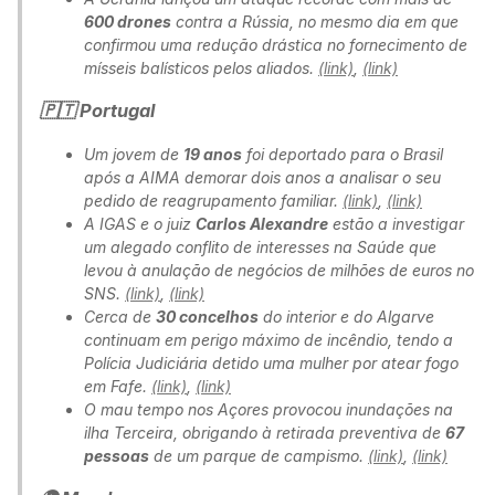
600 drones
contra a Rússia, no mesmo dia em que
confirmou uma redução drástica no fornecimento de
mísseis balísticos pelos aliados.
(link)
,
(link)
🇵🇹 Portugal
Um jovem de
19 anos
foi deportado para o Brasil
após a AIMA demorar dois anos a analisar o seu
pedido de reagrupamento familiar.
(link)
,
(link)
A IGAS e o juiz
Carlos Alexandre
estão a investigar
um alegado conflito de interesses na Saúde que
levou à anulação de negócios de milhões de euros no
SNS.
(link)
,
(link)
Cerca de
30 concelhos
do interior e do Algarve
continuam em perigo máximo de incêndio, tendo a
Polícia Judiciária detido uma mulher por atear fogo
em Fafe.
(link)
,
(link)
O mau tempo nos Açores provocou inundações na
ilha Terceira, obrigando à retirada preventiva de
67
pessoas
de um parque de campismo.
(link)
,
(link)