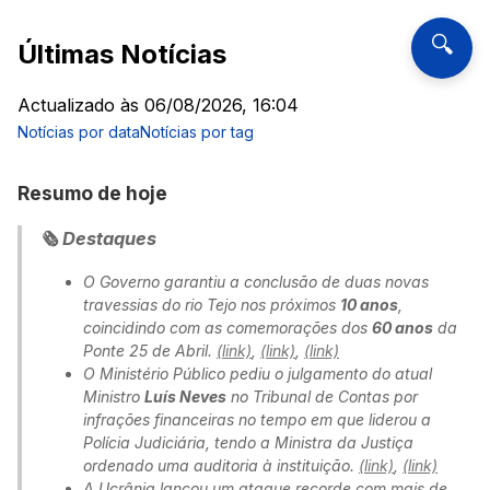
🔍
Últimas Notícias
Actualizado às
06/08/2026, 16:04
Notícias por data
Notícias por tag
Resumo de hoje
🗞️ Destaques
O Governo garantiu a conclusão de duas novas
travessias do rio Tejo nos próximos
10 anos
,
coincidindo com as comemorações dos
60 anos
da
Ponte 25 de Abril.
(link)
,
(link)
,
(link)
O Ministério Público pediu o julgamento do atual
Ministro
Luís Neves
no Tribunal de Contas por
infrações financeiras no tempo em que liderou a
Polícia Judiciária, tendo a Ministra da Justiça
ordenado uma auditoria à instituição.
(link)
,
(link)
A Ucrânia lançou um ataque recorde com mais de