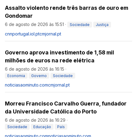
Assalto violento rende três barras de ouro em
Gondomar
6 de agosto de 2026 às 15:51
·
Sociedade
Justiça
cnnportugal.iol.pt
cmjornal.pt
Governo aprova investimento de 1,58 mil
milhões de euros na rede elétrica
6 de agosto de 2026 às 16:15
·
Economia
Governo
Sociedade
noticiasaominuto.com
cmjornal.pt
Morreu Francisco Carvalho Guerra, fundador
da Universidade Católica do Porto
6 de agosto de 2026 às 16:29
·
Sociedade
Educação
País
noticiasaominuto.com
noticiasaominuto.com