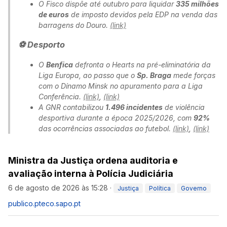
O Fisco dispõe até outubro para liquidar
335 milhões
de euros
de imposto devidos pela EDP na venda das
barragens do Douro.
(link)
⚽ Desporto
O
Benfica
defronta o Hearts na pré-eliminatória da
Liga Europa, ao passo que o
Sp. Braga
mede forças
com o Dínamo Minsk no apuramento para a Liga
Conferência.
(link)
,
(link)
A GNR contabilizou
1.496 incidentes
de violência
desportiva durante a época 2025/2026, com
92%
das ocorrências associadas ao futebol.
(link)
,
(link)
Ministra da Justiça ordena auditoria e
avaliação interna à Polícia Judiciária
6 de agosto de 2026 às 15:28
·
Justiça
Política
Governo
publico.pt
eco.sapo.pt