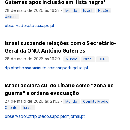
Guterres após inclusão em 'lista negra'
28 de maio de 2026 às 16:32
·
Mundo
Israel
Nações
Unidas
observador.pt
eco.sapo.pt
Israel suspende relações com o Secretário-
Geral da ONU, António Guterres
28 de maio de 2026 às 16:30
·
Mundo
Israel
ONU
rtp.pt
noticiasaominuto.com
cnnportugal.iol.pt
Israel declara sul do Líbano como "zona de
guerra" e ordena evacuação
27 de maio de 2026 às 21:02
·
Mundo
Conflito Médio
Oriente
Israel
observador.pt
rtp.pt
eco.sapo.pt
cmjornal.pt