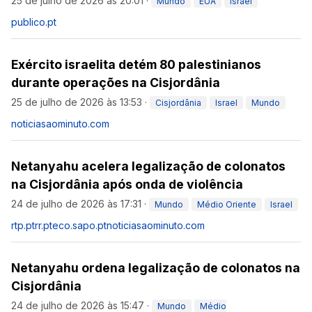
25 de julho de 2026 às 20:01
·
Mundo
EUA
Israel
publico.pt
Exército israelita detém 80 palestinianos
durante operações na Cisjordânia
25 de julho de 2026 às 13:53
·
Cisjordânia
Israel
Mundo
noticiasaominuto.com
Netanyahu acelera legalização de colonatos
na Cisjordânia após onda de violência
24 de julho de 2026 às 17:31
·
Mundo
Médio Oriente
Israel
rtp.pt
rr.pt
eco.sapo.pt
noticiasaominuto.com
Netanyahu ordena legalização de colonatos na
Cisjordânia
24 de julho de 2026 às 15:47
·
Mundo
Médio