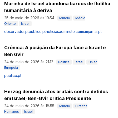
Marinha de Israel abandona barcos de flotilha
humanitária à deriva
25 de maio de 2026 às 19:54
·
Mundo
Médio
Oriente
Israel
observador.pt
publico.pt
noticiasaominuto.com
cmjornal.pt
Crónica: A posição da Europa face a Israel e
Ben Gvir
24 de maio de 2026 às 21:12
·
Política
Israel
União
Europeia
publico.pt
Herzog denuncia atos brutais contra detidos
em Israel; Ben-Gvir critica Presidente
24 de maio de 2026 às 18:55
·
Mundo
Direitos
Humanos
Israel