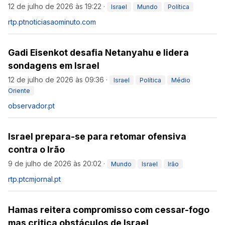
12 de julho de 2026 às 19:22
·
Israel
Mundo
Política
rtp.pt
noticiasaominuto.com
Gadi Eisenkot desafia Netanyahu e lidera
sondagens em Israel
12 de julho de 2026 às 09:36
·
Israel
Política
Médio
Oriente
observador.pt
Israel prepara-se para retomar ofensiva
contra o Irão
9 de julho de 2026 às 20:02
·
Mundo
Israel
Irão
rtp.pt
cmjornal.pt
Hamas reitera compromisso com cessar-fogo
mas critica obstáculos de Israel