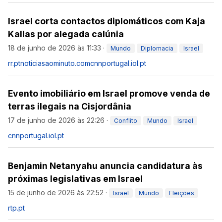
Israel corta contactos diplomáticos com Kaja
Kallas por alegada calúnia
18 de junho de 2026 às 11:33
·
Mundo
Diplomacia
Israel
rr.pt
noticiasaominuto.com
cnnportugal.iol.pt
Evento imobiliário em Israel promove venda de
terras ilegais na Cisjordânia
17 de junho de 2026 às 22:26
·
Conflito
Mundo
Israel
cnnportugal.iol.pt
Benjamin Netanyahu anuncia candidatura às
próximas legislativas em Israel
15 de junho de 2026 às 22:52
·
Israel
Mundo
Eleições
rtp.pt