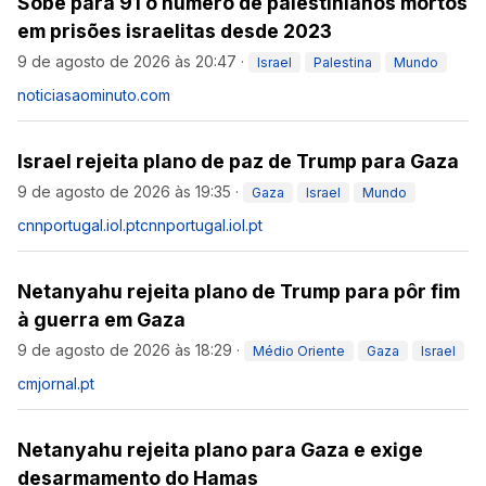
Sobe para 91 o número de palestinianos mortos
em prisões israelitas desde 2023
9 de agosto de 2026 às 20:47
·
Israel
Palestina
Mundo
noticiasaominuto.com
Israel rejeita plano de paz de Trump para Gaza
9 de agosto de 2026 às 19:35
·
Gaza
Israel
Mundo
cnnportugal.iol.pt
cnnportugal.iol.pt
Netanyahu rejeita plano de Trump para pôr fim
à guerra em Gaza
9 de agosto de 2026 às 18:29
·
Médio Oriente
Gaza
Israel
cmjornal.pt
Netanyahu rejeita plano para Gaza e exige
desarmamento do Hamas