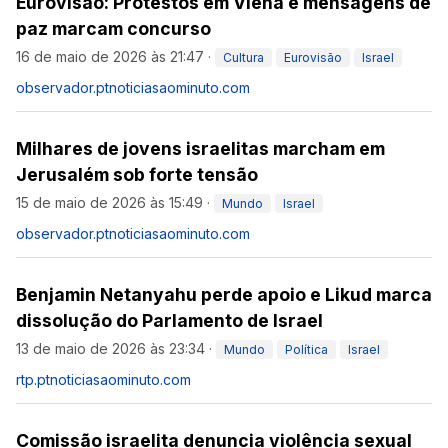
Eurovisão: Protestos em Viena e mensagens de
paz marcam concurso
16 de maio de 2026 às 21:47
·
Cultura
Eurovisão
Israel
observador.pt
noticiasaominuto.com
Milhares de jovens israelitas marcham em
Jerusalém sob forte tensão
15 de maio de 2026 às 15:49
·
Mundo
Israel
observador.pt
noticiasaominuto.com
Benjamin Netanyahu perde apoio e Likud marca
dissolução do Parlamento de Israel
13 de maio de 2026 às 23:34
·
Mundo
Política
Israel
rtp.pt
noticiasaominuto.com
Comissão israelita denuncia violência sexual