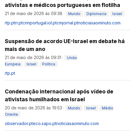
ativistas e médicos portugueses em flotilha
21 de maio de 2026 às 09:38
·
Mundo
Diplomacia
Israel
rtp.pt
rr.pt
cnnportugal.iol.pt
cmjornal.pt
noticiasaominuto.com
Suspensão de acordo UE-Israel em debate há
mais de um ano
21 de maio de 2026 às 09:31
·
União
Europeia
Israel
Política
rtp.pt
Condenação internacional após vídeo de
ativistas humilhados em Israel
20 de maio de 2026 às 19:53
·
Mundo
Israel
Médio
Oriente
observador.pt
eco.sapo.pt
noticiasaominuto.com