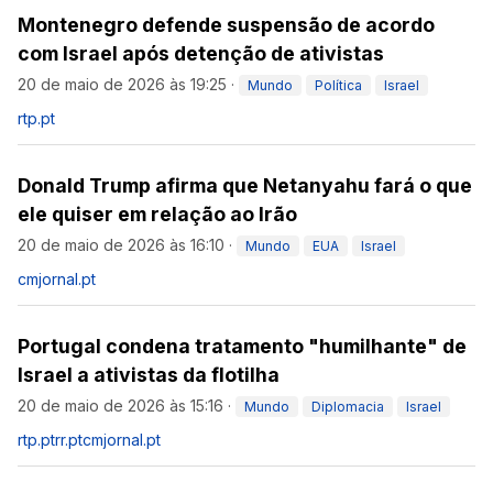
Montenegro defende suspensão de acordo
com Israel após detenção de ativistas
20 de maio de 2026 às 19:25
·
Mundo
Política
Israel
rtp.pt
Donald Trump afirma que Netanyahu fará o que
ele quiser em relação ao Irão
20 de maio de 2026 às 16:10
·
Mundo
EUA
Israel
cmjornal.pt
Portugal condena tratamento "humilhante" de
Israel a ativistas da flotilha
20 de maio de 2026 às 15:16
·
Mundo
Diplomacia
Israel
rtp.pt
rr.pt
cmjornal.pt