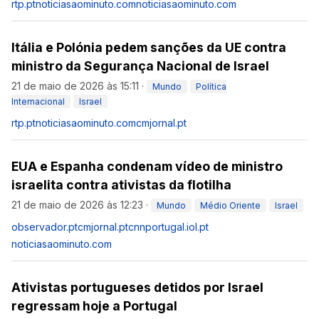
rtp.pt
noticiasaominuto.com
noticiasaominuto.com
Itália e Polónia pedem sanções da UE contra
ministro da Segurança Nacional de Israel
21 de maio de 2026 às 15:11
·
Mundo
Política
Internacional
Israel
rtp.pt
noticiasaominuto.com
cmjornal.pt
EUA e Espanha condenam vídeo de ministro
israelita contra ativistas da flotilha
21 de maio de 2026 às 12:23
·
Mundo
Médio Oriente
Israel
observador.pt
cmjornal.pt
cnnportugal.iol.pt
noticiasaominuto.com
Ativistas portugueses detidos por Israel
regressam hoje a Portugal