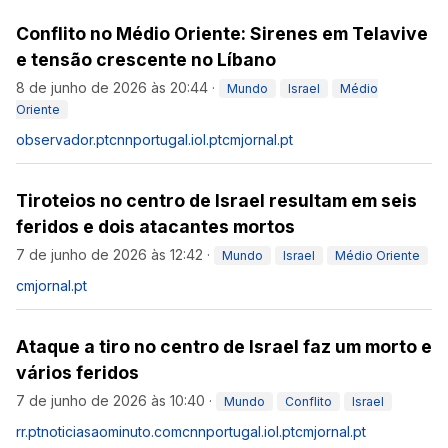
Conflito no Médio Oriente: Sirenes em Telavive
e tensão crescente no Líbano
8 de junho de 2026 às 20:44
·
Mundo
Israel
Médio
Oriente
observador.pt
cnnportugal.iol.pt
cmjornal.pt
Tiroteios no centro de Israel resultam em seis
feridos e dois atacantes mortos
7 de junho de 2026 às 12:42
·
Mundo
Israel
Médio Oriente
cmjornal.pt
Ataque a tiro no centro de Israel faz um morto e
vários feridos
7 de junho de 2026 às 10:40
·
Mundo
Conflito
Israel
rr.pt
noticiasaominuto.com
cnnportugal.iol.pt
cmjornal.pt