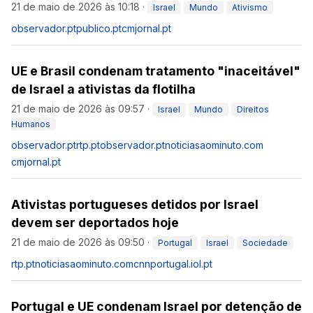
21 de maio de 2026 às 10:18
·
Israel
Mundo
Ativismo
observador.pt
publico.pt
cmjornal.pt
UE e Brasil condenam tratamento "inaceitável"
de Israel a ativistas da flotilha
21 de maio de 2026 às 09:57
·
Israel
Mundo
Direitos
Humanos
observador.pt
rtp.pt
observador.pt
noticiasaominuto.com
cmjornal.pt
Ativistas portugueses detidos por Israel
devem ser deportados hoje
21 de maio de 2026 às 09:50
·
Portugal
Israel
Sociedade
rtp.pt
noticiasaominuto.com
cnnportugal.iol.pt
Portugal e UE condenam Israel por detenção de