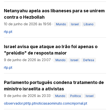
Netanyahu apela aos libaneses para se unirem
contra o Hezbollah
10 de junho de 2026 às 19:56
·
Mundo
Israel
Líbano
rtp.pt
Israel avisa que ataque ao Irão foi apenas o
"prelúdio" de resposta maior
9 de junho de 2026 às 23:07
·
Mundo
Israel
Defesa
rtp.pt
Parlamento português condena tratamento de
ministro israelita a ativistas
9 de junho de 2026 às 20:33
·
Mundo
Política
Israel
observador.pt
rtp.pt
noticiasaominuto.com
cmjornal.pt