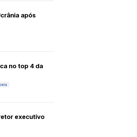
Ucrânia após
ca no top 4 da
peia
retor executivo