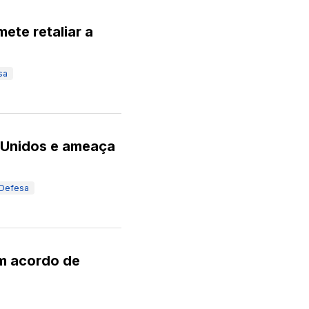
ete retaliar a
sa
 Unidos e ameaça
Defesa
am acordo de