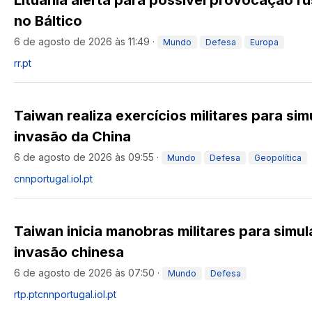
Lituânia alerta para possível provocação 
no Báltico
6 de agosto de 2026 às 11:49
·
Mundo
Defesa
Europa
rr.pt
Taiwan realiza exercícios militares para sim
invasão da China
6 de agosto de 2026 às 09:55
·
Mundo
Defesa
Geopolítica
cnnportugal.iol.pt
Taiwan inicia manobras militares para simul
invasão chinesa
6 de agosto de 2026 às 07:50
·
Mundo
Defesa
rtp.pt
cnnportugal.iol.pt