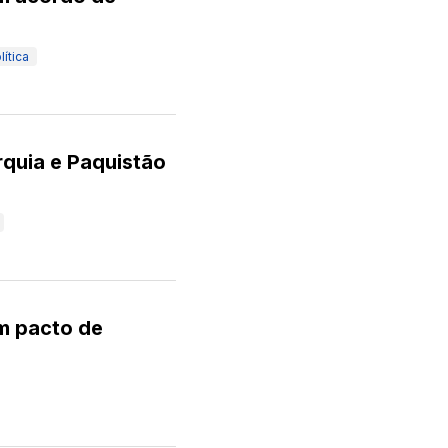
ítica
rquia e Paquistão
am pacto de