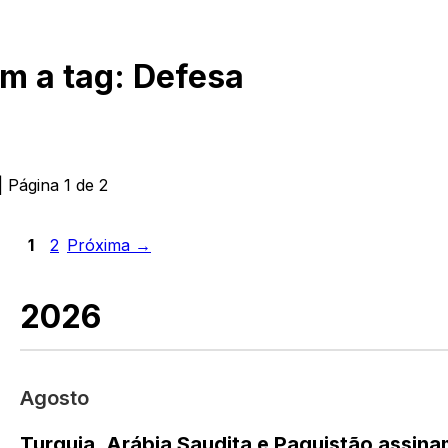
om a tag:
Defesa
| Página
1
de
2
1
2
Próxima →
2026
Agosto
Turquia, Arábia Saudita e Paquistão assin