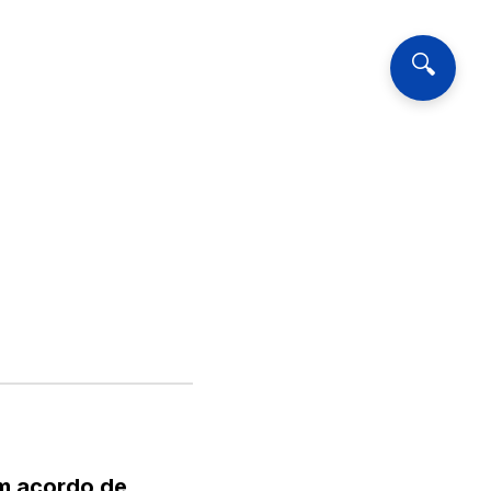
🔍
am acordo de