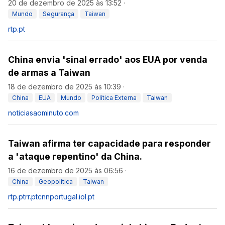
20 de dezembro de 2025 às 13:52
·
Mundo
Segurança
Taiwan
rtp.pt
China envia 'sinal errado' aos EUA por venda
de armas a Taiwan
18 de dezembro de 2025 às 10:39
·
China
EUA
Mundo
Política Externa
Taiwan
noticiasaominuto.com
Taiwan afirma ter capacidade para responder
a 'ataque repentino' da China.
16 de dezembro de 2025 às 06:56
·
China
Geopolítica
Taiwan
rtp.pt
rr.pt
cnnportugal.iol.pt