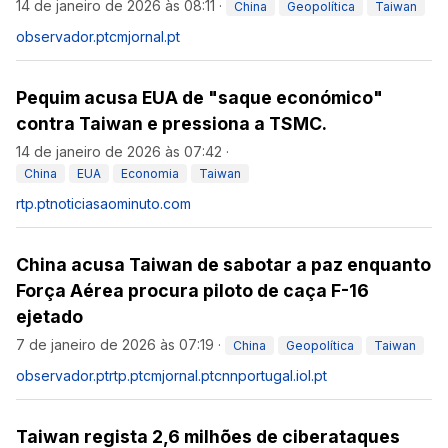
14 de janeiro de 2026 às 08:11
·
China
Geopolítica
Taiwan
observador.pt
cmjornal.pt
Pequim acusa EUA de "saque económico"
contra Taiwan e pressiona a TSMC.
14 de janeiro de 2026 às 07:42
·
China
EUA
Economia
Taiwan
rtp.pt
noticiasaominuto.com
China acusa Taiwan de sabotar a paz enquanto
Força Aérea procura piloto de caça F-16
ejetado
7 de janeiro de 2026 às 07:19
·
China
Geopolítica
Taiwan
observador.pt
rtp.pt
cmjornal.pt
cnnportugal.iol.pt
Taiwan regista 2,6 milhões de ciberataques