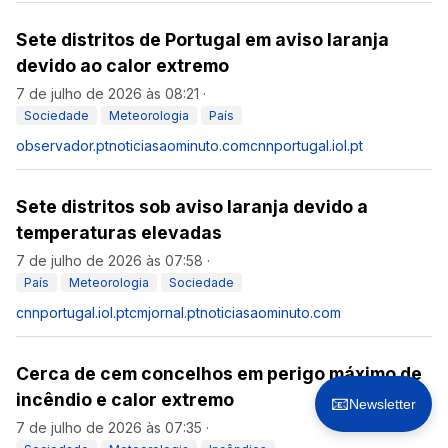
Sete distritos de Portugal em aviso laranja
devido ao calor extremo
7 de julho de 2026 às 08:21
·
Sociedade
Meteorologia
País
observador.pt
noticiasaominuto.com
cnnportugal.iol.pt
Sete distritos sob aviso laranja devido a
temperaturas elevadas
7 de julho de 2026 às 07:58
·
País
Meteorologia
Sociedade
cnnportugal.iol.pt
cmjornal.pt
noticiasaominuto.com
Cerca de cem concelhos em perigo máximo de
incêndio e calor extremo
📧
Newsletter
7 de julho de 2026 às 07:35
·