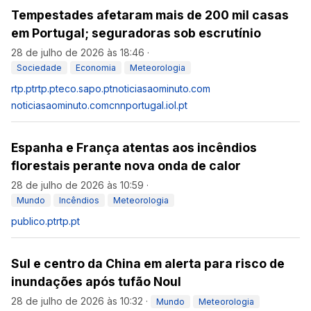
Tempestades afetaram mais de 200 mil casas
em Portugal; seguradoras sob escrutínio
28 de julho de 2026 às 18:46
·
Sociedade
Economia
Meteorologia
rtp.pt
rtp.pt
eco.sapo.pt
noticiasaominuto.com
noticiasaominuto.com
cnnportugal.iol.pt
Espanha e França atentas aos incêndios
florestais perante nova onda de calor
28 de julho de 2026 às 10:59
·
Mundo
Incêndios
Meteorologia
publico.pt
rtp.pt
Sul e centro da China em alerta para risco de
inundações após tufão Noul
28 de julho de 2026 às 10:32
·
Mundo
Meteorologia