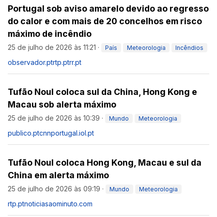
Portugal sob aviso amarelo devido ao regresso
do calor e com mais de 20 concelhos em risco
máximo de incêndio
25 de julho de 2026 às 11:21
·
País
Meteorologia
Incêndios
observador.pt
rtp.pt
rr.pt
Tufão Noul coloca sul da China, Hong Kong e
Macau sob alerta máximo
25 de julho de 2026 às 10:39
·
Mundo
Meteorologia
publico.pt
cnnportugal.iol.pt
Tufão Noul coloca Hong Kong, Macau e sul da
China em alerta máximo
25 de julho de 2026 às 09:19
·
Mundo
Meteorologia
rtp.pt
noticiasaominuto.com