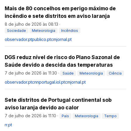
Mais de 80 concelhos em perigo máximo de
incêndio e sete distritos em aviso laranja
8 de julho de 2026 às 08:13
·
Sociedade
Meteorologia
Incêndios
observador.pt
publico.pt
cmjornal.pt
DGS reduz nível de risco do Plano Sazonal de
Saúde devido a descida das temperaturas
7 de julho de 2026 às 11:30
·
Saúde
Meteorologia
Ciência
observador.pt
cnnportugal.iol.pt
cmjornal.pt
Sete distritos de Portugal continental sob
aviso laranja devido ao calor
7 de julho de 2026 às 11:10
·
País
Meteorologia
Tempo
rr.pt