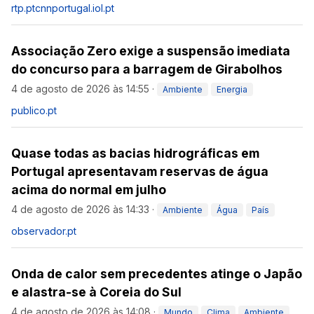
rtp.pt
cnnportugal.iol.pt
Associação Zero exige a suspensão imediata
do concurso para a barragem de Girabolhos
4 de agosto de 2026 às 14:55
·
Ambiente
Energia
publico.pt
Quase todas as bacias hidrográficas em
Portugal apresentavam reservas de água
acima do normal em julho
4 de agosto de 2026 às 14:33
·
Ambiente
Água
País
observador.pt
Onda de calor sem precedentes atinge o Japão
e alastra-se à Coreia do Sul
4 de agosto de 2026 às 14:08
·
Mundo
Clima
Ambiente