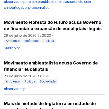
observador.pt
rtp.pt
rr.pt
publico.pt
noticiasaominuto.com
cnnportugal.iol.pt
cmjornal.pt
Movimento Floresta do Futuro acusa Governo
de financiar a expansão de eucaliptais ilegais
29 de julho de 2026 às 20:20
·
Ambiente
Incêndios
Política
publico.pt
Movimento ambientalista acusa Governo de
financiar eucaliptais
29 de julho de 2026 às 16:48
·
Ambiente
Política
Sociedade
observador.pt
Mais de metade de Inglaterra em estado de