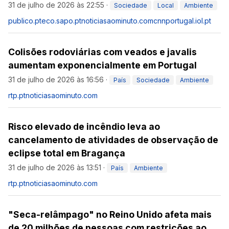
31 de julho de 2026 às 22:55
·
Sociedade
Local
Ambiente
publico.pt
eco.sapo.pt
noticiasaominuto.com
cnnportugal.iol.pt
Colisões rodoviárias com veados e javalis
aumentam exponencialmente em Portugal
31 de julho de 2026 às 16:56
·
País
Sociedade
Ambiente
rtp.pt
noticiasaominuto.com
Risco elevado de incêndio leva ao
cancelamento de atividades de observação de
eclipse total em Bragança
31 de julho de 2026 às 13:51
·
País
Ambiente
rtp.pt
noticiasaominuto.com
"Seca-relâmpago" no Reino Unido afeta mais
de 20 milhões de pessoas com restrições ao