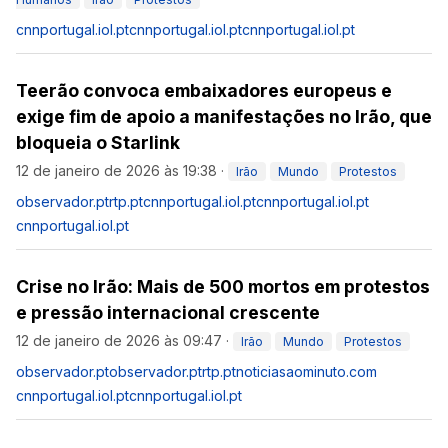
cnnportugal.iol.pt
cnnportugal.iol.pt
cnnportugal.iol.pt
Teerão convoca embaixadores europeus e
exige fim de apoio a manifestações no Irão, que
bloqueia o Starlink
12 de janeiro de 2026 às 19:38
·
Irão
Mundo
Protestos
observador.pt
rtp.pt
cnnportugal.iol.pt
cnnportugal.iol.pt
cnnportugal.iol.pt
Crise no Irão: Mais de 500 mortos em protestos
e pressão internacional crescente
12 de janeiro de 2026 às 09:47
·
Irão
Mundo
Protestos
observador.pt
observador.pt
rtp.pt
noticiasaominuto.com
cnnportugal.iol.pt
cnnportugal.iol.pt