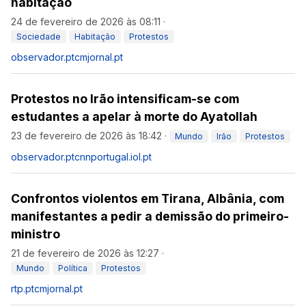
habitação
24 de fevereiro de 2026 às 08:11
·
Sociedade
Habitação
Protestos
observador.pt
cmjornal.pt
Protestos no Irão intensificam-se com
estudantes a apelar à morte do Ayatollah
23 de fevereiro de 2026 às 18:42
·
Mundo
Irão
Protestos
observador.pt
cnnportugal.iol.pt
Confrontos violentos em Tirana, Albânia, com
manifestantes a pedir a demissão do primeiro-
ministro
21 de fevereiro de 2026 às 12:27
·
Mundo
Política
Protestos
rtp.pt
cmjornal.pt