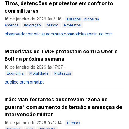
Tiros, detenções e protestos em confronto
com militares
16 de janeiro de 2026 às 21:18
·
Estados Unidos da
América
Imigração
Mundo
Protestos
observador.pt
noticiasaominuto.com
noticiasaominuto.com
Motoristas de TVDE protestam contra Uber e
Bolt na próxima semana
16 de janeiro de 2026 às 17:07
·
Economia
Mobilidade
Protestos
publico.pt
cmjornal.pt
Irão: Manifestantes descrevem "zona de
guerra" com aumento da tensão e ameaças de
intervenção militar
16 de janeiro de 2026 às 12:14
·
Direitos
Humanos
Irão
Protestos