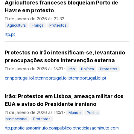
Agricultores franceses bloqueiam Porto de
Havre em protesto
11 de janeiro de 2026 às 22:32
·
Agricultura
França
Protestos
rtp.pt
Protestos no Irão intensificam-se, levantando
preocupações sobre intervenção externa
11 de janeiro de 2026 às 18:31
·
Irão
Política
Protestos
cnnportugal.iol.pt
cnnportugal.iol.pt
cnnportugal.iol.pt
Irão: Protestos em Lisboa, ameaça militar dos
EUA e aviso do Presidente iraniano
11 de janeiro de 2026 às 14:51
·
Mundo
Política
Internacional
Protestos
rtp.pt
noticiasaominuto.com
publico.pt
noticiasaominuto.com