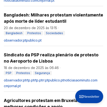
noticiasaominuto.com
cmjornal.pt
Bangladesh: Milhares protestam violentamente
após morte de líder estudantil
20 de dezembro de 2025 às 13:15
·
Bangladesh
Protestos
Sociedades
observador.pt
publico.pt
Sindicato da PSP realiza plenário de protesto
no Aeroporto de Lisboa
18 de dezembro de 2025 às 06:46
·
PSP
Protestos
Segurança
observador.pt
rtp.pt
rtp.pt
rr.pt
publico.pt
noticiasaominuto.com
cmjornal.pt
📧
Newsletter
Agricultores protestam em Bruxelas por
melhores condições e apoio