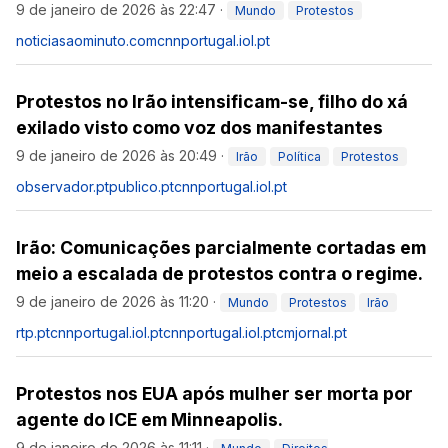
9 de janeiro de 2026 às 22:47
·
Mundo
Protestos
noticiasaominuto.com
cnnportugal.iol.pt
Protestos no Irão intensificam-se, filho do xá
exilado visto como voz dos manifestantes
9 de janeiro de 2026 às 20:49
·
Irão
Política
Protestos
observador.pt
publico.pt
cnnportugal.iol.pt
Irão: Comunicações parcialmente cortadas em
meio a escalada de protestos contra o regime.
9 de janeiro de 2026 às 11:20
·
Mundo
Protestos
Irão
rtp.pt
cnnportugal.iol.pt
cnnportugal.iol.pt
cmjornal.pt
Protestos nos EUA após mulher ser morta por
agente do ICE em Minneapolis.
9 de janeiro de 2026 às 11:11
·