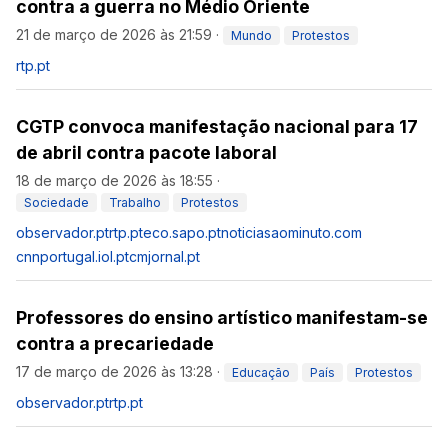
contra a guerra no Médio Oriente
21 de março de 2026 às 21:59
·
Mundo
Protestos
rtp.pt
CGTP convoca manifestação nacional para 17
de abril contra pacote laboral
18 de março de 2026 às 18:55
·
Sociedade
Trabalho
Protestos
observador.pt
rtp.pt
eco.sapo.pt
noticiasaominuto.com
cnnportugal.iol.pt
cmjornal.pt
Professores do ensino artístico manifestam-se
contra a precariedade
17 de março de 2026 às 13:28
·
Educação
País
Protestos
observador.pt
rtp.pt