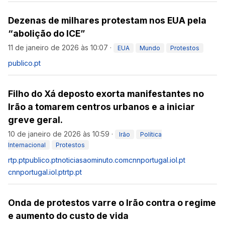
Dezenas de milhares protestam nos EUA pela
“abolição do ICE”
11 de janeiro de 2026 às 10:07
·
EUA
Mundo
Protestos
publico.pt
Filho do Xá deposto exorta manifestantes no
Irão a tomarem centros urbanos e a iniciar
greve geral.
10 de janeiro de 2026 às 10:59
·
Irão
Política
Internacional
Protestos
rtp.pt
publico.pt
noticiasaominuto.com
cnnportugal.iol.pt
cnnportugal.iol.pt
rtp.pt
Onda de protestos varre o Irão contra o regime
e aumento do custo de vida