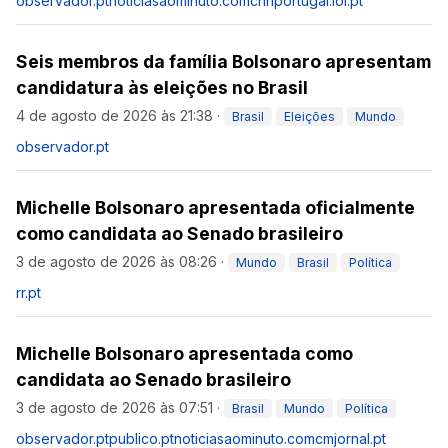
observador.pt
noticiasaominuto.com
cnnportugal.iol.pt
Seis membros da família Bolsonaro apresentam
candidatura às eleições no Brasil
4 de agosto de 2026 às 21:38
·
Brasil
Eleições
Mundo
observador.pt
Michelle Bolsonaro apresentada oficialmente
como candidata ao Senado brasileiro
3 de agosto de 2026 às 08:26
·
Mundo
Brasil
Política
rr.pt
Michelle Bolsonaro apresentada como
candidata ao Senado brasileiro
3 de agosto de 2026 às 07:51
·
Brasil
Mundo
Política
observador.pt
publico.pt
noticiasaominuto.com
cmjornal.pt