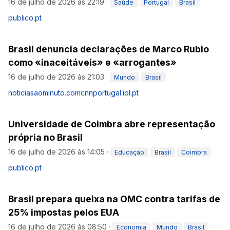
16 de julho de 2026 às 22:19
·
Saúde
Portugal
Brasil
publico.pt
Brasil denuncia declarações de Marco Rubio
como «inaceitáveis» e «arrogantes»
16 de julho de 2026 às 21:03
·
Mundo
Brasil
noticiasaominuto.com
cnnportugal.iol.pt
Universidade de Coimbra abre representação
própria no Brasil
16 de julho de 2026 às 14:05
·
Educação
Brasil
Coimbra
publico.pt
Brasil prepara queixa na OMC contra tarifas de
25% impostas pelos EUA
16 de julho de 2026 às 08:50
·
Economia
Mundo
Brasil