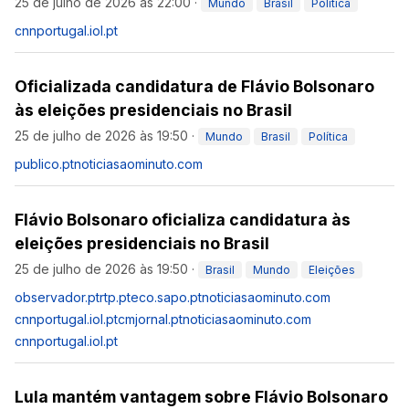
25 de julho de 2026 às 22:00
·
Mundo
Brasil
Política
cnnportugal.iol.pt
Oficializada candidatura de Flávio Bolsonaro
às eleições presidenciais no Brasil
25 de julho de 2026 às 19:50
·
Mundo
Brasil
Política
publico.pt
noticiasaominuto.com
Flávio Bolsonaro oficializa candidatura às
eleições presidenciais no Brasil
25 de julho de 2026 às 19:50
·
Brasil
Mundo
Eleições
observador.pt
rtp.pt
eco.sapo.pt
noticiasaominuto.com
cnnportugal.iol.pt
cmjornal.pt
noticiasaominuto.com
cnnportugal.iol.pt
Lula mantém vantagem sobre Flávio Bolsonaro