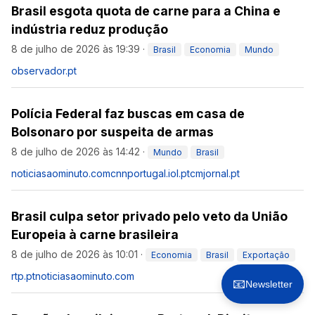
Brasil esgota quota de carne para a China e
indústria reduz produção
8 de julho de 2026 às 19:39
·
Brasil
Economia
Mundo
observador.pt
Polícia Federal faz buscas em casa de
Bolsonaro por suspeita de armas
8 de julho de 2026 às 14:42
·
Mundo
Brasil
noticiasaominuto.com
cnnportugal.iol.pt
cmjornal.pt
Brasil culpa setor privado pelo veto da União
Europeia à carne brasileira
8 de julho de 2026 às 10:01
·
Economia
Brasil
Exportação
rtp.pt
noticiasaominuto.com
📧
Newsletter