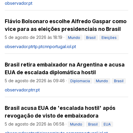
observador.pt
Flávio Bolsonaro escolhe Alfredo Gaspar como
vice para as eleições presidenciais no Brasil
5 de agosto de 2026 às 18:19
·
Mundo
Brasil
Eleições
observador.pt
rtp.pt
cnnportugal.iol.pt
Brasil retira embaixador na Argentina e acusa
EUA de escalada diplomática hostil
5 de agosto de 2026 às 09:46
·
Diplomacia
Mundo
Brasil
observador.pt
rr.pt
Brasil acusa EUA de 'escalada hostil' após
revogação de visto de embaixadora
5 de agosto de 2026 às 06:58
·
Mundo
Brasil
EUA