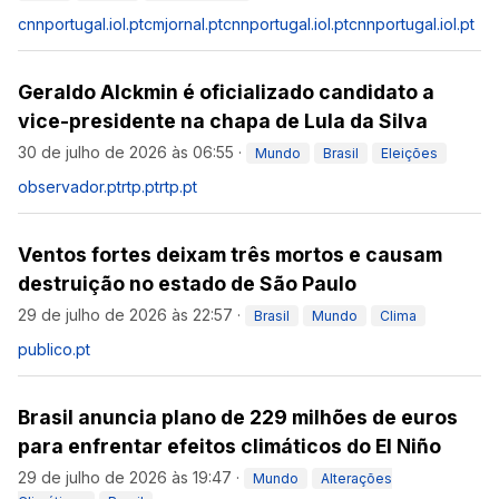
cnnportugal.iol.pt
cmjornal.pt
cnnportugal.iol.pt
cnnportugal.iol.pt
Geraldo Alckmin é oficializado candidato a
vice-presidente na chapa de Lula da Silva
30 de julho de 2026 às 06:55
·
Mundo
Brasil
Eleições
observador.pt
rtp.pt
rtp.pt
Ventos fortes deixam três mortos e causam
destruição no estado de São Paulo
29 de julho de 2026 às 22:57
·
Brasil
Mundo
Clima
publico.pt
Brasil anuncia plano de 229 milhões de euros
para enfrentar efeitos climáticos do El Niño
29 de julho de 2026 às 19:47
·
Mundo
Alterações