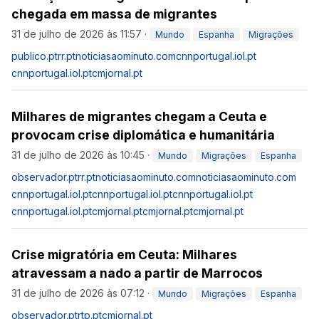
chegada em massa de migrantes
31 de julho de 2026 às 11:57
·
Mundo
Espanha
Migrações
publico.pt
rr.pt
noticiasaominuto.com
cnnportugal.iol.pt
cnnportugal.iol.pt
cmjornal.pt
Milhares de migrantes chegam a Ceuta e
provocam crise diplomática e humanitária
31 de julho de 2026 às 10:45
·
Mundo
Migrações
Espanha
observador.pt
rr.pt
noticiasaominuto.com
noticiasaominuto.com
cnnportugal.iol.pt
cnnportugal.iol.pt
cnnportugal.iol.pt
cnnportugal.iol.pt
cmjornal.pt
cmjornal.pt
cmjornal.pt
Crise migratória em Ceuta: Milhares
atravessam a nado a partir de Marrocos
31 de julho de 2026 às 07:12
·
Mundo
Migrações
Espanha
observador.pt
rtp.pt
cmjornal.pt