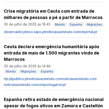
Crise migratória em Ceuta com entrada de
milhares de pessoas a pé a partir de Marrocos
30 de julho de 2026 às 16:43
·
Mundo
Espanha
Migrações
observador.pt
eco.sapo.pt
noticiasaominuto.com
cmjornal.pt
Ceuta declara emergência humanitária após
entrada de mais de 1.500 migrantes vindo de
Marrocos
30 de julho de 2026 às 14:46
·
Mundo
Migrações
Espanha
rtp.pt
publico.pt
noticiasaominuto.com
noticiasaominuto.com
noticiasaominuto.com
cnnportugal.iol.pt
Espanha retira estado de emergência nacional
apesar de fogos ativos em Zamora e Castellón