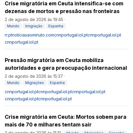
Crise migratória em Ceuta intensifica-se com
dezenas de mortos e pressão nas fronteiras
2 de agosto de 2026 às 19:45
·
Mundo
Imigração
Espanha
rr.pt
noticiasaominuto.com
cnnportugal.iol.pt
cnnportugal.iol.pt
cnnportugal.iol.pt
Pressão migratória em Ceuta mobiliza
autoridades e gera preocupação internacional
2 de agosto de 2026 às 15:37
·
Mundo
Migrações
Espanha
cnnportugal.iol.pt
cnnportugal.iol.pt
cnnportugal.iol.pt
cnnportugal.iol.pt
cnnportugal.iol.pt
Crise migratória em Ceuta: Mortos sobem para
mais de 70 e milhares tentam sair
2 de agosto de 2026 às 11:31
·