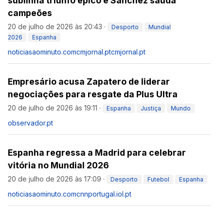
sublinha triunfo épico e Sánchez saúda
campeões
20 de julho de 2026 às 20:43
·
Desporto
Mundial
2026
Espanha
noticiasaominuto.com
cmjornal.pt
cmjornal.pt
Empresário acusa Zapatero de liderar
negociações para resgate da Plus Ultra
20 de julho de 2026 às 19:11
·
Espanha
Justiça
Mundo
observador.pt
Espanha regressa a Madrid para celebrar
vitória no Mundial 2026
20 de julho de 2026 às 17:09
·
Desporto
Futebol
Espanha
noticiasaominuto.com
cnnportugal.iol.pt