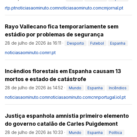
rtp.pt
noticiasaominuto.com
noticiasaominuto.com
cmjornal.pt
Rayo Vallecano fica temporariamente sem
estádio por problemas de segurança
28 de julho de 2026 às 16:11
·
Desporto
Futebol
Espanha
noticiasaominuto.com
rr.pt
Incêndios florestais em Espanha causam 13
mortos e estado de catástrofe
28 de julho de 2026 às 14:52
·
Mundo
Espanha
Incêndios
noticiasaominuto.com
noticiasaominuto.com
cnnportugal.iol.pt
Justiça espanhola amnistia primeiro elemento
do governo catalão de Carles Puigdemont
28 de julho de 2026 às 10:33
·
Mundo
Espanha
Política