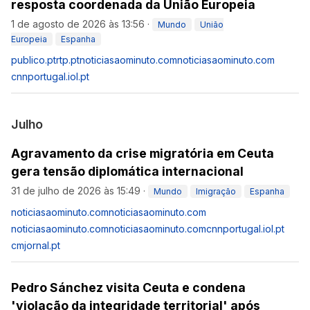
resposta coordenada da União Europeia
1 de agosto de 2026 às 13:56
·
Mundo
União
Europeia
Espanha
publico.pt
rtp.pt
noticiasaominuto.com
noticiasaominuto.com
cnnportugal.iol.pt
Julho
Agravamento da crise migratória em Ceuta
gera tensão diplomática internacional
31 de julho de 2026 às 15:49
·
Mundo
Imigração
Espanha
noticiasaominuto.com
noticiasaominuto.com
noticiasaominuto.com
noticiasaominuto.com
cnnportugal.iol.pt
cmjornal.pt
Pedro Sánchez visita Ceuta e condena
'violação da integridade territorial' após