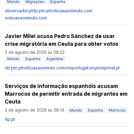
Mundo
Migrações
Espanha
observador.pt
rtp.pt
rr.pt
noticiasaominuto.com
noticiasaominuto.com
Javier Milei acusa Pedro Sánchez de usar
crise migratória em Ceuta para obter votos
3 de agosto de 2026 às 08:22
·
Mundo
Espanha
Argentina
rtp.pt
rr.pt
noticiasaominuto.com
cnnportugal.iol.pt
cmjornal.pt
Serviços de informação espanhóis acusam
Marrocos de permitir entrada de migrantes em
Ceuta
3 de agosto de 2026 às 08:14
·
Mundo
Espanha
Marrocos
rtp.pt