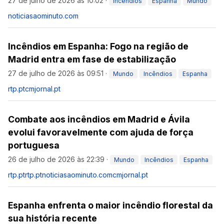
27 de julho de 2026 às 10:02
·
Incêndios
Espanha
Mundo
noticiasaominuto.com
Incêndios em Espanha: Fogo na região de
Madrid entra em fase de estabilização
27 de julho de 2026 às 09:51
·
Mundo
Incêndios
Espanha
rtp.pt
cmjornal.pt
Combate aos incêndios em Madrid e Ávila
evolui favoravelmente com ajuda de força
portuguesa
26 de julho de 2026 às 22:39
·
Mundo
Incêndios
Espanha
rtp.pt
rtp.pt
noticiasaominuto.com
cmjornal.pt
Espanha enfrenta o maior incêndio florestal da
sua história recente