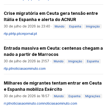
Crise migratória em Ceuta gera tensão entre
Itália e Espanha e alerta do ACNUR
30 de julho de 2026 às 23:40
·
Mundo
Espanha
Imigração
rtp.pt
rtp.pt
cmjornal.pt
Entrada massiva em Ceuta: centenas chegam a
nado a partir de Marrocos
30 de julho de 2026 às 21:57
·
Mundo
Imigração
Espanha
rtp.pt
noticiasaominuto.com
Milhares de migrantes tentam entrar em Ceuta
e Espanha mobiliza Exército
30 de julho de 2026 às 18:57
·
Mundo
Espanha
Migrações
rr.pt
noticiasaominuto.com
noticiasaominuto.com