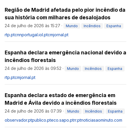
Região de Madrid afetada pelo pior incêndio da
sua história com milhares de desalojados
24 de julho de 2026 às 15:27
·
Mundo
Incêndios
Espanha
rtp.pt
cnnportugal.iol.pt
cmjornal.pt
Espanha declara emergência nacional devido a
incêndios florestais
24 de julho de 2026 às 09:52
·
Mundo
Incêndios
Espanha
rtp.pt
cmjornal.pt
Espanha declara estado de emergência em
Madrid e Ávila devido a incêndios florestais
24 de julho de 2026 às 07:39
·
Mundo
Incêndios
Espanha
observador.pt
publico.pt
eco.sapo.pt
rr.pt
noticiasaominuto.com