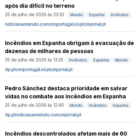
após dia difícil no terreno
25 de julho de 2026 às 23:35
·
Mundo
Espanha
Incêndios
noticiasaominuto.com
cnnportugal.iol.pt
cmjornal.pt
Incêndios em Espanha obrigam à evacuação de
dezenas de milhares de pessoas
25 de julho de 2026 às 13:25
·
Incêndios
Espanha
Mundo
rtp.pt
cnnportugal.iol.pt
cmjornal.pt
Pedro Sánchez destaca prioridade em salvar
vidas no combate aos incêndios em Espanha
25 de julho de 2026 às 12:46
·
Mundo
Incêndios
Espanha
rtp.pt
noticiasaominuto.com
cmjornal.pt
Incêndios descontrolados afetam mais de 60