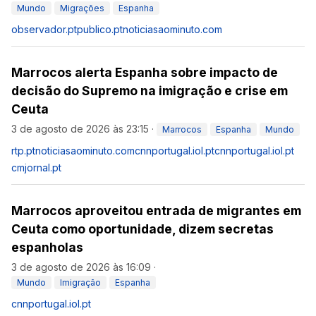
Mundo
Migrações
Espanha
observador.pt
publico.pt
noticiasaominuto.com
Marrocos alerta Espanha sobre impacto de
decisão do Supremo na imigração e crise em
Ceuta
3 de agosto de 2026 às 23:15
·
Marrocos
Espanha
Mundo
rtp.pt
noticiasaominuto.com
cnnportugal.iol.pt
cnnportugal.iol.pt
cmjornal.pt
Marrocos aproveitou entrada de migrantes em
Ceuta como oportunidade, dizem secretas
espanholas
3 de agosto de 2026 às 16:09
·
Mundo
Imigração
Espanha
cnnportugal.iol.pt