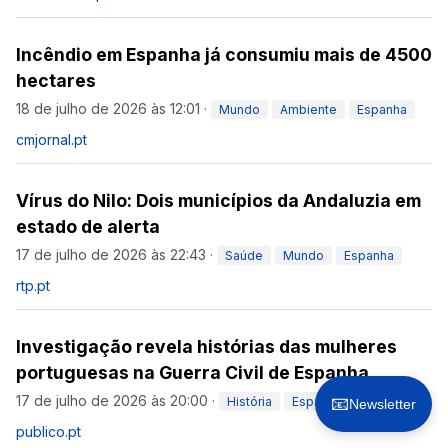
Incêndio em Espanha já consumiu mais de 4500
hectares
18 de julho de 2026 às 12:01
·
Mundo
Ambiente
Espanha
cmjornal.pt
Vírus do Nilo: Dois municípios da Andaluzia em
estado de alerta
17 de julho de 2026 às 22:43
·
Saúde
Mundo
Espanha
rtp.pt
Investigação revela histórias das mulheres
portuguesas na Guerra Civil de Espanha
17 de julho de 2026 às 20:00
·
📧
História
Espanha
Mundo
Newsletter
publico.pt