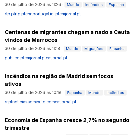
30 de julho de 2026 às 11:26
·
Mundo
Incêndios
Espanha
rtp.pt
rtp.pt
cnnportugal.iol.pt
cmjornal.pt
Centenas de migrantes chegam a nado a Ceuta
vindos de Marrocos
30 de julho de 2026 às 11:18
·
Mundo
Migrações
Espanha
publico.pt
cmjornal.pt
cmjornal.pt
Incêndios na região de Madrid sem focos
ativos
30 de julho de 2026 às 10:18
·
Espanha
Mundo
Incêndios
rr.pt
noticiasaominuto.com
cmjornal.pt
Economia de Espanha cresce 2,7% no segundo
trimestre