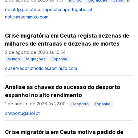
Mundo
Migrações
Espanha
rtp.pt
rtp.pt
rr.pt
eco.sapo.pt
cnnportugal.iol.pt
noticiasaominuto.com
Crise migratória em Ceuta regista dezenas de
milhares de entradas e dezenas de mortes
2 de agosto de 2026 às 10:54
·
Mundo
Migrações
Espanha
observador.pt
noticiasaominuto.com
Análise às chaves do sucesso do desporto
espanhol no alto rendimento
1 de agosto de 2026 às 22:00
·
Desporto
Espanha
cnnportugal.iol.pt
Crise migratória em Ceuta motiva pedido de