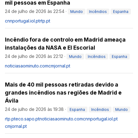
mil pessoas em Espanha
24 de julho de 2026 às 22:54
·
Mundo
Incêndios
Espanha
cnnportugal.iol.pt
rtp.pt
Incêndio fora de controlo em Madrid ameaça
instalações da NASA e El Escorial
24 de julho de 2026 às 22:12
·
Mundo
Incêndios
Espanha
noticiasaominuto.com
cmjornal.pt
Mais de 40 mil pessoas retiradas devido a
grandes incêndios nas regiões de Madrid e
Ávila
24 de julho de 2026 às 19:38
·
Espanha
Incêndios
Mundo
rtp.pt
eco.sapo.pt
noticiasaominuto.com
cnnportugal.iol.pt
cmjornal.pt