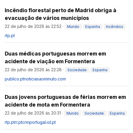
Incêndio florestal perto de Madrid obriga à
evacuação de vários municípios
22 de julho de 2026 às 22:52
·
Mundo
Espanha
Incêndios
rtp.pt
Duas médicas portuguesas morrem em
acidente de viação em Formentera
22 de julho de 2026 às 22:28
·
Sociedade
Espanha
publico.pt
noticiasaominuto.com
Duas jovens portuguesas de férias morrem em
acidente de mota em Formentera
22 de julho de 2026 às 20:31
·
Mundo
Sociedade
Espanha
rtp.pt
rr.pt
cnnportugal.iol.pt