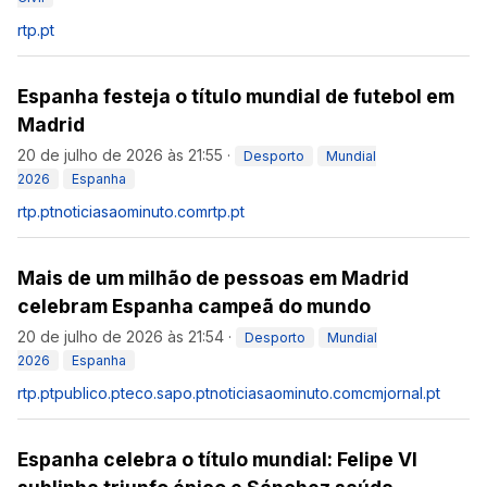
rtp.pt
Espanha festeja o título mundial de futebol em
Madrid
20 de julho de 2026 às 21:55
·
Desporto
Mundial
2026
Espanha
rtp.pt
noticiasaominuto.com
rtp.pt
Mais de um milhão de pessoas em Madrid
celebram Espanha campeã do mundo
20 de julho de 2026 às 21:54
·
Desporto
Mundial
2026
Espanha
rtp.pt
publico.pt
eco.sapo.pt
noticiasaominuto.com
cmjornal.pt
Espanha celebra o título mundial: Felipe VI