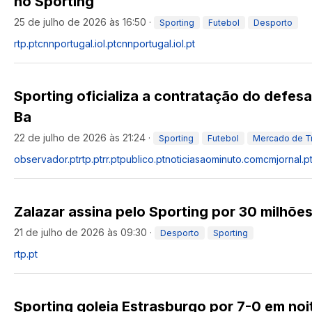
no Sporting
25 de julho de 2026 às 16:50
·
Sporting
Futebol
Desporto
rtp.pt
cnnportugal.iol.pt
cnnportugal.iol.pt
Sporting oficializa a contratação do defesa
Ba
22 de julho de 2026 às 21:24
·
Sporting
Futebol
Mercado de T
observador.pt
rtp.pt
rr.pt
publico.pt
noticiasaominuto.com
cmjornal.p
Zalazar assina pelo Sporting por 30 milhõe
21 de julho de 2026 às 09:30
·
Desporto
Sporting
rtp.pt
Sporting goleia Estrasburgo por 7-0 em noi