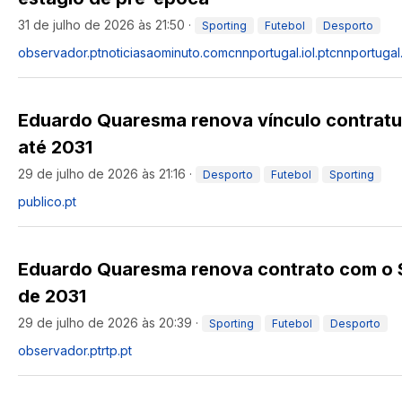
31 de julho de 2026 às 21:50
·
Sporting
Futebol
Desporto
observador.pt
noticiasaominuto.com
cnnportugal.iol.pt
cnnportugal.
Eduardo Quaresma renova vínculo contratu
até 2031
29 de julho de 2026 às 21:16
·
Desporto
Futebol
Sporting
publico.pt
Eduardo Quaresma renova contrato com o S
de 2031
29 de julho de 2026 às 20:39
·
Sporting
Futebol
Desporto
observador.pt
rtp.pt