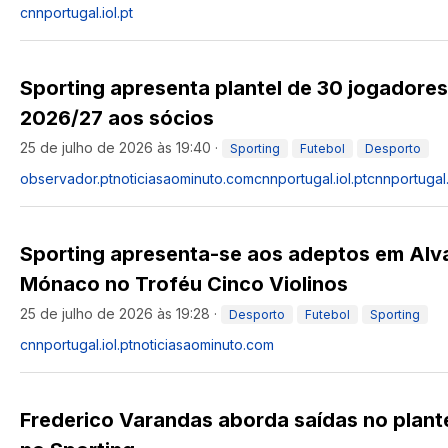
cnnportugal.iol.pt
Sporting apresenta plantel de 30 jogadore
2026/27 aos sócios
25 de julho de 2026 às 19:40
·
Sporting
Futebol
Desporto
observador.pt
noticiasaominuto.com
cnnportugal.iol.pt
cnnportugal.
Sporting apresenta-se aos adeptos em Alva
Mónaco no Troféu Cinco Violinos
25 de julho de 2026 às 19:28
·
Desporto
Futebol
Sporting
cnnportugal.iol.pt
noticiasaominuto.com
Frederico Varandas aborda saídas no plante