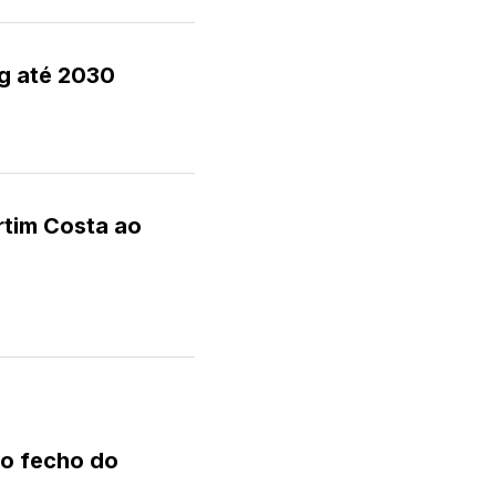
g até 2030
rtim Costa ao
no fecho do