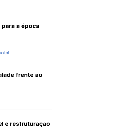
s para a época
iol.pt
lade frente ao
l e restruturação