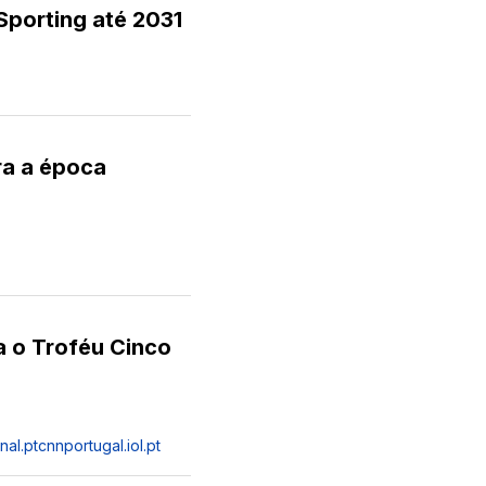
porting até 2031
ra a época
a o Troféu Cinco
nal.pt
cnnportugal.iol.pt