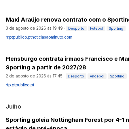
Maxi Araújo renova contrato com o Sportin
3 de agosto de 2026 às 19:49
·
Desporto
Futebol
Sporting
rr.pt
publico.pt
noticiasaominuto.com
Flensburgo contrata irmãos Francisco e Ma
Sporting a partir de 2027/28
2 de agosto de 2026 às 17:45
·
Desporto
Andebol
Sporting
rtp.pt
publico.pt
Julho
Sporting goleia Nottingham Forest por 4-1 
estágio de pré-época