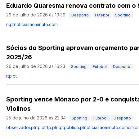
Eduardo Quaresma renova contrato com o S
29 de julho de 2026 às 19:39
·
Desporto
Futebol
Sporting
rr.pt
noticiasaominuto.com
Sócios do Sporting aprovam orçamento pa
2025/26
26 de julho de 2026 às 16:23
·
Sporting
Futebol
Desporto
rtp.pt
Sporting vence Mónaco por 2-0 e conquist
Violinos
25 de julho de 2026 às 22:34
·
Sporting
Futebol
Desporto
observador.pt
rtp.pt
rtp.pt
rr.pt
publico.pt
noticiasaominuto.com
cmjor