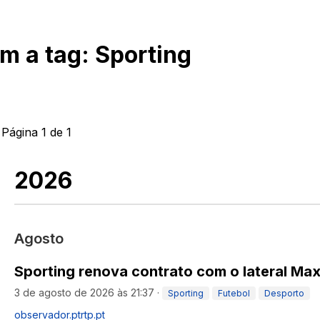
om a tag:
Sporting
 Página
1
de
1
2026
Agosto
Sporting renova contrato com o lateral Max
3 de agosto de 2026 às 21:37
·
Sporting
Futebol
Desporto
observador.pt
rtp.pt