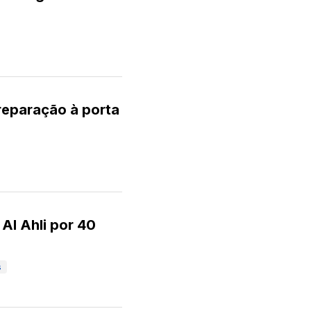
reparação à porta
Al Ahli por 40
s