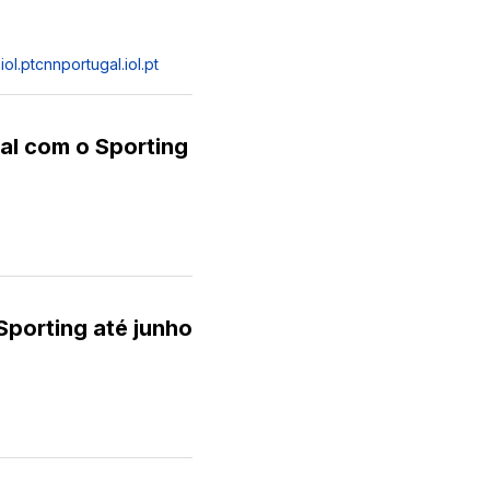
iol.pt
cnnportugal.iol.pt
al com o Sporting
porting até junho