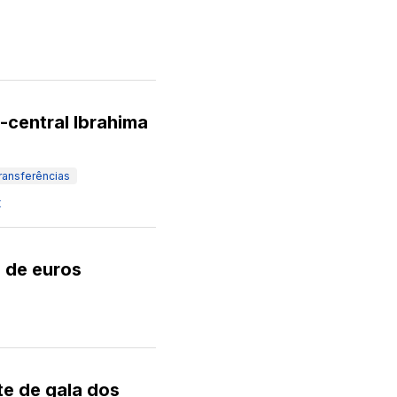
-central Ibrahima
ransferências
t
s de euros
te de gala dos