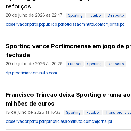
reforços
20 de julho de 2026 às 22:47
·
Sporting
Futebol
Desporto
observador.pt
rtp.pt
publico.pt
noticiasaominuto.com
cmjornal.pt
Sporting vence Portimonense em jogo de p
fechada
20 de julho de 2026 às 20:29
·
Futebol
Sporting
Desporto
rtp.pt
noticiasaominuto.com
Francisco Trincão deixa Sporting e ruma ao 
milhões de euros
18 de julho de 2026 às 16:33
·
Sporting
Futebol
Transferência
observador.pt
rtp.pt
rr.pt
noticiasaominuto.com
cmjornal.pt