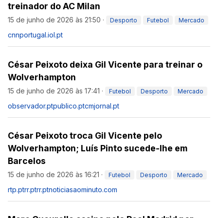
treinador do AC Milan
15 de junho de 2026 às 21:50
·
Desporto
Futebol
Mercado
cnnportugal.iol.pt
César Peixoto deixa Gil Vicente para treinar o
Wolverhampton
15 de junho de 2026 às 17:41
·
Futebol
Desporto
Mercado
observador.pt
publico.pt
cmjornal.pt
César Peixoto troca Gil Vicente pelo
Wolverhampton; Luís Pinto sucede-lhe em
Barcelos
15 de junho de 2026 às 16:21
·
Futebol
Desporto
Mercado
rtp.pt
rr.pt
rr.pt
noticiasaominuto.com