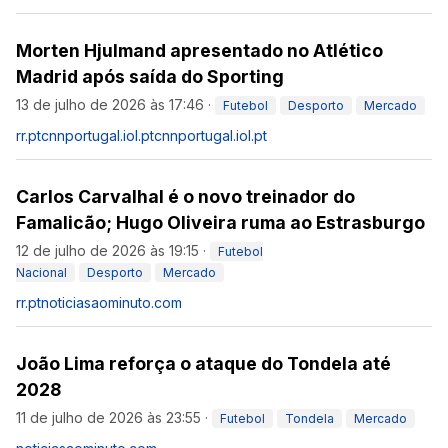
Morten Hjulmand apresentado no Atlético
Madrid após saída do Sporting
13 de julho de 2026 às 17:46
·
Futebol
Desporto
Mercado
rr.pt
cnnportugal.iol.pt
cnnportugal.iol.pt
Carlos Carvalhal é o novo treinador do
Famalicão; Hugo Oliveira ruma ao Estrasburgo
12 de julho de 2026 às 19:15
·
Futebol
Nacional
Desporto
Mercado
rr.pt
noticiasaominuto.com
João Lima reforça o ataque do Tondela até
2028
11 de julho de 2026 às 23:55
·
Futebol
Tondela
Mercado