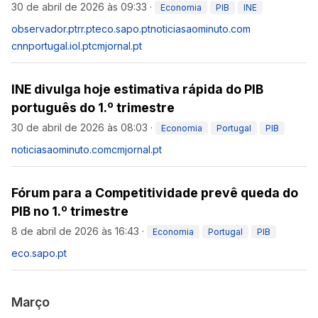
30 de abril de 2026 às 09:33
·
Economia
PIB
INE
observador.pt
rr.pt
eco.sapo.pt
noticiasaominuto.com
cnnportugal.iol.pt
cmjornal.pt
INE divulga hoje estimativa rápida do PIB
português do 1.º trimestre
30 de abril de 2026 às 08:03
·
Economia
Portugal
PIB
noticiasaominuto.com
cmjornal.pt
Fórum para a Competitividade prevê queda do
PIB no 1.º trimestre
8 de abril de 2026 às 16:43
·
Economia
Portugal
PIB
eco.sapo.pt
Março