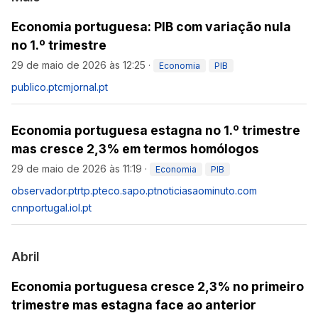
Economia portuguesa: PIB com variação nula
no 1.º trimestre
29 de maio de 2026 às 12:25
·
Economia
PIB
publico.pt
cmjornal.pt
Economia portuguesa estagna no 1.º trimestre
mas cresce 2,3% em termos homólogos
29 de maio de 2026 às 11:19
·
Economia
PIB
observador.pt
rtp.pt
eco.sapo.pt
noticiasaominuto.com
cnnportugal.iol.pt
Abril
Economia portuguesa cresce 2,3% no primeiro
trimestre mas estagna face ao anterior