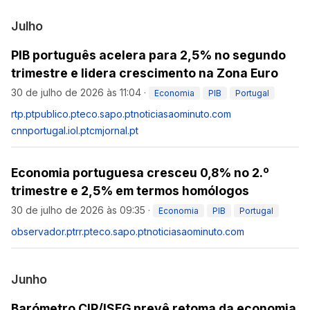
Julho
PIB português acelera para 2,5% no segundo
trimestre e lidera crescimento na Zona Euro
30 de julho de 2026 às 11:04
·
Economia
PIB
Portugal
rtp.pt
publico.pt
eco.sapo.pt
noticiasaominuto.com
cnnportugal.iol.pt
cmjornal.pt
Economia portuguesa cresceu 0,8% no 2.º
trimestre e 2,5% em termos homólogos
30 de julho de 2026 às 09:35
·
Economia
PIB
Portugal
observador.pt
rr.pt
eco.sapo.pt
noticiasaominuto.com
Junho
Barómetro CIP/ISEG prevê retoma da economia