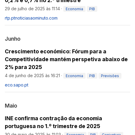
0,2% e 0,7% no 2.º trimestre
29 de julho de 2025 às 11:14
·
Economia
PIB
rtp.pt
noticiasaominuto.com
Junho
Crescimento económico: Fórum para a
Competitividade mantém perspetiva abaixo de
2% para 2025
4 de junho de 2025 às 16:21
·
Economia
PIB
Previsões
eco.sapo.pt
Maio
INE confirma contração da economia
portuguesa no 1.º trimestre de 2025
30 de maio de 2025 às 11:03
·
Economia
PIB
Conjuntura