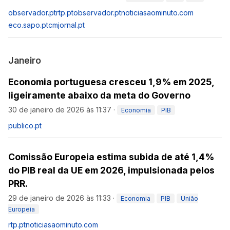
observador.pt
rtp.pt
observador.pt
noticiasaominuto.com
eco.sapo.pt
cmjornal.pt
Janeiro
Economia portuguesa cresceu 1,9% em 2025,
ligeiramente abaixo da meta do Governo
30 de janeiro de 2026 às 11:37
·
Economia
PIB
publico.pt
Comissão Europeia estima subida de até 1,4%
do PIB real da UE em 2026, impulsionada pelos
PRR.
29 de janeiro de 2026 às 11:33
·
Economia
PIB
União
Europeia
rtp.pt
noticiasaominuto.com