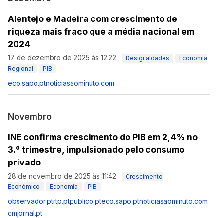
Alentejo e Madeira com crescimento de
riqueza mais fraco que a média nacional em
2024
17 de dezembro de 2025 às 12:22
·
Desigualdades
Economia
Regional
PIB
eco.sapo.pt
noticiasaominuto.com
Novembro
INE confirma crescimento do PIB em 2,4% no
3.º trimestre, impulsionado pelo consumo
privado
28 de novembro de 2025 às 11:42
·
Crescimento
Económico
Economia
PIB
observador.pt
rtp.pt
publico.pt
eco.sapo.pt
noticiasaominuto.com
cmjornal.pt