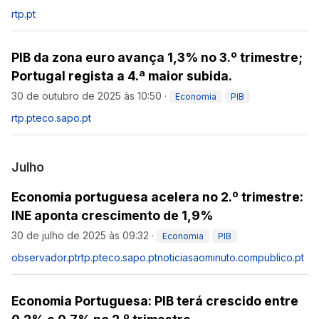
rtp.pt
PIB da zona euro avança 1,3% no 3.º trimestre;
Portugal regista a 4.ª maior subida.
30 de outubro de 2025 às 10:50
·
Economia
PIB
rtp.pt
eco.sapo.pt
Julho
Economia portuguesa acelera no 2.º trimestre:
INE aponta crescimento de 1,9%
30 de julho de 2025 às 09:32
·
Economia
PIB
observador.pt
rtp.pt
eco.sapo.pt
noticiasaominuto.com
publico.pt
Economia Portuguesa: PIB terá crescido entre