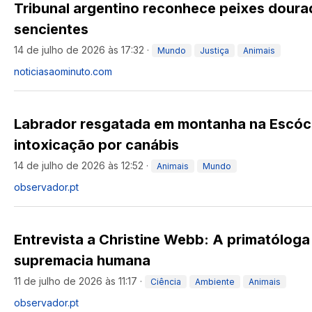
Tribunal argentino reconhece peixes dour
sencientes
14 de julho de 2026 às 17:32
·
Mundo
Justiça
Animais
noticiasaominuto.com
Labrador resgatada em montanha na Escóc
intoxicação por canábis
14 de julho de 2026 às 12:52
·
Animais
Mundo
observador.pt
Entrevista a Christine Webb: A primatóloga
supremacia humana
11 de julho de 2026 às 11:17
·
Ciência
Ambiente
Animais
observador.pt