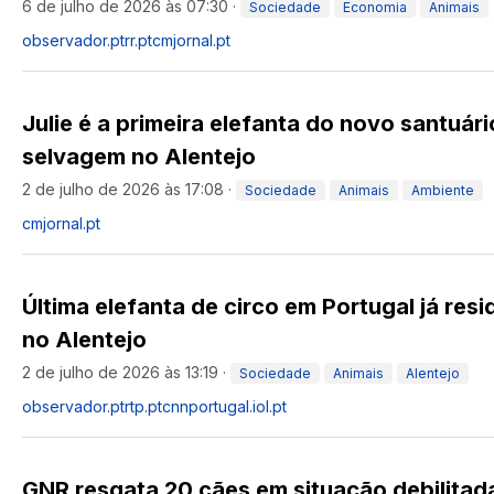
6 de julho de 2026 às 07:30
·
Sociedade
Economia
Animais
observador.pt
rr.pt
cmjornal.pt
Julie é a primeira elefanta do novo santuári
selvagem no Alentejo
2 de julho de 2026 às 17:08
·
Sociedade
Animais
Ambiente
cmjornal.pt
Última elefanta de circo em Portugal já res
no Alentejo
2 de julho de 2026 às 13:19
·
Sociedade
Animais
Alentejo
observador.pt
rtp.pt
cnnportugal.iol.pt
GNR resgata 20 cães em situação debilitad