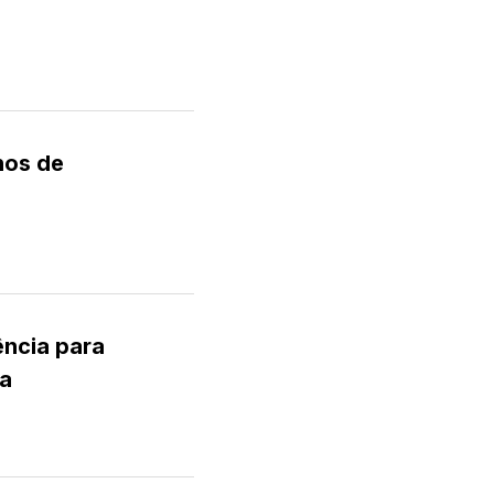
nos de
ência para
va