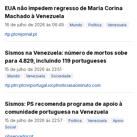
EUA não impedem regresso de Maria Corina
Machado à Venezuela
16 de julho de 2026 às 06:49
·
Mundo
Política
Venezuela
rtp.pt
cmjornal.pt
Sismos na Venezuela: número de mortos sobe
para 4.829, incluindo 119 portugueses
15 de julho de 2026 às 23:51
·
Mundo
Venezuela
Sociedade
rtp.pt
rr.pt
cnnportugal.iol.pt
noticiasaominuto.com
Sismos: PS recomenda programa de apoio à
comunidade portuguesa na Venezuela
15 de julho de 2026 às 22:57
·
Política
Venezuela
Apoio
Social
observador.pt