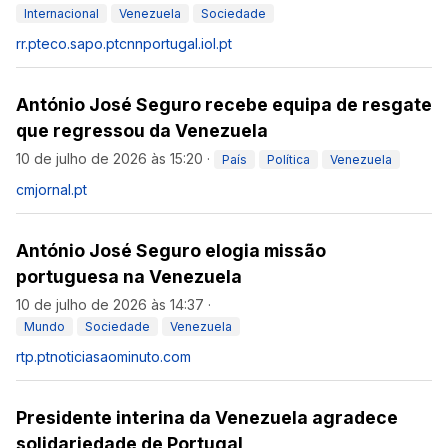
Internacional
Venezuela
Sociedade
rr.pt
eco.sapo.pt
cnnportugal.iol.pt
António José Seguro recebe equipa de resgate
que regressou da Venezuela
10 de julho de 2026 às 15:20
·
País
Política
Venezuela
cmjornal.pt
António José Seguro elogia missão
portuguesa na Venezuela
10 de julho de 2026 às 14:37
·
Mundo
Sociedade
Venezuela
rtp.pt
noticiasaominuto.com
Presidente interina da Venezuela agradece
solidariedade de Portugal