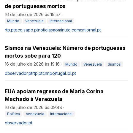
de portugueses mortos
16 de julho de 2026 às 19:57
·
Mundo
Venezuela
Internacional
rtp.pt
eco.sapo.pt
noticiasaominuto.com
cmjornal.pt
Sismos na Venezuela: Número de portugueses
mortos sobe para 120
16 de julho de 2026 às 19:16
·
Mundo
Venezuela
Sismos
observador.pt
rtp.pt
cnnportugal.iol.pt
EUA apoiam regresso de Maria Corina
Machado à Venezuela
16 de julho de 2026 às 09:48
·
Política
Venezuela
Internacional
observador.pt