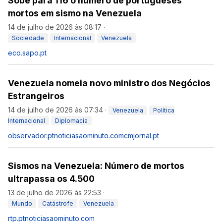
Sobe para 116 o número de portugueses
mortos em sismo na Venezuela
14 de julho de 2026 às 08:17
·
Sociedade
Internacional
Venezuela
eco.sapo.pt
Venezuela nomeia novo ministro dos Negócios
Estrangeiros
14 de julho de 2026 às 07:34
·
Venezuela
Política
Internacional
Diplomacia
observador.pt
noticiasaominuto.com
cmjornal.pt
Sismos na Venezuela: Número de mortos
ultrapassa os 4.500
13 de julho de 2026 às 22:53
·
Mundo
Catástrofe
Venezuela
rtp.pt
noticiasaominuto.com