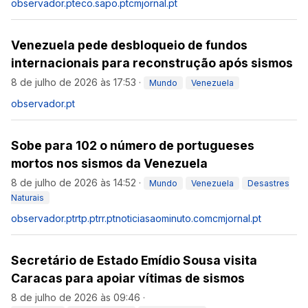
observador.pt
eco.sapo.pt
cmjornal.pt
Venezuela pede desbloqueio de fundos
internacionais para reconstrução após sismos
8 de julho de 2026 às 17:53
·
Mundo
Venezuela
observador.pt
Sobe para 102 o número de portugueses
mortos nos sismos da Venezuela
8 de julho de 2026 às 14:52
·
Mundo
Venezuela
Desastres
Naturais
observador.pt
rtp.pt
rr.pt
noticiasaominuto.com
cmjornal.pt
Secretário de Estado Emídio Sousa visita
Caracas para apoiar vítimas de sismos
8 de julho de 2026 às 09:46
·