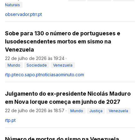
Naturais
observador.pt
rr.pt
Sobe para 130 o número de portugueses e
lusodescendentes mortos em sismo na
Venezuela
22 de julho de 2026 às 19:24
·
Mundo
Sociedade
Venezuela
rtp.pt
eco.sapo.pt
noticiasaominuto.com
Julgamento do ex-presidente Nicolás Maduro
em Nova Iorque começa em junho de 2027
22 de julho de 2026 às 18:57
·
Mundo
Justiça
Venezuela
rtp.pt
Número de mortos do sismo na Venezuela