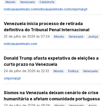
Mundo
Venezuela
Catástrofe
noticiasaominuto.com
noticiasaominuto.com
cmjornal.pt
Venezuela inicia processo de retirada
definitiva do Tribunal Penal Internacional
25 de julho de 2026 às 07:24
·
Mundo
Venezuela
Justiça
noticiasaominuto.com
Donald Trump afasta expetativa de eleições a
curto prazo na Venezuela
24 de julho de 2026 às 22:32
·
Mundo
Política
Venezuela
cmjornal.pt
Sismos na Venezuela deixam cenário de crise
humanitária e afetam comunidade portuguesa
24 de julho de 2026 às 08:06
·
Mundo
Venezuela
Apoio