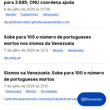
para 3.685; ONU coordena ajuda
8 de julho de 2026 às 07:09
·
Mundo
Catástrofes
Venezuela
rtp.pt
observador.pt
noticiasaominuto.com
Sobe para 100 o número de portugueses
mortos nos sismos da Venezuela
7 de julho de 2026 às 22:12
·
Mundo
Venezuela
rtp.pt
rtp.pt
Sismos na Venezuela: Sobe para 100 o número
de portugueses mortos
7 de julho de 2026 às 21:31
·
Venezuela
Mundo
Sociedade
📧
rr.pt
noticiasaominuto.com
cmjornal.pt
observador.pt
Newsletter