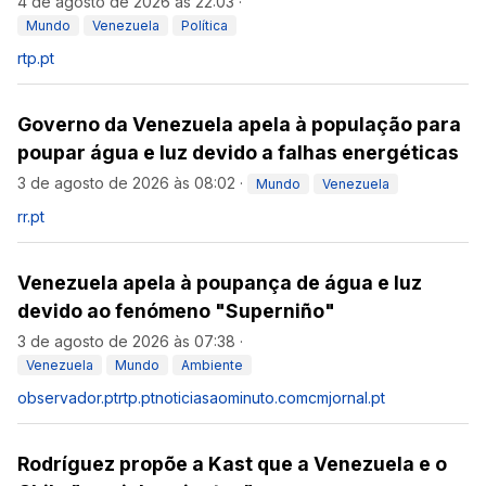
4 de agosto de 2026 às 22:03
·
Mundo
Venezuela
Política
rtp.pt
Governo da Venezuela apela à população para
poupar água e luz devido a falhas energéticas
3 de agosto de 2026 às 08:02
·
Mundo
Venezuela
rr.pt
Venezuela apela à poupança de água e luz
devido ao fenómeno "Superniño"
3 de agosto de 2026 às 07:38
·
Venezuela
Mundo
Ambiente
observador.pt
rtp.pt
noticiasaominuto.com
cmjornal.pt
Rodríguez propõe a Kast que a Venezuela e o