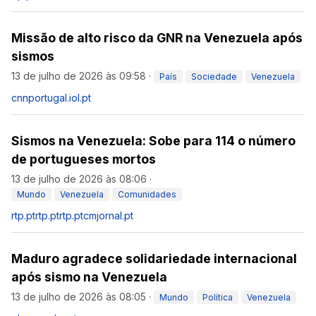
Missão de alto risco da GNR na Venezuela após
sismos
13 de julho de 2026 às 09:58
·
País
Sociedade
Venezuela
cnnportugal.iol.pt
Sismos na Venezuela: Sobe para 114 o número
de portugueses mortos
13 de julho de 2026 às 08:06
·
Mundo
Venezuela
Comunidades
rtp.pt
rtp.pt
rtp.pt
cmjornal.pt
Maduro agradece solidariedade internacional
após sismo na Venezuela
13 de julho de 2026 às 08:05
·
Mundo
Política
Venezuela