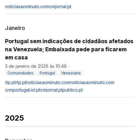
noticiasaominuto.com
cmjornal.pt
Janeiro
Portugal sem indicações de cidadãos afetados
na Venezuela; Embaixada pede para ficarem
em casa
3 de janeiro de 2026 às 10:49
·
Comunidades
Portugal
Venezuela
rtp.pt
rtp.pt
noticiasaominuto.com
noticiasaominuto.com
cnnportugal.iol.pt
cmjornal.pt
publico.pt
2025