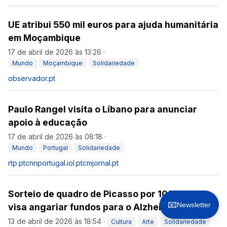
UE atribui 550 mil euros para ajuda humanitária
em Moçambique
17 de abril de 2026 às 13:26
·
Mundo
Moçambique
Solidariedade
observador.pt
Paulo Rangel visita o Líbano para anunciar
apoio à educação
17 de abril de 2026 às 08:18
·
Mundo
Portugal
Solidariedade
rtp.pt
cnnportugal.iol.pt
cmjornal.pt
Sorteio de quadro de Picasso por 100 euros
📧
Newsletter
visa angariar fundos para o Alzheimer
13 de abril de 2026 às 18:54
·
Cultura
Arte
Solidariedade