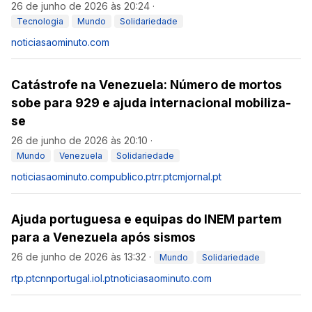
26 de junho de 2026 às 20:24
·
Tecnologia
Mundo
Solidariedade
noticiasaominuto.com
Catástrofe na Venezuela: Número de mortos
sobe para 929 e ajuda internacional mobiliza-
se
26 de junho de 2026 às 20:10
·
Mundo
Venezuela
Solidariedade
noticiasaominuto.com
publico.pt
rr.pt
cmjornal.pt
Ajuda portuguesa e equipas do INEM partem
para a Venezuela após sismos
26 de junho de 2026 às 13:32
·
Mundo
Solidariedade
rtp.pt
cnnportugal.iol.pt
noticiasaominuto.com