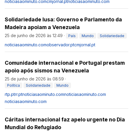
noticiasaominuto.com
cmjornal.pt
noticiasaominuto.com
Solidariedade lusa: Governo e Parlamento da
Madeira apoiam a Venezuela
25 de junho de 2026 às 12:49
·
País
Mundo
Solidariedade
noticiasaominuto.com
observador.pt
cmjornal.pt
Comunidade internacional e Portugal prestam
apoio após sismos na Venezuela
25 de junho de 2026 às 08:59
·
Política
Solidariedade
Mundo
rtp.pt
rr.pt
noticiasaominuto.com
noticiasaominuto.com
noticiasaominuto.com
Cáritas internacional faz apelo urgente no Dia
Mundial do Refugiado