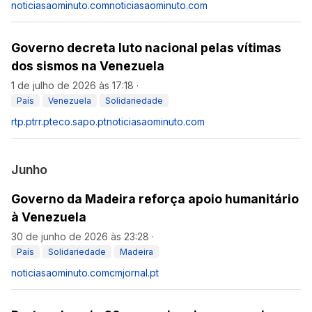
noticiasaominuto.com
noticiasaominuto.com
Governo decreta luto nacional pelas vítimas
dos sismos na Venezuela
1 de julho de 2026 às 17:18
·
País
Venezuela
Solidariedade
rtp.pt
rr.pt
eco.sapo.pt
noticiasaominuto.com
Junho
Governo da Madeira reforça apoio humanitário
à Venezuela
30 de junho de 2026 às 23:28
·
País
Solidariedade
Madeira
noticiasaominuto.com
cmjornal.pt