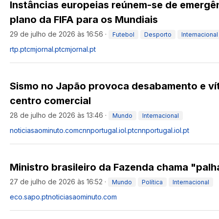
Instâncias europeias reúnem-se de emergên
plano da FIFA para os Mundiais
29 de julho de 2026 às 16:56
·
Futebol
Desporto
Internacional
rtp.pt
cmjornal.pt
cmjornal.pt
Sismo no Japão provoca desabamento e ví
centro comercial
28 de julho de 2026 às 13:46
·
Mundo
Internacional
noticiasaominuto.com
cnnportugal.iol.pt
cnnportugal.iol.pt
Ministro brasileiro da Fazenda chama "palha
27 de julho de 2026 às 16:52
·
Mundo
Política
Internacional
eco.sapo.pt
noticiasaominuto.com