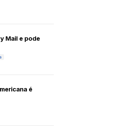
ly Mail e pode
a
mericana é