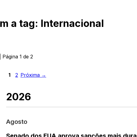
om a tag:
Internacional
| Página
1
de
2
1
2
Próxima →
2026
Agosto
Senado dos EUA aprova sanções mais duras