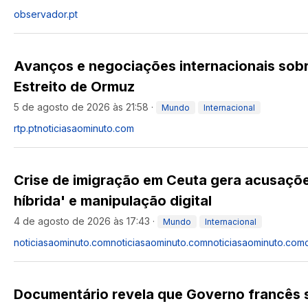
observador.pt
Avanços e negociações internacionais sob
Estreito de Ormuz
5 de agosto de 2026 às 21:58
·
Mundo
Internacional
rtp.pt
noticiasaominuto.com
Crise de imigração em Ceuta gera acusaçõ
híbrida' e manipulação digital
4 de agosto de 2026 às 17:43
·
Mundo
Internacional
noticiasaominuto.com
noticiasaominuto.com
noticiasaominuto.com
Documentário revela que Governo francês 