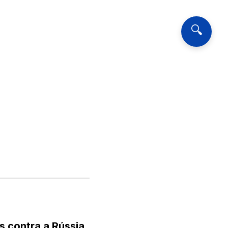
🔍
 contra a Rússia