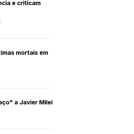
cia e criticam
timas mortais em
ço" a Javier Milei