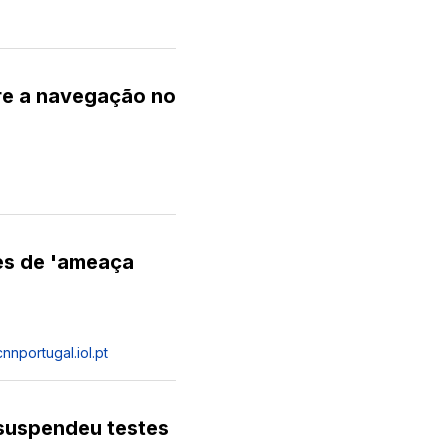
re a navegação no
es de 'ameaça
cnnportugal.iol.pt
suspendeu testes