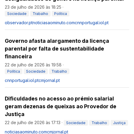
23 de julho de 2026 às 18:25
·
Sociedade
Trabalho
Política
observador.pt
noticiasaominuto.com
cnnportugal.iol.pt
Governo afasta alargamento da licença
parental por falta de sustentabilidade
financeira
22 de julho de 2026 às 19:58
·
Política
Sociedade
Trabalho
cnnportugal.iol.pt
cmjornal.pt
Dificuldades no acesso ao prémio salarial
geram dezenas de queixas ao Provedor de
Justiça
22 de julho de 2026 às 17:13
·
Sociedade
Trabalho
Justiça
noticiasaominuto.com
cmjornal.pt