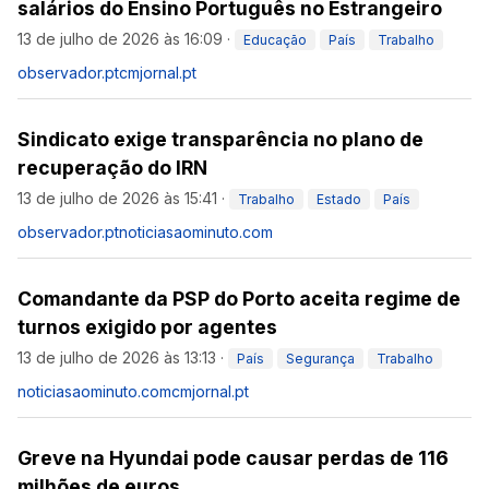
salários do Ensino Português no Estrangeiro
13 de julho de 2026 às 16:09
·
Educação
País
Trabalho
observador.pt
cmjornal.pt
Sindicato exige transparência no plano de
recuperação do IRN
13 de julho de 2026 às 15:41
·
Trabalho
Estado
País
observador.pt
noticiasaominuto.com
Comandante da PSP do Porto aceita regime de
turnos exigido por agentes
13 de julho de 2026 às 13:13
·
País
Segurança
Trabalho
noticiasaominuto.com
cmjornal.pt
Greve na Hyundai pode causar perdas de 116
milhões de euros