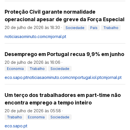
Proteção Civil garante normalidade
operacional apesar de greve da Força Especial
20 de julho de 2026 às 18:30
·
Sociedade
País
Trabalho
noticiasaominuto.com
cmjornal.pt
Desemprego em Portugal recua 9,9% em junho
20 de julho de 2026 às 16:06
·
Economia
Trabalho
Sociedade
eco.sapo.pt
noticiasaominuto.com
cnnportugal.iol.pt
cmjornal.pt
Um terço dos trabalhadores em part-time não
encontra emprego a tempo inteiro
20 de julho de 2026 às 05:58
·
Trabalho
Economia
Sociedade
eco.sapo.pt