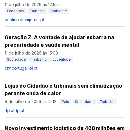
11 de julho de 2026 às 17:55
·
Economia
Trabalho
Ambiente
publico.pt
cmjornal.pt
Geração Z: A vontade de ajudar esbarra na
precariedade e saúde mental
11 de julho de 2026 às 15:00
·
Sociedade
Trabalho
Juventude
cnnportugal.iol.pt
Lojas do Cidadão e tribunais sem climatização
perante onda de calor
9 de julho de 2026 às 15:12
·
País
Sociedade
Trabalho
rtp.pt
rtp.pt
Novo investimento logístico de 468 milhões em