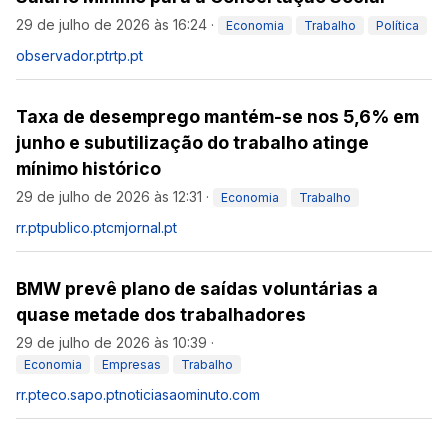
29 de julho de 2026 às 16:24
·
Economia
Trabalho
Política
observador.pt
rtp.pt
Taxa de desemprego mantém-se nos 5,6% em
junho e subutilização do trabalho atinge
mínimo histórico
29 de julho de 2026 às 12:31
·
Economia
Trabalho
rr.pt
publico.pt
cmjornal.pt
BMW prevê plano de saídas voluntárias a
quase metade dos trabalhadores
29 de julho de 2026 às 10:39
·
Economia
Empresas
Trabalho
rr.pt
eco.sapo.pt
noticiasaominuto.com