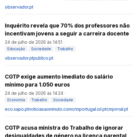
observador.pt
Inquérito revela que 70% dos professores não
incentivam jovens a seguir a carreira docente
24 de julho de 2026 às 14:51
·
Educação
Sociedade
Trabalho
observador.pt
publico.pt
CGTP exige aumento imediato do salário
mínimo para 1.050 euros
24 de julho de 2026 às 14:24
·
Economia
Trabalho
Sociedade
eco.sapo.pt
noticiasaominuto.com
cnnportugal.iol.pt
cmjornal.pt
CGTP acusa ministra do Trabalho de ignorar
desigualdades de género na licença parental