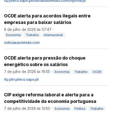
rtp.pt
eco.sapo.pt
noticiasaominuto.com
cmjornal.pt
OCDE alerta para acordos ilegais entre
empresas para baixar salários
8 de julho de 2026 às 07:47
·
Economia
Trabalho
Internacional
noticiasaominuto.com
OCDE alerta para pressão do choque
energético sobre os salários
7 de julho de 2026 às 16:55
·
Economia
Trabalho
OCDE
rtp.pt
rr.pt
eco.sapo.pt
CIP exige reforma laboral e alerta para a
competitividade da economia portuguesa
7 de julho de 2026 às 13:50
·
Economia
Política
Trabalho