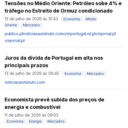
Tensões no Médio Oriente: Petróleo sobe 4% e
tráfego no Estreito de Ormuz condicionado
13 de julho de 2026 às 10:43
·
Economia
Médio
Oriente
Mercados
publico.pt
noticiasaominuto.com
cnnportugal.iol.pt
cmjornal.pt
cmjornal.pt
Juros da dívida de Portugal em alta nos
principais prazos
13 de julho de 2026 às 09:45
·
Economia
Mercados
noticiasaominuto.com
Economista prevê subida dos preços de
energia e combustível
11 de julho de 2026 às 09:03
·
Economia
Energia
Mercados