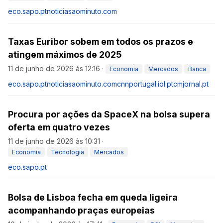
eco.sapo.pt
noticiasaominuto.com
Taxas Euribor sobem em todos os prazos e
atingem máximos de 2025
11 de junho de 2026 às 12:16
·
Economia
Mercados
Banca
eco.sapo.pt
noticiasaominuto.com
cnnportugal.iol.pt
cmjornal.pt
Procura por ações da SpaceX na bolsa supera
oferta em quatro vezes
11 de junho de 2026 às 10:31
·
Economia
Tecnologia
Mercados
eco.sapo.pt
Bolsa de Lisboa fecha em queda ligeira
acompanhando praças europeias