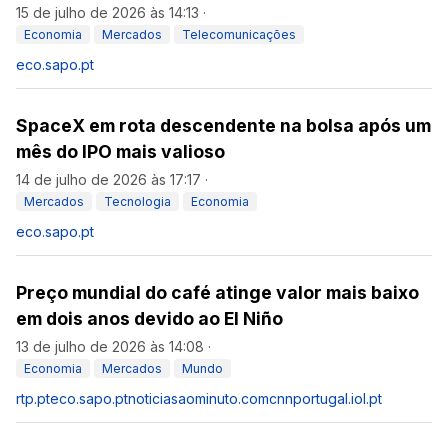
15 de julho de 2026 às 14:13
·
Economia
Mercados
Telecomunicações
eco.sapo.pt
SpaceX em rota descendente na bolsa após um
mês do IPO mais valioso
14 de julho de 2026 às 17:17
·
Mercados
Tecnologia
Economia
eco.sapo.pt
Preço mundial do café atinge valor mais baixo
em dois anos devido ao El Niño
13 de julho de 2026 às 14:08
·
Economia
Mercados
Mundo
rtp.pt
eco.sapo.pt
noticiasaominuto.com
cnnportugal.iol.pt