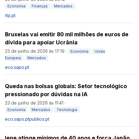
Economia
Finanças
Mercados
rtp.pt
Bruxelas vai emitir 80 mil milhões de euros de
dívida para apoiar Ucrânia
23 de junho de 2026 às 17:19
·
Economia
União
Europeia
Mercados
eco.sapo.pt
Queda nas bolsas globais: Setor tecnológico
pressionado por dúvidas na IA
23 de junho de 2026 às 11:41
·
Economia
Mercados
Tecnologia
eco.sapo.pt
publico.pt
Iene atinge mínimos de 40 anos e força Japão