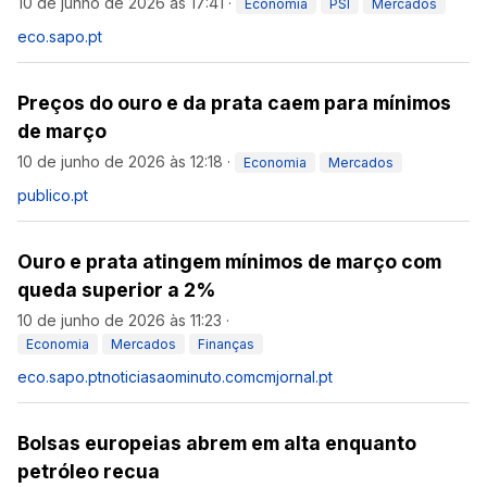
10 de junho de 2026 às 17:41
·
Economia
PSI
Mercados
eco.sapo.pt
Preços do ouro e da prata caem para mínimos
de março
10 de junho de 2026 às 12:18
·
Economia
Mercados
publico.pt
Ouro e prata atingem mínimos de março com
queda superior a 2%
10 de junho de 2026 às 11:23
·
Economia
Mercados
Finanças
eco.sapo.pt
noticiasaominuto.com
cmjornal.pt
Bolsas europeias abrem em alta enquanto
petróleo recua