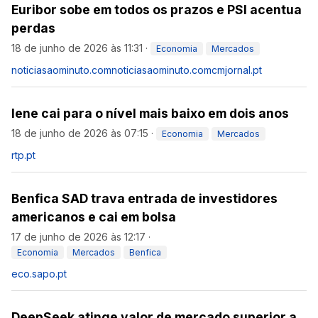
Euribor sobe em todos os prazos e PSI acentua
perdas
18 de junho de 2026 às 11:31
·
Economia
Mercados
noticiasaominuto.com
noticiasaominuto.com
cmjornal.pt
Iene cai para o nível mais baixo em dois anos
18 de junho de 2026 às 07:15
·
Economia
Mercados
rtp.pt
Benfica SAD trava entrada de investidores
americanos e cai em bolsa
17 de junho de 2026 às 12:17
·
Economia
Mercados
Benfica
eco.sapo.pt
DeepSeek atinge valor de mercado superior a