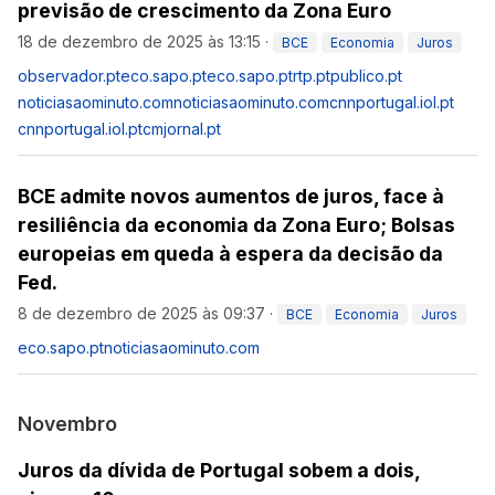
previsão de crescimento da Zona Euro
18 de dezembro de 2025 às 13:15
·
BCE
Economia
Juros
observador.pt
eco.sapo.pt
eco.sapo.pt
rtp.pt
publico.pt
noticiasaominuto.com
noticiasaominuto.com
cnnportugal.iol.pt
cnnportugal.iol.pt
cmjornal.pt
BCE admite novos aumentos de juros, face à
resiliência da economia da Zona Euro; Bolsas
europeias em queda à espera da decisão da
Fed.
8 de dezembro de 2025 às 09:37
·
BCE
Economia
Juros
eco.sapo.pt
noticiasaominuto.com
Novembro
Juros da dívida de Portugal sobem a dois,