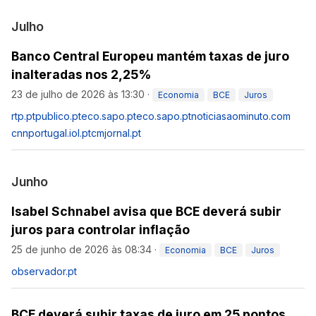
Julho
Banco Central Europeu mantém taxas de juro
inalteradas nos 2,25%
23 de julho de 2026 às 13:30
·
Economia
BCE
Juros
rtp.pt
publico.pt
eco.sapo.pt
eco.sapo.pt
noticiasaominuto.com
cnnportugal.iol.pt
cmjornal.pt
Junho
Isabel Schnabel avisa que BCE deverá subir
juros para controlar inflação
25 de junho de 2026 às 08:34
·
Economia
BCE
Juros
observador.pt
BCE deverá subir taxas de juro em 25 pontos