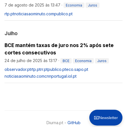
7 de agosto de 2025 às 13:47
·
Economia
Juros
rtp.pt
noticiasaominuto.com
publico.pt
Julho
BCE mantém taxas de juro nos 2% após sete
cortes consecutivos
24 de julho de 2025 às 13:17
·
BCE
Economia
Juros
observador.pt
rtp.pt
rr.pt
publico.pt
eco.sapo.pt
noticiasaominuto.com
cnnportugal.iol.pt
📧
Newsletter
Diurna.pt -
GitHub