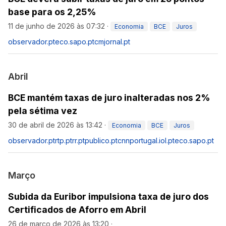
base para os 2,25%
11 de junho de 2026 às 07:32
·
Economia
BCE
Juros
observador.pt
eco.sapo.pt
cmjornal.pt
Abril
BCE mantém taxas de juro inalteradas nos 2%
pela sétima vez
30 de abril de 2026 às 13:42
·
Economia
BCE
Juros
observador.pt
rtp.pt
rr.pt
publico.pt
cnnportugal.iol.pt
eco.sapo.pt
Março
Subida da Euribor impulsiona taxa de juro dos
Certificados de Aforro em Abril
26 de março de 2026 às 13:20
·