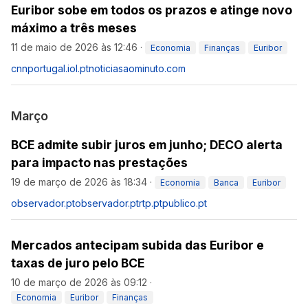
Euribor sobe em todos os prazos e atinge novo
máximo a três meses
11 de maio de 2026 às 12:46
·
Economia
Finanças
Euribor
cnnportugal.iol.pt
noticiasaominuto.com
Março
BCE admite subir juros em junho; DECO alerta
para impacto nas prestações
19 de março de 2026 às 18:34
·
Economia
Banca
Euribor
observador.pt
observador.pt
rtp.pt
publico.pt
Mercados antecipam subida das Euribor e
taxas de juro pelo BCE
10 de março de 2026 às 09:12
·
Economia
Euribor
Finanças