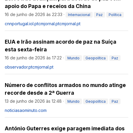
apoio do Papa e receios da China
16 de junho de 2026 às 22:33
·
Internacional
Paz
Política
cnnportugal.iol.pt
cmjornal.pt
cmjornal.pt
EUA e Irão assinam acordo de paz na Suíça
esta sexta-feira
16 de junho de 2026 às 17:22
·
Mundo
Geopolítica
Paz
observador.pt
cmjornal.pt
Número de conflitos armados no mundo atinge
recorde desde a 2ª Guerra
13 de junho de 2026 às 12:48
·
Mundo
Geopolítica
Paz
noticiasaominuto.com
António Guterres exige paragem imediata dos