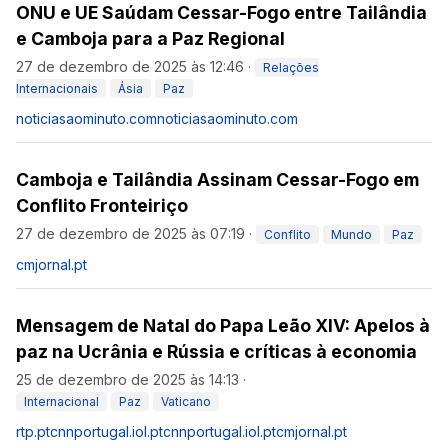
ONU e UE Saúdam Cessar-Fogo entre Tailândia
e Camboja para a Paz Regional
27 de dezembro de 2025 às 12:46
·
Relações
Internacionais
Ásia
Paz
noticiasaominuto.com
noticiasaominuto.com
Camboja e Tailândia Assinam Cessar-Fogo em
Conflito Fronteiriço
27 de dezembro de 2025 às 07:19
·
Conflito
Mundo
Paz
cmjornal.pt
Mensagem de Natal do Papa Leão XIV: Apelos à
paz na Ucrânia e Rússia e críticas à economia
25 de dezembro de 2025 às 14:13
·
Internacional
Paz
Vaticano
rtp.pt
cnnportugal.iol.pt
cnnportugal.iol.pt
cmjornal.pt