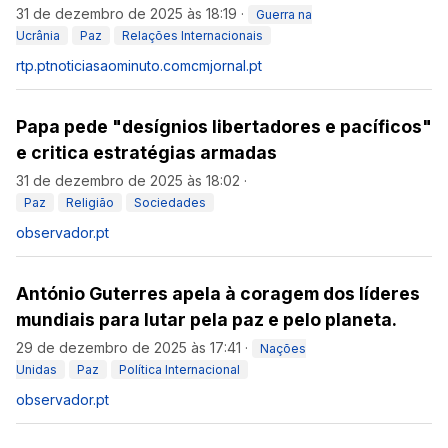
31 de dezembro de 2025 às 18:19
·
Guerra na
Ucrânia
Paz
Relações Internacionais
rtp.pt
noticiasaominuto.com
cmjornal.pt
Papa pede "desígnios libertadores e pacíficos"
e critica estratégias armadas
31 de dezembro de 2025 às 18:02
·
Paz
Religião
Sociedades
observador.pt
António Guterres apela à coragem dos líderes
mundiais para lutar pela paz e pelo planeta.
29 de dezembro de 2025 às 17:41
·
Nações
Unidas
Paz
Política Internacional
observador.pt