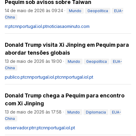
Pequim sob avisos sobre Taiwan
14 de maio de 2026 às 09:24
·
Mundo
Geopolítica
EUA-
China
rr.pt
cnnportugal.iol.pt
noticiasaominuto.com
Donald Trump visita Xi Jinping em Pequim para
abordar tensões globais
13 de maio de 2026 às 19:00
·
Mundo
Geopolítica
EUA-
China
publico.pt
cnnportugal.iol.pt
cnnportugal.iol.pt
Donald Trump chega a Pequim para encontro
com Xi Jinping
13 de maio de 2026 às 17:58
·
Mundo
Diplomacia
EUA-
China
observador.pt
rr.pt
cnnportugal.iol.pt