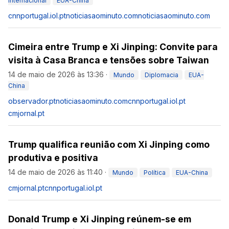
Internacional
EUA-China
cnnportugal.iol.pt
noticiasaominuto.com
noticiasaominuto.com
Cimeira entre Trump e Xi Jinping: Convite para
visita à Casa Branca e tensões sobre Taiwan
14 de maio de 2026 às 13:36
·
Mundo
Diplomacia
EUA-
China
observador.pt
noticiasaominuto.com
cnnportugal.iol.pt
cmjornal.pt
Trump qualifica reunião com Xi Jinping como
produtiva e positiva
14 de maio de 2026 às 11:40
·
Mundo
Política
EUA-China
cmjornal.pt
cnnportugal.iol.pt
Donald Trump e Xi Jinping reúnem-se em