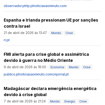
observador.pt
rtp.pt
noticiasaominuto.com
Espanha e Irlanda pressionam UE por sanções
contra Israel
21 de abril de 2026 às 13:47
·
Mundo
Crise
rr.pt
FMI alerta para crise global e assimétrica
devido à guerra no Médio Oriente
9 de abril de 2026 às 18:00
·
Economia
Mundo
Crise
publico.pt
noticiasaominuto.com
cmjornal.pt
Madagáscar declara emergência energética
devido à crise global
7 de abril de 2026 às 21:24
·
Mundo
Energia
Crise