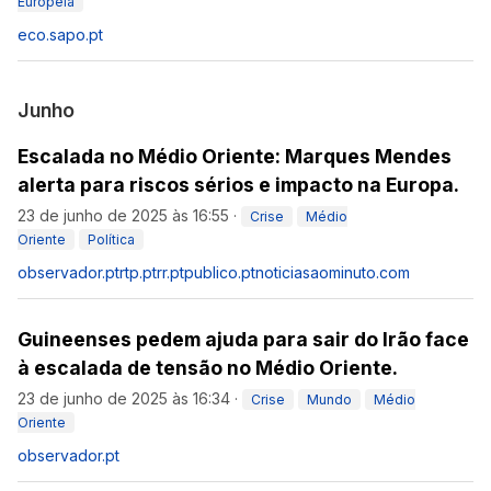
Europeia
eco.sapo.pt
Junho
Escalada no Médio Oriente: Marques Mendes
alerta para riscos sérios e impacto na Europa.
23 de junho de 2025 às 16:55
·
Crise
Médio
Oriente
Política
observador.pt
rtp.pt
rr.pt
publico.pt
noticiasaominuto.com
Guineenses pedem ajuda para sair do Irão face
à escalada de tensão no Médio Oriente.
23 de junho de 2025 às 16:34
·
Crise
Mundo
Médio
Oriente
observador.pt