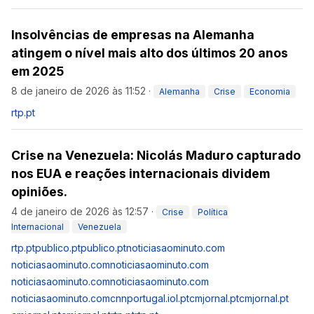
Insolvências de empresas na Alemanha
atingem o nível mais alto dos últimos 20 anos
em 2025
8 de janeiro de 2026 às 11:52
·
Alemanha
Crise
Economia
rtp.pt
Crise na Venezuela: Nicolás Maduro capturado
nos EUA e reações internacionais dividem
opiniões.
4 de janeiro de 2026 às 12:57
·
Crise
Política
Internacional
Venezuela
rtp.pt
publico.pt
publico.pt
noticiasaominuto.com
noticiasaominuto.com
noticiasaominuto.com
noticiasaominuto.com
noticiasaominuto.com
noticiasaominuto.com
cnnportugal.iol.pt
cmjornal.pt
cmjornal.pt