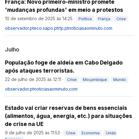
França: Novo primeiro-ministro promete
'mudanças profundas' em meio a protestos
10 de setembro de 2025 às 14:25
·
Política
França
Crise
observador.pt
eco.sapo.pt
rtp.pt
noticiasaominuto.com
Julho
População foge de aldeia em Cabo Delgado
após ataques terroristas.
22 de julho de 2025 às 12:11
·
Crise
Moçambique
Mundo
observador.pt
noticiasaominuto.com
Estado vai criar reservas de bens essenciais
(alimentos, água, energia, etc.) para situações
de crise na UE
9 de julho de 2025 às 11:53
·
Crise
Economia
União