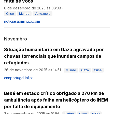
falta de voos
6 de dezembro de 2025 às 08:38
·
Crise
Mundo
Venezuela
noticiasaominuto.com
Novembro
Situação humanitária em Gaza agravada por
chuvas torrenciais que inundam campos de
refugiados.
26 de novembro de 2025 às 14:51
·
Mundo
Gaza
Crise
cnnportugal.iol.pt
Bebé em estado crítico obrigado a 270 km de
ambulância após falha em helicóptero do INEM
por falta de equipamento
2 de novembro de 2025 às 19:56
·
Saúde
Crise
INEM