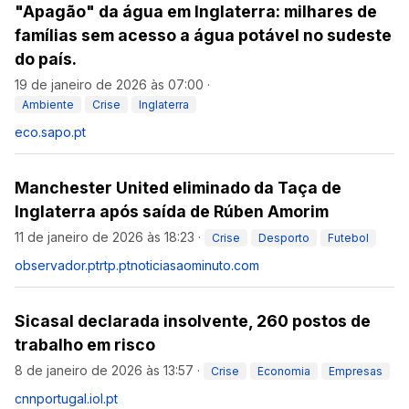
"Apagão" da água em Inglaterra: milhares de
famílias sem acesso a água potável no sudeste
do país.
19 de janeiro de 2026 às 07:00
·
Ambiente
Crise
Inglaterra
eco.sapo.pt
Manchester United eliminado da Taça de
Inglaterra após saída de Rúben Amorim
11 de janeiro de 2026 às 18:23
·
Crise
Desporto
Futebol
observador.pt
rtp.pt
noticiasaominuto.com
Sicasal declarada insolvente, 260 postos de
trabalho em risco
8 de janeiro de 2026 às 13:57
·
Crise
Economia
Empresas
cnnportugal.iol.pt