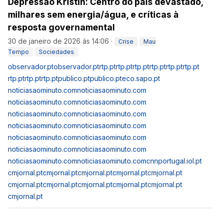
Depressão Kristin: Centro do país devastado,
milhares sem energia/água, e críticas à
resposta governamental
30 de janeiro de 2026 às 14:06
·
Crise
Mau
Tempo
Sociedades
observador.pt
observador.pt
rtp.pt
rtp.pt
rtp.pt
rtp.pt
rtp.pt
rtp.pt
rtp.pt
rtp.pt
rtp.pt
publico.pt
publico.pt
eco.sapo.pt
noticiasaominuto.com
noticiasaominuto.com
noticiasaominuto.com
noticiasaominuto.com
noticiasaominuto.com
noticiasaominuto.com
noticiasaominuto.com
noticiasaominuto.com
noticiasaominuto.com
noticiasaominuto.com
noticiasaominuto.com
noticiasaominuto.com
noticiasaominuto.com
noticiasaominuto.com
cnnportugal.iol.pt
cmjornal.pt
cmjornal.pt
cmjornal.pt
cmjornal.pt
cmjornal.pt
cmjornal.pt
cmjornal.pt
cmjornal.pt
cmjornal.pt
cmjornal.pt
cmjornal.pt