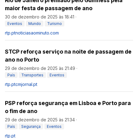
Rio de Janeiro premiado pelo Guinness pela
maior festa de passagem de ano
30 de dezembro de 2025 às 18:41
·
Eventos
Mundo
Turismo
rtp.pt
noticiasaominuto.com
STCP reforça serviço na noite de passagem de
ano no Porto
29 de dezembro de 2025 às 21:49
·
País
Transportes
Eventos
rtp.pt
cmjornal.pt
PSP reforça segurança em Lisboa e Porto para
o fim de ano
29 de dezembro de 2025 às 21:34
·
País
Segurança
Eventos
rtp.pt