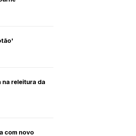
ótão'
a na releitura da
ra com novo