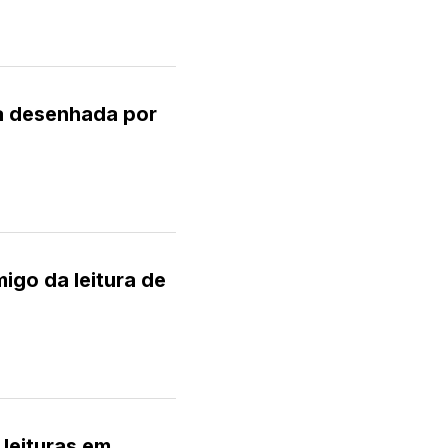
a desenhada por
migo da leitura de
 leituras em