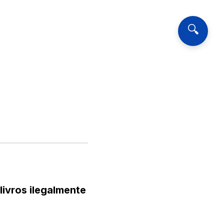
🔍
ivros ilegalmente