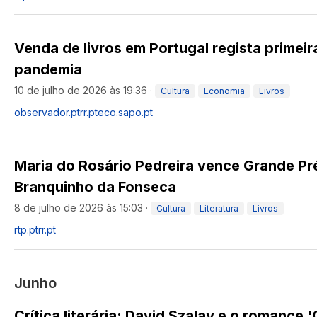
Venda de livros em Portugal regista primei
pandemia
10 de julho de 2026 às 19:36
·
Cultura
Economia
Livros
observador.pt
rr.pt
eco.sapo.pt
Maria do Rosário Pedreira vence Grande P
Branquinho da Fonseca
8 de julho de 2026 às 15:03
·
Cultura
Literatura
Livros
rtp.pt
rr.pt
Junho
Crítica literária: David Szalay e o romance 