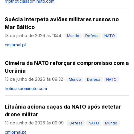
rr.pt
noticiasaominuto.com
Suécia interpeta aviões militares russos no
Mar Báltico
13 de junho de 2026 às 11:44
·
Mundo
Defesa
NATO
cmjornal.pt
Cimeira da NATO reforçará compromisso com a
Ucrânia
13 de junho de 2026 às 09:32
·
Mundo
Defesa
NATO
noticiasaominuto.com
Lituânia aciona caças da NATO após detetar
drone militar
13 de junho de 2026 às 09:09
·
Defesa
NATO
Mundo
cmjornal.pt