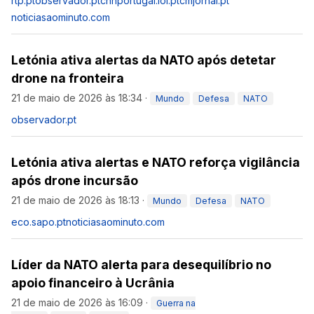
rtp.pt
observador.pt
cnnportugal.iol.pt
cmjornal.pt
noticiasaominuto.com
Letónia ativa alertas da NATO após detetar
drone na fronteira
21 de maio de 2026 às 18:34
·
Mundo
Defesa
NATO
observador.pt
Letónia ativa alertas e NATO reforça vigilância
após drone incursão
21 de maio de 2026 às 18:13
·
Mundo
Defesa
NATO
eco.sapo.pt
noticiasaominuto.com
Líder da NATO alerta para desequilíbrio no
apoio financeiro à Ucrânia
21 de maio de 2026 às 16:09
·
Guerra na