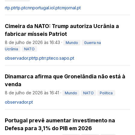
rtp.pt
rtp.pt
cnnportugal.iol.pt
cmjornal.pt
Cimeira da NATO: Trump autoriza Ucrânia a
fabricar mísseis Patriot
8 de julho de 2026 às 16:43
·
Mundo
Guerra na
Ucrânia
NATO
observador.pt
rtp.pt
rr.pt
eco.sapo.pt
Dinamarca afirma que Gronelândia não está à
venda
8 de julho de 2026 às 16:41
·
Mundo
NATO
Política
observador.pt
Portugal prevê aumentar investimento na
Defesa para 3,1% do PIB em 2026