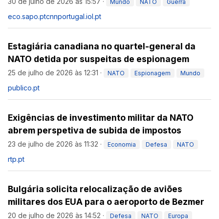
30 de julho de 2026 às 15:57
·
Mundo
NATO
Guerra
eco.sapo.pt
cnnportugal.iol.pt
Estagiária canadiana no quartel-general da
NATO detida por suspeitas de espionagem
25 de julho de 2026 às 12:31
·
NATO
Espionagem
Mundo
publico.pt
Exigências de investimento militar da NATO
abrem perspetiva de subida de impostos
23 de julho de 2026 às 11:32
·
Economia
Defesa
NATO
rtp.pt
Bulgária solicita relocalização de aviões
militares dos EUA para o aeroporto de Bezmer
20 de julho de 2026 às 14:52
·
Defesa
NATO
Europa