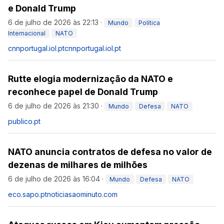
e Donald Trump
6 de julho de 2026 às 22:13
·
Mundo
Política
Internacional
NATO
cnnportugal.iol.pt
cnnportugal.iol.pt
Rutte elogia modernização da NATO e
reconhece papel de Donald Trump
6 de julho de 2026 às 21:30
·
Mundo
Defesa
NATO
publico.pt
NATO anuncia contratos de defesa no valor de
dezenas de milhares de milhões
6 de julho de 2026 às 16:04
·
Mundo
Defesa
NATO
eco.sapo.pt
noticiasaominuto.com