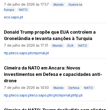
7 de julho de 2026 às 17:57
·
Mundo
Guerra na
Europa
NATO
eco.sapo.pt
Donald Trump propõe que EUA controlem a
Gronelândia e levanta sanções à Turquia
7 de julho de 2026 às 17:31
·
Mundo
EUA
NATO
rtp.pt
eco.sapo.pt
cmjornal.pt
Cimeira da NATO em Ancara: Novos
investimentos em Defesa e capacidades anti-
drone
7 de julho de 2026 às 14:50
·
Mundo
Defesa
NATO
rtp.pt
eco.sapo.pt
eco.sapo.pt
rr.pt
cmjornal.pt
rtp.pt