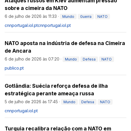
Ataques russos em Kiev aumentam pressão
sobre a cimeira da NATO
6 de julho de 2026 às 11:33
·
Mundo
Guerra
NATO
cnnportugal.iol.pt
cnnportugal.iol.pt
NATO aposta na indústria de defesa na Cimeira
de Ancara
6 de julho de 2026 às 07:20
·
Mundo
Defesa
NATO
publico.pt
Gotlândia: Suécia reforça defesa de ilha
estratégica perante ameaça russa
5 de julho de 2026 às 17:45
·
Mundo
Defesa
NATO
cnnportugal.iol.pt
Turquia recalibra relação com a NATO em