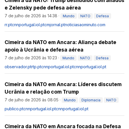
Cimeira da NATO: Trump desiludido com aliados
e Zelensky pede defesa aérea
7 de julho de 2026 às 14:38
·
Mundo
NATO
Defesa
rr.pt
cnnportugal.iol.pt
cmjornal.pt
noticiasaominuto.com
Cimeira da NATO em Ancara: Aliança debate
apoio à Ucrânia e defesa aérea
7 de julho de 2026 às 10:23
·
Mundo
NATO
Defesa
observador.pt
rtp.pt
cnnportugal.iol.pt
cnnportugal.iol.pt
Cimeira da NATO em Ancara: Líderes discutem
Ucrânia e relação com Trump
7 de julho de 2026 às 08:05
·
Mundo
Diplomacia
NATO
publico.pt
cnnportugal.iol.pt
cnnportugal.iol.pt
Cimeira da NATO em Ancara focada na Defesa