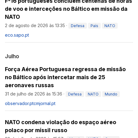
F-16 portugueses concluem centenas de horas
de voo e interceções no Báltico em missão da
NATO
2 de agosto de 2026 às 13:35
·
Defesa
País
NATO
eco.sapo.pt
Julho
Força Aérea Portuguesa regressa de missão
no Báltico após intercetar mais de 25
aeronaves russas
31 de julho de 2026 às 15:36
·
Defesa
NATO
Mundo
observador.pt
cmjornal.pt
NATO condena violação do espaço aéreo
polaco por míssil russo