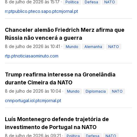
8 de julho de 2026 às 15:17
·
Política
Defesa
NATO
rr.pt
publico.pt
eco.sapo.pt
cmjornal.pt
Chanceler alemão Friedrich Merz afirma que
Rússia não vencerá a guerra
8 de julho de 2026 às 10:41
·
Mundo
Alemanha
NATO
rtp.pt
noticiasaominuto.com
Trump reafirma interesse na Gronelândia
durante Cimeira da NATO
8 de julho de 2026 às 10:04
·
Mundo
Diplomacia
NATO
cnnportugal.iol.pt
cmjornal.pt
Luís Montenegro defende trajetória de
investimento de Portugal na NATO
8 de julho de 2026 às 09:21
·
Política
Defesa
NATO