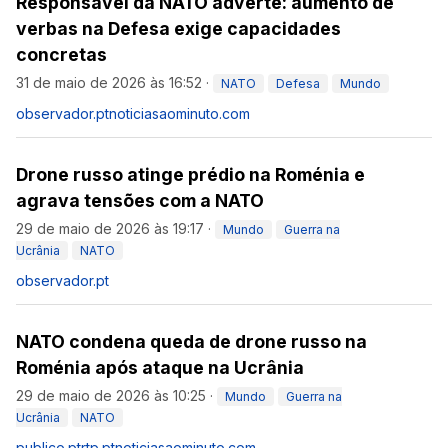
Responsável da NATO adverte: aumento de
verbas na Defesa exige capacidades
concretas
31 de maio de 2026 às 16:52
·
NATO
Defesa
Mundo
observador.pt
noticiasaominuto.com
Drone russo atinge prédio na Roménia e
agrava tensões com a NATO
29 de maio de 2026 às 19:17
·
Mundo
Guerra na
Ucrânia
NATO
observador.pt
NATO condena queda de drone russo na
Roménia após ataque na Ucrânia
29 de maio de 2026 às 10:25
·
Mundo
Guerra na
Ucrânia
NATO
publico.pt
rtp.pt
noticiasaominuto.com