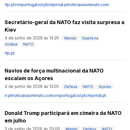
rtp.pt
cnnportugal.iol.pt
cmjornal.pt
noticiasaominuto.com
Secretário-geral da NATO faz visita surpresa a
Kiev
4 de junho de 2026 às 14:35
·
Mundo
Guerra na
Ucrânia
NATO
rtp.pt
Navios de força multinacional da NATO
escalam os Açores
4 de junho de 2026 às 13:05
·
Defesa
NATO
Açores
rr.pt
noticiasaominuto.com
cnnportugal.iol.pt
cmjornal.pt
Donald Trump participará em cimeira da NATO
em julho
3 de junho de 2026 às 20:06
·
Mundo
Defesa
NATO