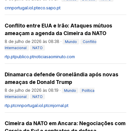
cnnportugal.iol.pt
eco.sapo.pt
Conflito entre EUA e Irão: Ataques mútuos
ameaçam a agenda da Cimeira da NATO
8 de julho de 2026 às 08:38
·
Mundo
Conflito
Internacional
NATO
rtp.pt
publico.pt
noticiasaominuto.com
Dinamarca defende Gronelândia após novas
ameaças de Donald Trump
8 de julho de 2026 às 08:19
·
Mundo
Política
Internacional
NATO
rtp.pt
cnnportugal.iol.pt
cmjornal.pt
Cimeira da NATO em Ancara: Negociações com
Coreia do Sul e contratos de defesa