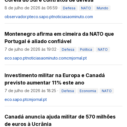
8 de julho de 2026 às 06:59
·
Defesa
NATO
Mundo
observador.pt
eco.sapo.pt
noticiasaominuto.com
Montenegro afirma em cimeira da NATO que
Portugal é aliado confiável
7 de julho de 2026 às 19:02
·
Defesa
Política
NATO
eco.sapo.pt
noticiasaominuto.com
cmjornal.pt
Investimento militar na Europa e Canadá
previsto aumentar 11% este ano
7 de julho de 2026 às 18:25
·
Defesa
Economia
NATO
eco.sapo.pt
cmjornal.pt
Canadá anuncia ajuda militar de 570 milhões
de euros à Ucrânia