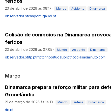
feridos
23 de abril de 2026 às 08:17
·
Mundo
Acidente
Dinamarca
observador.pt
cnnportugal.iol.pt
Colisão de comboios na Dinamarca provoc
feridos
23 de abril de 2026 às 07:05
·
Mundo
Acidente
Dinamarca
observador.pt
rtp.pt
rr.pt
cnnportugal.iol.pt
noticiasaominuto.com
Março
Dinamarca prepara reforço militar para def
Gronelândia
21 de março de 2026 às 14:13
·
Mundo
Defesa
Dinamarca
rtp.pt