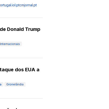
rtugal.iol.pt
cmjornal.pt
 de Donald Trump
Internacionais
Ataque dos EUA a
a
Gronelândia