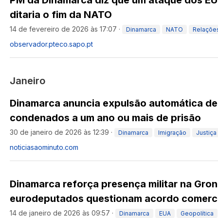
PM da Dinamarca diz que um ataque dos EU
ditaria o fim da NATO
14 de fevereiro de 2026 às 17:07
·
Dinamarca
NATO
Relações
observador.pt
eco.sapo.pt
Janeiro
Dinamarca anuncia expulsão automática de
condenados a um ano ou mais de prisão
30 de janeiro de 2026 às 12:39
·
Dinamarca
Imigração
Justiça
noticiasaominuto.com
Dinamarca reforça presença militar na Gro
eurodeputados questionam acordo comerci
14 de janeiro de 2026 às 09:57
·
Dinamarca
EUA
Geopolítica