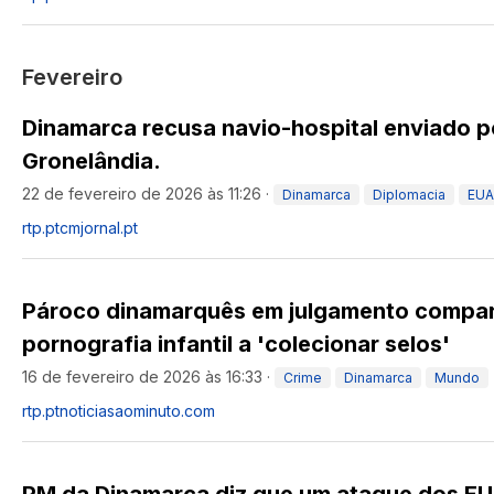
Fevereiro
Dinamarca recusa navio-hospital enviado p
Gronelândia.
22 de fevereiro de 2026 às 11:26
·
Dinamarca
Diplomacia
EUA
rtp.pt
cmjornal.pt
Pároco dinamarquês em julgamento compa
pornografia infantil a 'colecionar selos'
16 de fevereiro de 2026 às 16:33
·
Crime
Dinamarca
Mundo
rtp.pt
noticiasaominuto.com