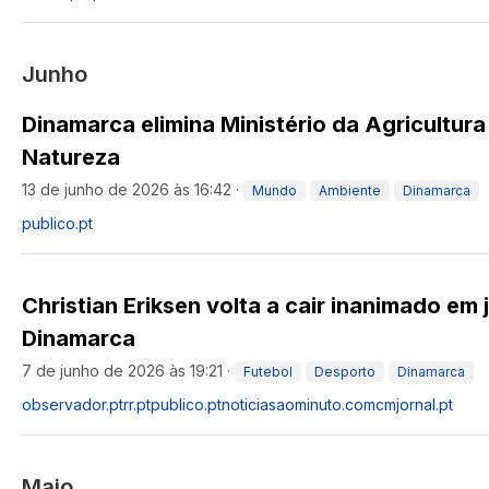
Junho
Dinamarca elimina Ministério da Agricultur
Natureza
13 de junho de 2026 às 16:42
·
Mundo
Ambiente
Dinamarca
publico.pt
Christian Eriksen volta a cair inanimado em
Dinamarca
7 de junho de 2026 às 19:21
·
Futebol
Desporto
Dinamarca
observador.pt
rr.pt
publico.pt
noticiasaominuto.com
cmjornal.pt
Maio