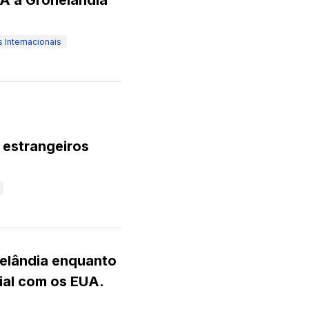
A à Gronelândia
 Internacionais
 estrangeiros
nelândia enquanto
al com os EUA.