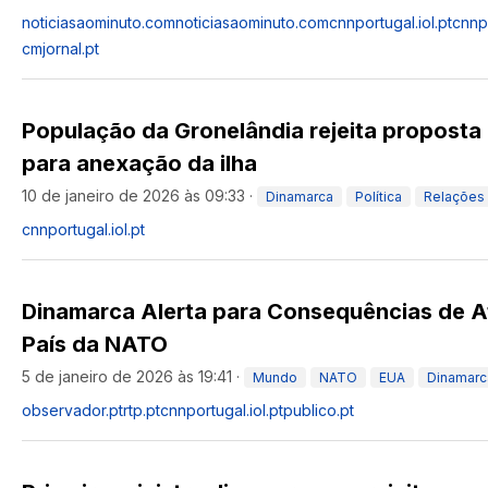
noticiasaominuto.com
noticiasaominuto.com
cnnportugal.iol.pt
cnnpo
cmjornal.pt
População da Gronelândia rejeita proposta
para anexação da ilha
10 de janeiro de 2026 às 09:33
·
Dinamarca
Política
Relações 
cnnportugal.iol.pt
Dinamarca Alerta para Consequências de 
País da NATO
5 de janeiro de 2026 às 19:41
·
Mundo
NATO
EUA
Dinamarc
observador.pt
rtp.pt
cnnportugal.iol.pt
publico.pt