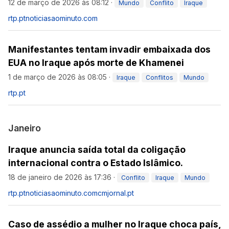
12 de março de 2026 às 08:12
·
Mundo
Conflito
Iraque
rtp.pt
noticiasaominuto.com
Manifestantes tentam invadir embaixada dos
EUA no Iraque após morte de Khamenei
1 de março de 2026 às 08:05
·
Iraque
Conflitos
Mundo
rtp.pt
Janeiro
Iraque anuncia saída total da coligação
internacional contra o Estado Islâmico.
18 de janeiro de 2026 às 17:36
·
Conflito
Iraque
Mundo
rtp.pt
noticiasaominuto.com
cmjornal.pt
Caso de assédio a mulher no Iraque choca país,