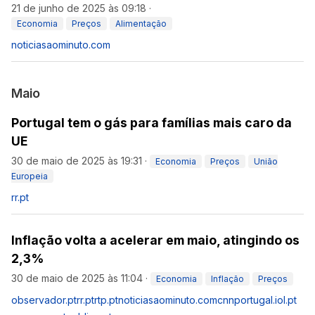
21 de junho de 2025 às 09:18
·
Economia
Preços
Alimentação
noticiasaominuto.com
Maio
Portugal tem o gás para famílias mais caro da
UE
30 de maio de 2025 às 19:31
·
Economia
Preços
União
Europeia
rr.pt
Inflação volta a acelerar em maio, atingindo os
2,3%
30 de maio de 2025 às 11:04
·
Economia
Inflação
Preços
observador.pt
rr.pt
rtp.pt
noticiasaominuto.com
cnnportugal.iol.pt