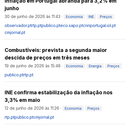
Inflação em Portugal abranda para 3,2% em
junho
30 de junho de 2026 às 11:43
·
Economia
INE
Preços
observador.pt
rtp.pt
publico.pt
eco.sapo.pt
cnnportugal.iol.pt
cmjornal.pt
Combustíveis: prevista a segunda maior
descida de preços em três meses
19 de junho de 2026 às 15:48
·
Economia
Energia
Preços
publico.pt
rtp.pt
INE confirma estabilização da inflação nos
3,3% em maio
12 de junho de 2026 às 11:26
·
Economia
Preços
rtp.pt
publico.pt
cmjornal.pt