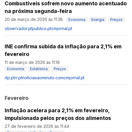
Combustíveis sofrem novo aumento acentuado
na próxima segunda-feira
20 de março de 2026 às 11:38
·
Economia
Energia
Preços
observador.pt
publico.pt
cmjornal.pt
INE confirma subida da inflação para 2,1% em
fevereiro
11 de março de 2026 às 11:16
·
Economia
Estatística
Preços
rtp.pt
rr.pt
noticiasaominuto.com
cmjornal.pt
Fevereiro
Inflação acelera para 2,1% em fevereiro,
impulsionada pelos preços dos alimentos
27 de fevereiro de 2026 às 11:44
·