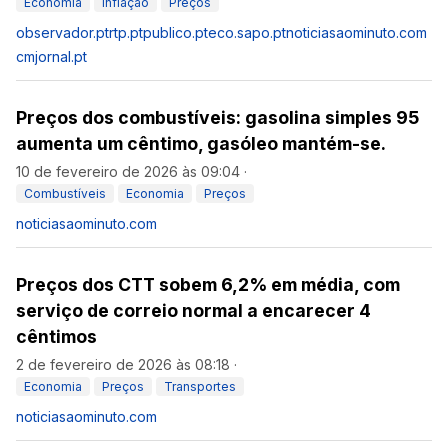
Economia
Inflação
Preços
observador.pt
rtp.pt
publico.pt
eco.sapo.pt
noticiasaominuto.com
cmjornal.pt
Preços dos combustíveis: gasolina simples 95
aumenta um cêntimo, gasóleo mantém-se.
10 de fevereiro de 2026 às 09:04
·
Combustíveis
Economia
Preços
noticiasaominuto.com
Preços dos CTT sobem 6,2% em média, com
serviço de correio normal a encarecer 4
cêntimos
2 de fevereiro de 2026 às 08:18
·
Economia
Preços
Transportes
noticiasaominuto.com