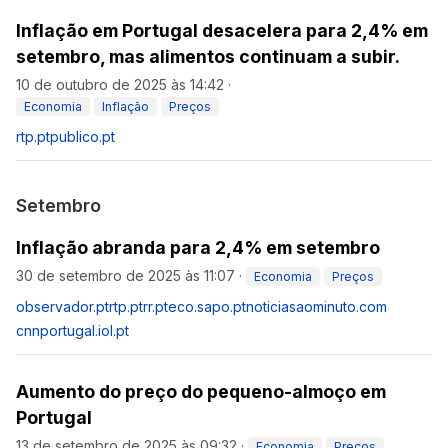
Inflação em Portugal desacelera para 2,4% em
setembro, mas alimentos continuam a subir.
10 de outubro de 2025 às 14:42
·
Economia
Inflação
Preços
rtp.pt
publico.pt
Setembro
Inflação abranda para 2,4% em setembro
30 de setembro de 2025 às 11:07
·
Economia
Preços
observador.pt
rtp.pt
rr.pt
eco.sapo.pt
noticiasaominuto.com
cnnportugal.iol.pt
Aumento do preço do pequeno-almoço em
Portugal
13 de setembro de 2025 às 09:32
·
Economia
Preços