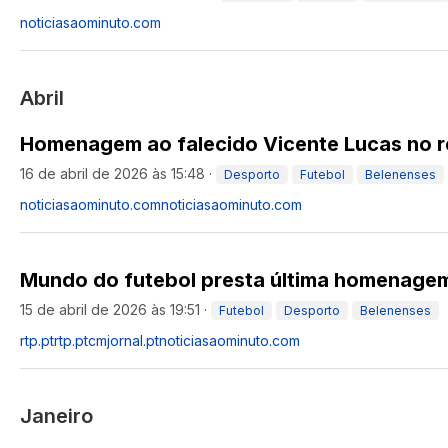
noticiasaominuto.com
Abril
Homenagem ao falecido Vicente Lucas no r
16 de abril de 2026 às 15:48
·
Desporto
Futebol
Belenenses
noticiasaominuto.com
noticiasaominuto.com
Mundo do futebol presta última homenagem
15 de abril de 2026 às 19:51
·
Futebol
Desporto
Belenenses
rtp.pt
rtp.pt
cmjornal.pt
noticiasaominuto.com
Janeiro