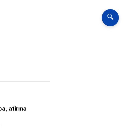
🔍
a, afirma