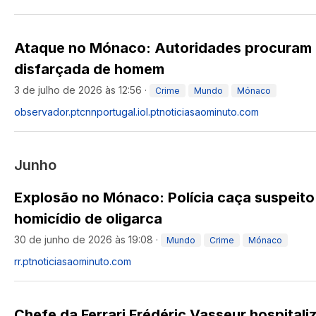
Ataque no Mónaco: Autoridades procuram 
disfarçada de homem
3 de julho de 2026 às 12:56
·
Crime
Mundo
Mónaco
observador.pt
cnnportugal.iol.pt
noticiasaominuto.com
Junho
Explosão no Mónaco: Polícia caça suspeito 
homicídio de oligarca
30 de junho de 2026 às 19:08
·
Mundo
Crime
Mónaco
rr.pt
noticiasaominuto.com
Chefe da Ferrari Frédéric Vasseur hospita