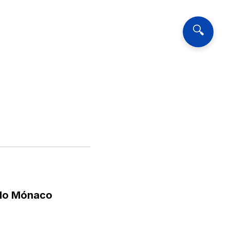
🔍
 do Mónaco