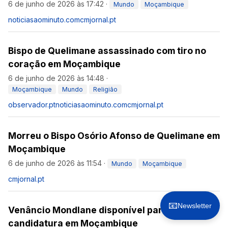
6 de junho de 2026 às 17:42
·
Mundo
Moçambique
noticiasaominuto.com
cmjornal.pt
Bispo de Quelimane assassinado com tiro no
coração em Moçambique
6 de junho de 2026 às 14:48
·
Moçambique
Mundo
Religião
observador.pt
noticiasaominuto.com
cmjornal.pt
Morreu o Bispo Osório Afonso de Quelimane em
Moçambique
6 de junho de 2026 às 11:54
·
Mundo
Moçambique
cmjornal.pt
📧
Newsletter
Venâncio Mondlane disponível para nova
candidatura em Moçambique