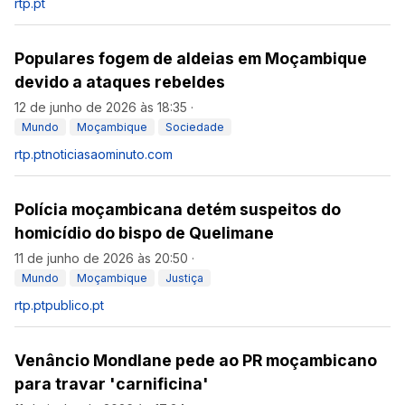
rtp.pt
Populares fogem de aldeias em Moçambique
devido a ataques rebeldes
12 de junho de 2026 às 18:35
·
Mundo
Moçambique
Sociedade
rtp.pt
noticiasaominuto.com
Polícia moçambicana detém suspeitos do
homicídio do bispo de Quelimane
11 de junho de 2026 às 20:50
·
Mundo
Moçambique
Justiça
rtp.pt
publico.pt
Venâncio Mondlane pede ao PR moçambicano
para travar 'carnificina'