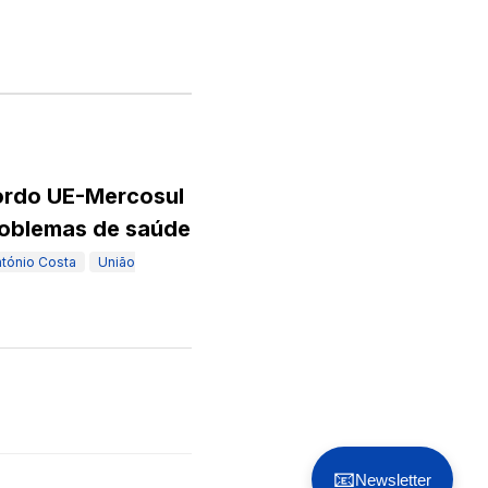
cordo UE-Mercosul
roblemas de saúde
tónio Costa
União
📧
Newsletter