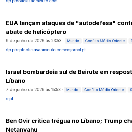
rtp.pt
noticiasaominuto.com
EUA lançam ataques de "autodefesa" contr
abate de helicóptero
9 de junho de 2026 às 23:53
·
Mundo
Conflito Médio Oriente
rtp.pt
rr.pt
noticiasaominuto.com
cmjornal.pt
Israel bombardeia sul de Beirute em respos
Líbano
7 de junho de 2026 às 15:53
·
Mundo
Conflito Médio Oriente
S
rr.pt
Ben Gvir critica trégua no Líbano; Trump c
Netanyahu