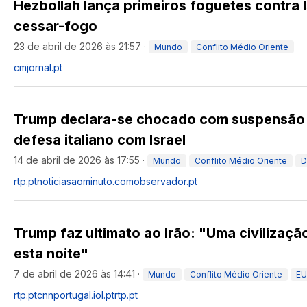
Hezbollah lança primeiros foguetes contra 
cessar-fogo
23 de abril de 2026 às 21:57
·
Mundo
Conflito Médio Oriente
cmjornal.pt
Trump declara-se chocado com suspensão
defesa italiano com Israel
14 de abril de 2026 às 17:55
·
Mundo
Conflito Médio Oriente
D
rtp.pt
noticiasaominuto.com
observador.pt
Trump faz ultimato ao Irão: "Uma civilização
esta noite"
7 de abril de 2026 às 14:41
·
Mundo
Conflito Médio Oriente
EU
rtp.pt
cnnportugal.iol.pt
rtp.pt