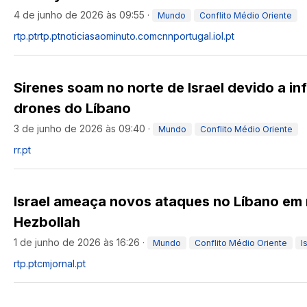
4 de junho de 2026 às 09:55
·
Mundo
Conflito Médio Oriente
rtp.pt
rtp.pt
noticiasaominuto.com
cnnportugal.iol.pt
Sirenes soam no norte de Israel devido a inf
drones do Líbano
3 de junho de 2026 às 09:40
·
Mundo
Conflito Médio Oriente
rr.pt
Israel ameaça novos ataques no Líbano em
Hezbollah
1 de junho de 2026 às 16:26
·
Mundo
Conflito Médio Oriente
I
rtp.pt
cmjornal.pt