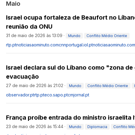
Maio
Israel ocupa fortaleza de Beaufort no Líba
reunião da ONU
31 de maio de 2026 às 13:09
·
Mundo
Conflito Médio Oriente
rtp.pt
noticiasaominuto.com
cnnportugal.iol.pt
noticiasaominuto.co
Israel declara sul do Líbano como "zona de
evacuação
27 de maio de 2026 às 21:02
·
Mundo
Conflito Médio Oriente
observador.pt
rtp.pt
eco.sapo.pt
cmjornal.pt
França proíbe entrada do ministro israelita
23 de maio de 2026 às 15:44
·
Mundo
Diplomacia
Conflito Mé