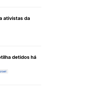
a ativistas da
tilha detidos há
Israel