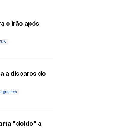
a o Irão após
EUA
ta a disparos do
egurança
hama "doido" a