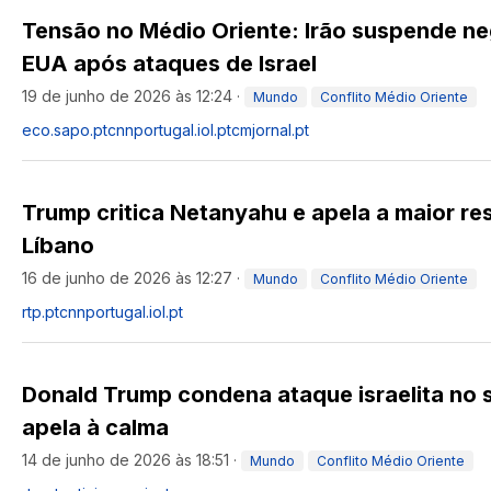
Tensão no Médio Oriente: Irão suspende n
EUA após ataques de Israel
19 de junho de 2026 às 12:24
·
Mundo
Conflito Médio Oriente
eco.sapo.pt
cnnportugal.iol.pt
cmjornal.pt
Trump critica Netanyahu e apela a maior re
Líbano
16 de junho de 2026 às 12:27
·
Mundo
Conflito Médio Oriente
rtp.pt
cnnportugal.iol.pt
Donald Trump condena ataque israelita no s
apela à calma
14 de junho de 2026 às 18:51
·
Mundo
Conflito Médio Oriente