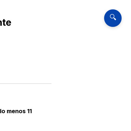
🔍
nte
lo menos 11