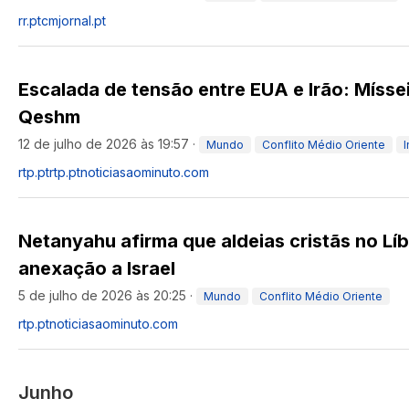
rr.pt
cmjornal.pt
Escalada de tensão entre EUA e Irão: Míssei
Qeshm
12 de julho de 2026 às 19:57
·
Mundo
Conflito Médio Oriente
I
rtp.pt
rtp.pt
noticiasaominuto.com
Netanyahu afirma que aldeias cristãs no Lí
anexação a Israel
5 de julho de 2026 às 20:25
·
Mundo
Conflito Médio Oriente
rtp.pt
noticiasaominuto.com
Junho