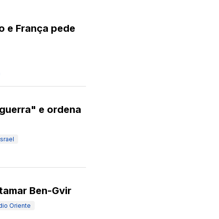
no e França pede
m
 guerra" e ordena
Israel
 Itamar Ben-Gvir
dio Oriente