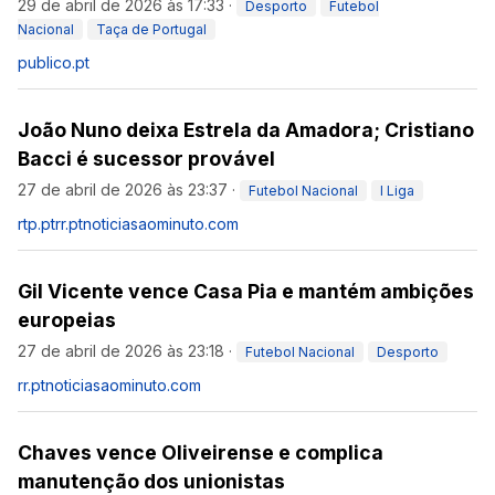
29 de abril de 2026 às 17:33
·
Desporto
Futebol
Nacional
Taça de Portugal
publico.pt
João Nuno deixa Estrela da Amadora; Cristiano
Bacci é sucessor provável
27 de abril de 2026 às 23:37
·
Futebol Nacional
I Liga
rtp.pt
rr.pt
noticiasaominuto.com
Gil Vicente vence Casa Pia e mantém ambições
europeias
27 de abril de 2026 às 23:18
·
Futebol Nacional
Desporto
rr.pt
noticiasaominuto.com
Chaves vence Oliveirense e complica
manutenção dos unionistas