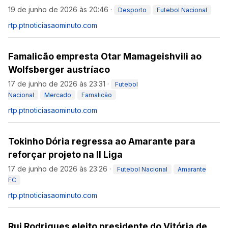
19 de junho de 2026 às 20:46
·
Desporto
Futebol Nacional
rtp.pt
noticiasaominuto.com
Famalicão empresta Otar Mamageishvili ao
Wolfsberger austríaco
17 de junho de 2026 às 23:31
·
Futebol
Nacional
Mercado
Famalicão
rtp.pt
noticiasaominuto.com
Tokinho Dória regressa ao Amarante para
reforçar projeto na II Liga
17 de junho de 2026 às 23:26
·
Futebol Nacional
Amarante
FC
rtp.pt
noticiasaominuto.com
Rui Rodrigues eleito presidente do Vitória de