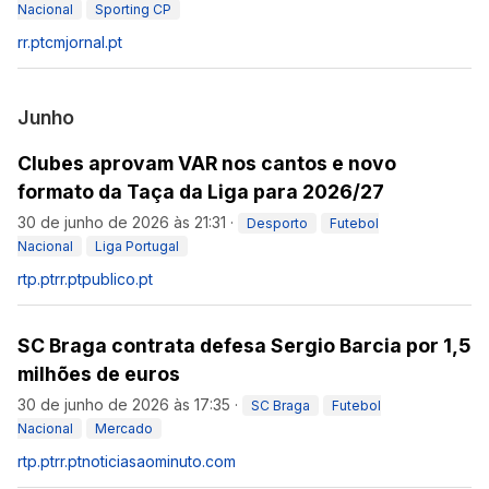
Nacional
Sporting CP
rr.pt
cmjornal.pt
Junho
Clubes aprovam VAR nos cantos e novo
formato da Taça da Liga para 2026/27
30 de junho de 2026 às 21:31
·
Desporto
Futebol
Nacional
Liga Portugal
rtp.pt
rr.pt
publico.pt
SC Braga contrata defesa Sergio Barcia por 1,5
milhões de euros
30 de junho de 2026 às 17:35
·
SC Braga
Futebol
Nacional
Mercado
rtp.pt
rr.pt
noticiasaominuto.com