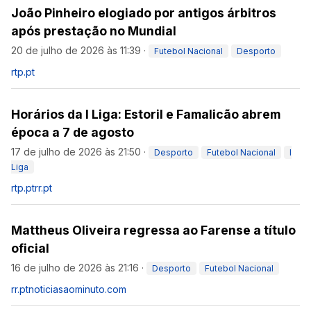
João Pinheiro elogiado por antigos árbitros
após prestação no Mundial
20 de julho de 2026 às 11:39
·
Futebol Nacional
Desporto
rtp.pt
Horários da I Liga: Estoril e Famalicão abrem
época a 7 de agosto
17 de julho de 2026 às 21:50
·
Desporto
Futebol Nacional
I
Liga
rtp.pt
rr.pt
Mattheus Oliveira regressa ao Farense a título
oficial
16 de julho de 2026 às 21:16
·
Desporto
Futebol Nacional
rr.pt
noticiasaominuto.com