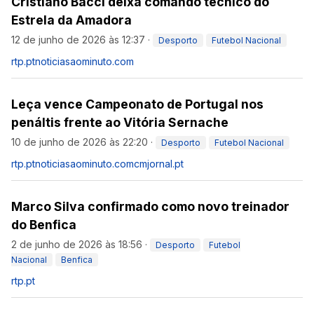
Cristiano Bacci deixa comando técnico do
Estrela da Amadora
12 de junho de 2026 às 12:37
·
Desporto
Futebol Nacional
rtp.pt
noticiasaominuto.com
Leça vence Campeonato de Portugal nos
penáltis frente ao Vitória Sernache
10 de junho de 2026 às 22:20
·
Desporto
Futebol Nacional
rtp.pt
noticiasaominuto.com
cmjornal.pt
Marco Silva confirmado como novo treinador
do Benfica
2 de junho de 2026 às 18:56
·
Desporto
Futebol
Nacional
Benfica
rtp.pt