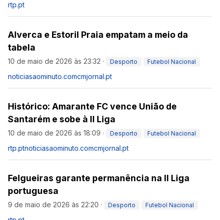
rtp.pt
Alverca e Estoril Praia empatam a meio da
tabela
10 de maio de 2026 às 23:32
·
Desporto
Futebol Nacional
noticiasaominuto.com
cmjornal.pt
Histórico: Amarante FC vence União de
Santarém e sobe à II Liga
10 de maio de 2026 às 18:09
·
Desporto
Futebol Nacional
rtp.pt
noticiasaominuto.com
cmjornal.pt
Felgueiras garante permanência na II Liga
portuguesa
9 de maio de 2026 às 22:20
·
Desporto
Futebol Nacional
rtp.pt