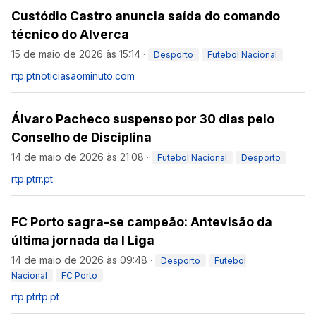
Custódio Castro anuncia saída do comando
técnico do Alverca
15 de maio de 2026 às 15:14
·
Desporto
Futebol Nacional
rtp.pt
noticiasaominuto.com
Álvaro Pacheco suspenso por 30 dias pelo
Conselho de Disciplina
14 de maio de 2026 às 21:08
·
Futebol Nacional
Desporto
rtp.pt
rr.pt
FC Porto sagra-se campeão: Antevisão da
última jornada da I Liga
14 de maio de 2026 às 09:48
·
Desporto
Futebol
Nacional
FC Porto
rtp.pt
rtp.pt