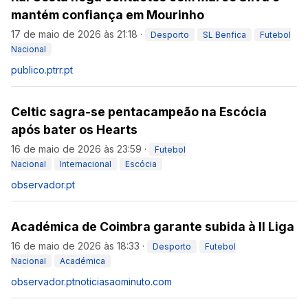
mantém confiança em Mourinho
17 de maio de 2026 às 21:18
·
Desporto
SL Benfica
Futebol
Nacional
publico.pt
rr.pt
Celtic sagra-se pentacampeão na Escócia
após bater os Hearts
16 de maio de 2026 às 23:59
·
Futebol
Nacional
Internacional
Escócia
observador.pt
Académica de Coimbra garante subida à II Liga
16 de maio de 2026 às 18:33
·
Desporto
Futebol
Nacional
Académica
observador.pt
noticiasaominuto.com