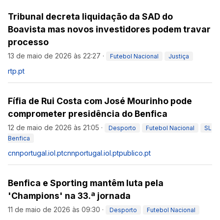
Tribunal decreta liquidação da SAD do
Boavista mas novos investidores podem travar
processo
13 de maio de 2026 às 22:27
·
Futebol Nacional
Justiça
rtp.pt
Fífia de Rui Costa com José Mourinho pode
comprometer presidência do Benfica
12 de maio de 2026 às 21:05
·
Desporto
Futebol Nacional
SL
Benfica
cnnportugal.iol.pt
cnnportugal.iol.pt
publico.pt
Benfica e Sporting mantêm luta pela
'Champions' na 33.ª jornada
11 de maio de 2026 às 09:30
·
Desporto
Futebol Nacional