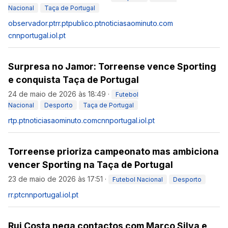
Nacional
Taça de Portugal
observador.pt
rr.pt
publico.pt
noticiasaominuto.com
cnnportugal.iol.pt
Surpresa no Jamor: Torreense vence Sporting
e conquista Taça de Portugal
24 de maio de 2026 às 18:49
·
Futebol
Nacional
Desporto
Taça de Portugal
rtp.pt
noticiasaominuto.com
cnnportugal.iol.pt
Torreense prioriza campeonato mas ambiciona
vencer Sporting na Taça de Portugal
23 de maio de 2026 às 17:51
·
Futebol Nacional
Desporto
rr.pt
cnnportugal.iol.pt
Rui Costa nega contactos com Marco Silva e