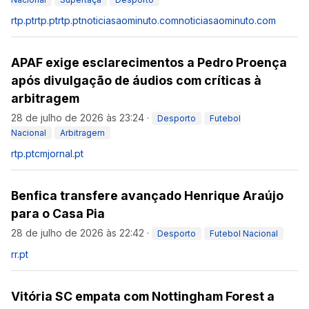
rtp.pt
rtp.pt
rtp.pt
noticiasaominuto.com
noticiasaominuto.com
APAF exige esclarecimentos a Pedro Proença
após divulgação de áudios com críticas à
arbitragem
28 de julho de 2026 às 23:24
·
Desporto
Futebol
Nacional
Arbitragem
rtp.pt
cmjornal.pt
Benfica transfere avançado Henrique Araújo
para o Casa Pia
28 de julho de 2026 às 22:42
·
Desporto
Futebol Nacional
rr.pt
Vitória SC empata com Nottingham Forest a