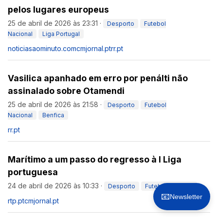
pelos lugares europeus
25 de abril de 2026 às 23:31
·
Desporto
Futebol
Nacional
Liga Portugal
noticiasaominuto.com
cmjornal.pt
rr.pt
Vasilica apanhado em erro por penálti não
assinalado sobre Otamendi
25 de abril de 2026 às 21:58
·
Desporto
Futebol
Nacional
Benfica
rr.pt
Marítimo a um passo do regresso à I Liga
portuguesa
24 de abril de 2026 às 10:33
·
Desporto
Futebol Nacional
📧
Newsletter
rtp.pt
cmjornal.pt