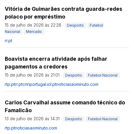
Vitória de Guimarães contrata guarda-redes
polaco por empréstimo
15 de julho de 2026 às 22:28
·
Desporto
Futebol
Nacional
Mercado
rr.pt
Boavista encerra atividade após falhar
pagamentos a credores
15 de julho de 2026 às 21:01
·
Desporto
Futebol Nacional
rtp.pt
rr.pt
cnnportugal.iol.pt
noticiasaominuto.com
Carlos Carvalhal assume comando técnico do
Famalicão
13 de julho de 2026 às 14:31
·
Desporto
Futebol Nacional
rtp.pt
noticiasaominuto.com