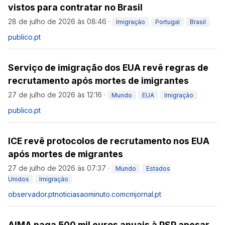
vistos para contratar no Brasil
28 de julho de 2026 às 08:46
·
Imigração
Portugal
Brasil
publico.pt
Serviço de imigração dos EUA revê regras de
recrutamento após mortes de imigrantes
27 de julho de 2026 às 12:16
·
Mundo
EUA
Imigração
publico.pt
ICE revê protocolos de recrutamento nos EUA
após mortes de migrantes
27 de julho de 2026 às 07:37
·
Mundo
Estados
Unidos
Imigração
observador.pt
noticiasaominuto.com
cmjornal.pt
AIMA paga 500 mil euros anuais à PSP apesar