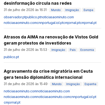
desinformação circula nas redes
31 de julho de 2026 às 16:31
·
Mundo
Imigração
Europa
observador.pt
publico.pt
noticiasaominuto.com
noticiasaominuto.com
cnnportugal.iol.pt
cmjornal.pt
cmjornal.pt
Atrasos da AIMA na renovação de Vistos Gold
geram protestos de investidores
31 de julho de 2026 às 15:53
·
Imigração
País
Economia
publico.pt
Agravamento da crise migratória em Ceuta
gera tensão diplomática internacional
31 de julho de 2026 às 15:49
·
Mundo
Imigração
Espanha
noticiasaominuto.com
noticiasaominuto.com
noticiasaominuto.com
noticiasaominuto.com
cnnportugal.iol.pt
cmjornal.pt