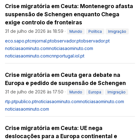
Crise migratória em Ceuta: Montenegro afasta
suspensão de Schengen enquanto Chega
exige controlo de fronteiras
31 de julho de 2026 às 18:59
·
Mundo
Política
Imigração
eco.sapo.pt
cmjornal.pt
observador.pt
observador.pt
noticiasaominuto.com
noticiasaominuto.com
noticiasaominuto.com
cnnportugal.iol.pt
Crise migratória em Ceuta gera debate na
Europa e pedido de suspensão de Schengen
31 de julho de 2026 às 17:50
·
Mundo
Europa
Imigração
rtp.pt
publico.pt
noticiasaominuto.com
noticiasaominuto.com
noticiasaominuto.com
Crise migratória em Ceuta: UE nega
deslocações para a Europa continental e