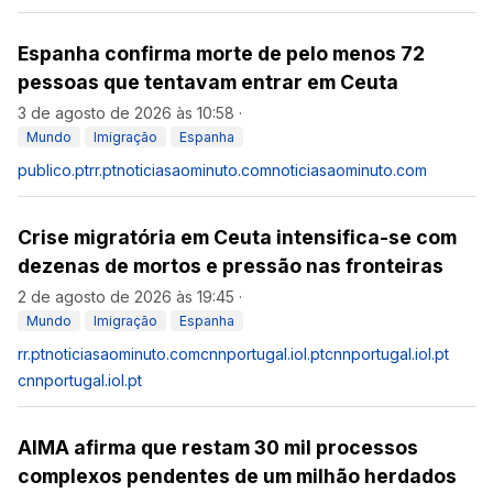
Espanha confirma morte de pelo menos 72
pessoas que tentavam entrar em Ceuta
3 de agosto de 2026 às 10:58
·
Mundo
Imigração
Espanha
publico.pt
rr.pt
noticiasaominuto.com
noticiasaominuto.com
Crise migratória em Ceuta intensifica-se com
dezenas de mortos e pressão nas fronteiras
2 de agosto de 2026 às 19:45
·
Mundo
Imigração
Espanha
rr.pt
noticiasaominuto.com
cnnportugal.iol.pt
cnnportugal.iol.pt
cnnportugal.iol.pt
AIMA afirma que restam 30 mil processos
complexos pendentes de um milhão herdados