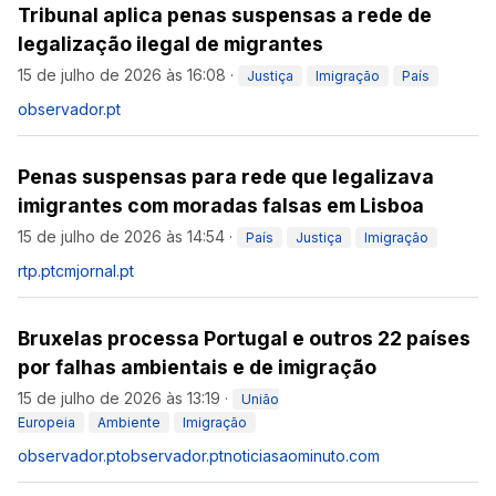
Tribunal aplica penas suspensas a rede de
legalização ilegal de migrantes
15 de julho de 2026 às 16:08
·
Justiça
Imigração
País
observador.pt
Penas suspensas para rede que legalizava
imigrantes com moradas falsas em Lisboa
15 de julho de 2026 às 14:54
·
País
Justiça
Imigração
rtp.pt
cmjornal.pt
Bruxelas processa Portugal e outros 22 países
por falhas ambientais e de imigração
15 de julho de 2026 às 13:19
·
União
Europeia
Ambiente
Imigração
observador.pt
observador.pt
noticiasaominuto.com