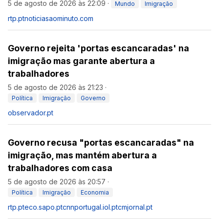
5 de agosto de 2026 às 22:09
·
Mundo
Imigração
rtp.pt
noticiasaominuto.com
Governo rejeita 'portas escancaradas' na
imigração mas garante abertura a
trabalhadores
5 de agosto de 2026 às 21:23
·
Política
Imigração
Governo
observador.pt
Governo recusa "portas escancaradas" na
imigração, mas mantém abertura a
trabalhadores com casa
5 de agosto de 2026 às 20:57
·
Política
Imigração
Economia
rtp.pt
eco.sapo.pt
cnnportugal.iol.pt
cmjornal.pt