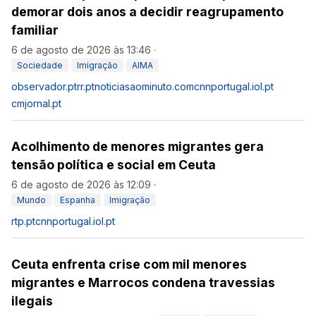
demorar dois anos a decidir reagrupamento
familiar
6 de agosto de 2026 às 13:46
·
Sociedade
Imigração
AIMA
observador.pt
rr.pt
noticiasaominuto.com
cnnportugal.iol.pt
cmjornal.pt
Acolhimento de menores migrantes gera
tensão política e social em Ceuta
6 de agosto de 2026 às 12:09
·
Mundo
Espanha
Imigração
rtp.pt
cnnportugal.iol.pt
Ceuta enfrenta crise com mil menores
migrantes e Marrocos condena travessias
ilegais