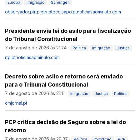
Europa
Imigração
Schengen
observador.pt
rtp.pt
rr.pt
eco.sapo.pt
noticiasaominuto.com
Presidente envia lei do asilo para fiscalização
do Tribunal Constitucional
7 de agosto de 2026 às 21:24
·
Política
Imigração
Justiça
rtp.pt
noticiasaominuto.com
Decreto sobre asilo e retorno será enviado
para o Tribunal Constitucional
7 de agosto de 2026 às 21:11
·
Imigração
Justiça
Política
cmjornal.pt
PCP critica decisão de Seguro sobre a lei do
retorno
7 de agosto de 2026 às 20:37
·
Política
Imigração
PCP