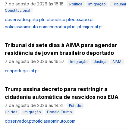
7 de agosto de 2026 às 18:18
·
Política
Imigração
Tribunal
Constitucional
observador.pt
rtp.pt
rr.pt
publico.pt
eco.sapo.pt
noticiasaominuto.com
cnnportugal.iol.pt
cmjornal.pt
Tribunal dá sete dias à AIMA para agendar
residência de jovem brasileiro deportado
7 de agosto de 2026 às 16:57
·
Imigração
Justiça
AIMA
cnnportugal.iol.pt
Trump assina decreto para restringir a
cidadania automática de nascidos nos EUA
7 de agosto de 2026 às 14:31
·
Estados
Unidos
Imigração
Donald Trump
observador.pt
noticiasaominuto.com