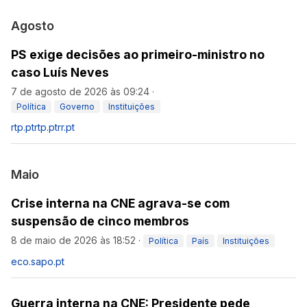
Agosto
PS exige decisões ao primeiro-ministro no
caso Luís Neves
7 de agosto de 2026 às 09:24
·
Política
Governo
Instituições
rtp.pt
rtp.pt
rr.pt
Maio
Crise interna na CNE agrava-se com
suspensão de cinco membros
8 de maio de 2026 às 18:52
·
Política
País
Instituições
eco.sapo.pt
Guerra interna na CNE: Presidente pede