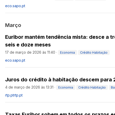
eco.sapo.pt
Março
Euribor mantém tendência mista: desce a t
seis e doze meses
17 de março de 2026 às 11:40
·
Economia
Crédito Habitação
eco.sapo.pt
Juros do crédito à habitação descem para 
4 de março de 2026 às 13:31
·
Economia
Crédito Habitação
Ba
rtp.pt
rtp.pt
Taxas Euribor sobem em todos os prazos e