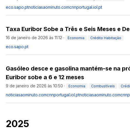
eco.sapo.pt
noticiasaominuto.com
cnnportugal.iol.pt
Taxa Euribor Sobe a Três e Seis Meses e D
16 de janeiro de 2026 às 11:12
·
Economia
Crédito Habitação
eco.sapo.pt
Gasóleo desce e gasolina mantém-se na p
Euribor sobe a 6 e 12 meses
9 de janeiro de 2026 às 10:50
·
Economia
Combustíveis
Crédi
noticiasaominuto.com
cnnportugal.iol.pt
noticiasaominuto.com
cnnpo
2025