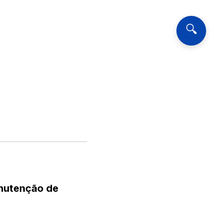
🔍
anutenção de