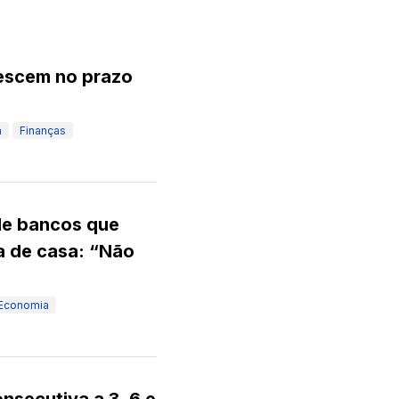
descem no prazo
a
Finanças
de bancos que
 de casa: “Não
Economia