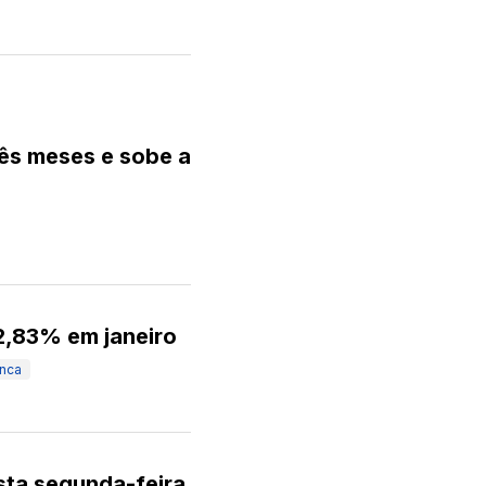
rês meses e sobe a
2,83% em janeiro
nca
sta segunda-feira