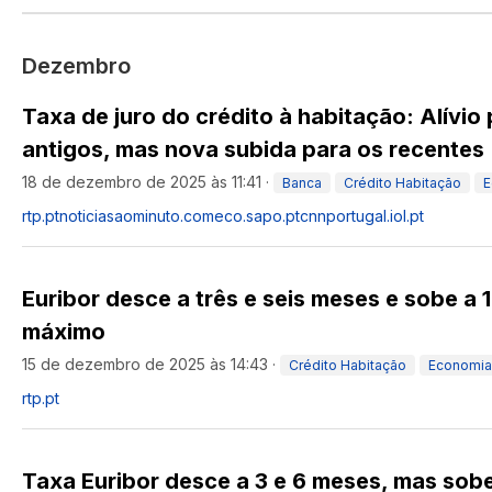
Dezembro
Taxa de juro do crédito à habitação: Alívio
antigos, mas nova subida para os recentes
18 de dezembro de 2025 às 11:41
·
Banca
Crédito Habitação
E
rtp.pt
noticiasaominuto.com
eco.sapo.pt
cnnportugal.iol.pt
Euribor desce a três e seis meses e sobe a 
máximo
15 de dezembro de 2025 às 14:43
·
Crédito Habitação
Economia
rtp.pt
Taxa Euribor desce a 3 e 6 meses, mas sob