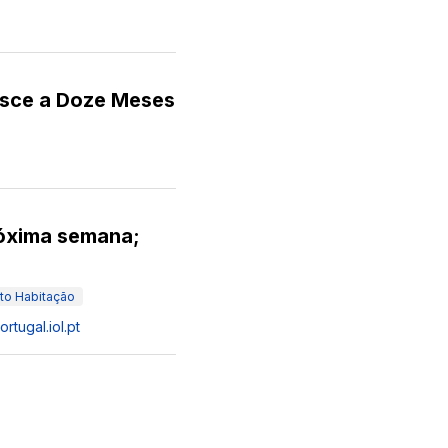
esce a Doze Meses
róxima semana;
to Habitação
rtugal.iol.pt