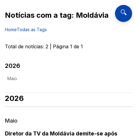
🔍
Notícias com a tag:
Moldávia
Home
Todas as Tags
Total de notícias:
2
| Página
1
de
1
2026
Maio
2026
Maio
Diretor da TV da Moldávia demite-se após