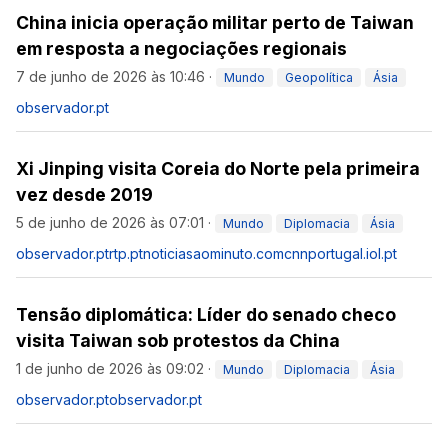
China inicia operação militar perto de Taiwan
em resposta a negociações regionais
7 de junho de 2026 às 10:46
·
Mundo
Geopolítica
Ásia
observador.pt
Xi Jinping visita Coreia do Norte pela primeira
vez desde 2019
5 de junho de 2026 às 07:01
·
Mundo
Diplomacia
Ásia
observador.pt
rtp.pt
noticiasaominuto.com
cnnportugal.iol.pt
Tensão diplomática: Líder do senado checo
visita Taiwan sob protestos da China
1 de junho de 2026 às 09:02
·
Mundo
Diplomacia
Ásia
observador.pt
observador.pt