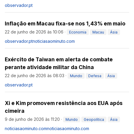
observador.pt
Inflação em Macau fixa-se nos 1,43% em maio
22 de junho de 2026 às 10:06
·
Economia
Macau
Ásia
observador.pt
noticiasaominuto.com
Exército de Taiwan em alerta de combate
perante atividade militar da China
22 de junho de 2026 às 08:03
·
Mundo
Defesa
Ásia
observador.pt
Xi e Kim promovem resistência aos EUA após
cimeira
9 de junho de 2026 às 11:20
·
Mundo
Geopolítica
Ásia
noticiasaominuto.com
noticiasaominuto.com