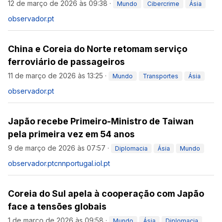
12 de março de 2026 às 09:38
·
Mundo
Cibercrime
Ásia
observador.pt
China e Coreia do Norte retomam serviço
ferroviário de passageiros
11 de março de 2026 às 13:25
·
Mundo
Transportes
Ásia
observador.pt
Japão recebe Primeiro-Ministro de Taiwan
pela primeira vez em 54 anos
9 de março de 2026 às 07:57
·
Diplomacia
Ásia
Mundo
observador.pt
cnnportugal.iol.pt
Coreia do Sul apela à cooperação com Japão
face a tensões globais
1 de março de 2026 às 09:58
·
Mundo
Ásia
Diplomacia