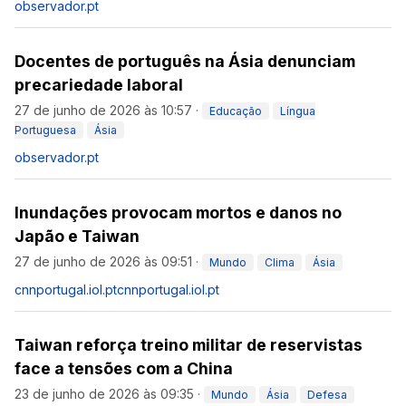
observador.pt
Docentes de português na Ásia denunciam
precariedade laboral
27 de junho de 2026 às 10:57
·
Educação
Língua
Portuguesa
Ásia
observador.pt
Inundações provocam mortos e danos no
Japão e Taiwan
27 de junho de 2026 às 09:51
·
Mundo
Clima
Ásia
cnnportugal.iol.pt
cnnportugal.iol.pt
Taiwan reforça treino militar de reservistas
face a tensões com a China
23 de junho de 2026 às 09:35
·
Mundo
Ásia
Defesa