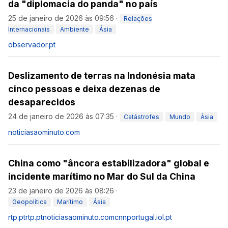
da "diplomacia do panda" no país
25 de janeiro de 2026 às 09:56
·
Relações
Internacionais
Ambiente
Ásia
observador.pt
Deslizamento de terras na Indonésia mata
cinco pessoas e deixa dezenas de
desaparecidos
24 de janeiro de 2026 às 07:35
·
Catástrofes
Mundo
Ásia
noticiasaominuto.com
China como "âncora estabilizadora" global e
incidente marítimo no Mar do Sul da China
23 de janeiro de 2026 às 08:26
·
Geopolítica
Marítimo
Ásia
rtp.pt
rtp.pt
noticiasaominuto.com
cnnportugal.iol.pt