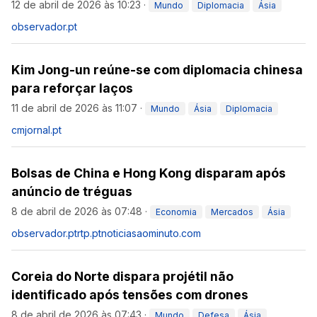
12 de abril de 2026 às 10:23
·
Mundo
Diplomacia
Ásia
observador.pt
Kim Jong-un reúne-se com diplomacia chinesa
para reforçar laços
11 de abril de 2026 às 11:07
·
Mundo
Ásia
Diplomacia
cmjornal.pt
Bolsas de China e Hong Kong disparam após
anúncio de tréguas
8 de abril de 2026 às 07:48
·
Economia
Mercados
Ásia
observador.pt
rtp.pt
noticiasaominuto.com
Coreia do Norte dispara projétil não
identificado após tensões com drones
8 de abril de 2026 às 07:43
·
Mundo
Defesa
Ásia