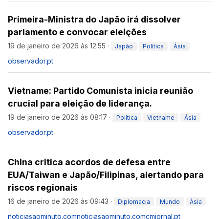
Primeira-Ministra do Japão irá dissolver
parlamento e convocar eleições
19 de janeiro de 2026 às 12:55
·
Japão
Política
Ásia
observador.pt
Vietname: Partido Comunista inicia reunião
crucial para eleição de liderança.
19 de janeiro de 2026 às 08:17
·
Política
Vietname
Ásia
observador.pt
China critica acordos de defesa entre
EUA/Taiwan e Japão/Filipinas, alertando para
riscos regionais
16 de janeiro de 2026 às 09:43
·
Diplomacia
Mundo
Ásia
noticiasaominuto.com
noticiasaominuto.com
cmjornal.pt