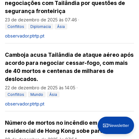
negociações com Tailândia por questões de
segurança fronteiriça
23 de dezembro de 2025 às 07:46
·
Conflitos
Diplomacia
Ásia
observador.pt
rtp.pt
Camboja acusa Tailândia de ataque aéreo após
acordo para negociar cessar-fogo, com mais
de 40 mortos e centenas de milhares de
deslocados.
22 de dezembro de 2025 às 14:05
·
Conflitos
Mundo
Ásia
observador.pt
rtp.pt
Número de mortos no incêndio em complexo
📧
Newsletter
residencial de Hong Kong sobe para 161