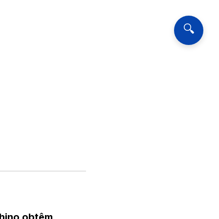
🔍
 hino obtêm