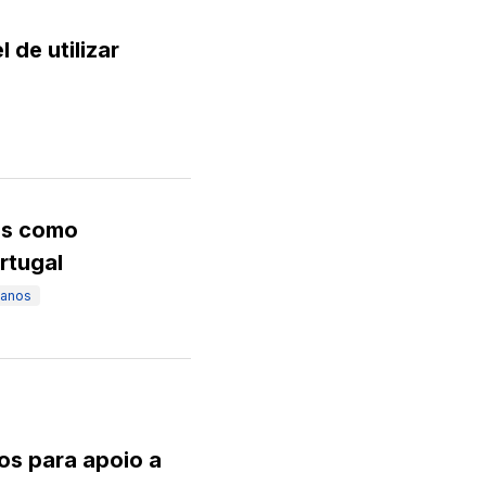
 de utilizar
os como
rtugal
manos
os para apoio a