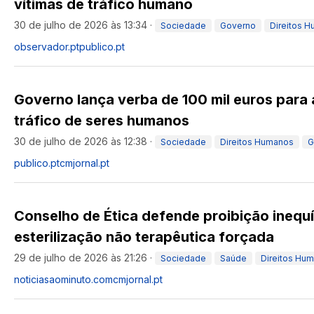
vítimas de tráfico humano
30 de julho de 2026 às 13:34
·
Sociedade
Governo
Direitos 
observador.pt
publico.pt
Governo lança verba de 100 mil euros para 
tráfico de seres humanos
30 de julho de 2026 às 12:38
·
Sociedade
Direitos Humanos
G
publico.pt
cmjornal.pt
Conselho de Ética defende proibição inequ
esterilização não terapêutica forçada
29 de julho de 2026 às 21:26
·
Sociedade
Saúde
Direitos Hu
noticiasaominuto.com
cmjornal.pt