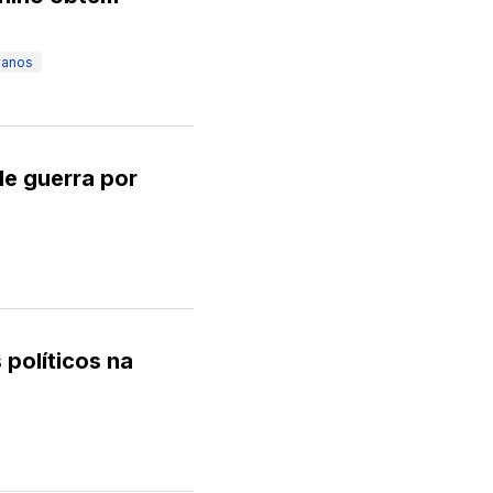
manos
de guerra por
 políticos na