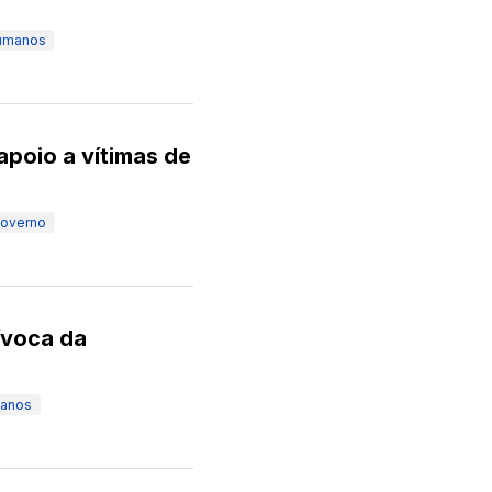
Humanos
apoio a vítimas de
overno
ívoca da
manos