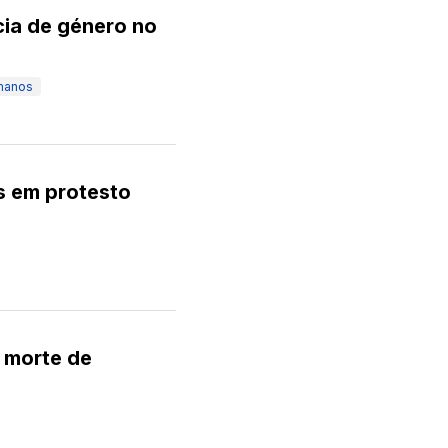
cia de género no
umanos
s em protesto
 morte de