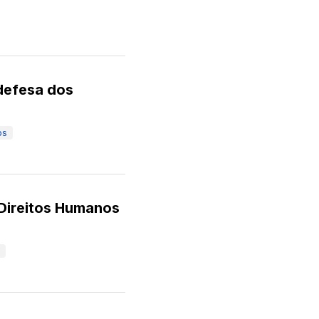
 defesa dos
os
Direitos Humanos