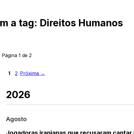
om a tag:
Direitos Humanos
 Página
1
de
2
1
2
Próxima →
2026
Agosto
Jogadoras iranianas que recusaram cantar