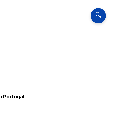
🔍
m Portugal