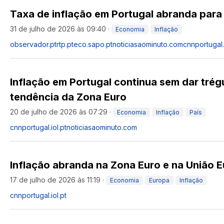
Taxa de inflação em Portugal abranda para
31 de julho de 2026 às 09:40
·
Economia
Inflação
observador.pt
rtp.pt
eco.sapo.pt
noticiasaominuto.com
cnnportugal.i
Inflação em Portugal continua sem dar trég
tendência da Zona Euro
20 de julho de 2026 às 07:29
·
Economia
Inflação
País
cnnportugal.iol.pt
noticiasaominuto.com
Inflação abranda na Zona Euro e na União 
17 de julho de 2026 às 11:19
·
Economia
Europa
Inflação
cnnportugal.iol.pt