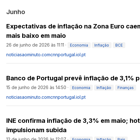
Junho
Expectativas de inflação na Zona Euro caem
mais baixo em maio
26 de junho de 2026 às 11:11
·
Economia
Inflação
BCE
noticiasaominuto.com
cnnportugal.iol.pt
Banco de Portugal prevê inflação de 3,1% p
15 de junho de 2026 às 14:50
·
Economia
Inflação
Finanças
noticiasaominuto.com
cnnportugal.iol.pt
INE confirma inflação de 3,3% em maio; hot
impulsionam subida
12 de junho de 2026 às 12:07
·
Economia
Inflação
País