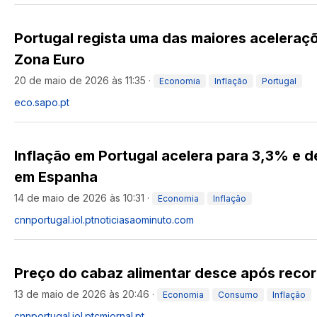
Portugal regista uma das maiores aceleraçõ
Zona Euro
20 de maio de 2026 às 11:35
·
Economia
Inflação
Portugal
eco.sapo.pt
Inflação em Portugal acelera para 3,3% e 
em Espanha
14 de maio de 2026 às 10:31
·
Economia
Inflação
cnnportugal.iol.pt
noticiasaominuto.com
Preço do cabaz alimentar desce após recor
13 de maio de 2026 às 20:46
·
Economia
Consumo
Inflação
cnnportugal.iol.pt
cmjornal.pt