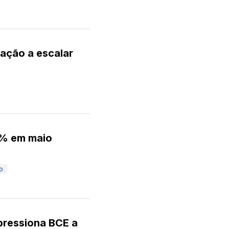
lação a escalar
2% em maio
ão
pressiona BCE a