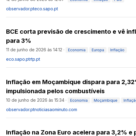
observador.pt
eco.sapo.pt
BCE corta previsão de crescimento e vê inf
para 3%
11 de junho de 2026 às 14:12
·
Economia
Europa
Inflação
eco.sapo.pt
rtp.pt
Inflação em Moçambique dispara para 2,3
impulsionada pelos combustíveis
10 de junho de 2026 às 15:34
·
Economia
Moçambique
Inflaç
observador.pt
noticiasaominuto.com
Inflação na Zona Euro acelera para 3,2% e 