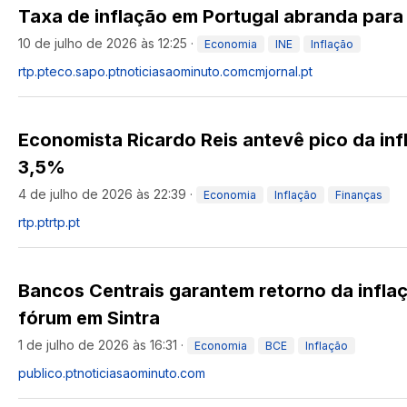
Taxa de inflação em Portugal abranda para
10 de julho de 2026 às 12:25
·
Economia
INE
Inflação
rtp.pt
eco.sapo.pt
noticiasaominuto.com
cmjornal.pt
Economista Ricardo Reis antevê pico da inf
3,5%
4 de julho de 2026 às 22:39
·
Economia
Inflação
Finanças
rtp.pt
rtp.pt
Bancos Centrais garantem retorno da infl
fórum em Sintra
1 de julho de 2026 às 16:31
·
Economia
BCE
Inflação
publico.pt
noticiasaominuto.com