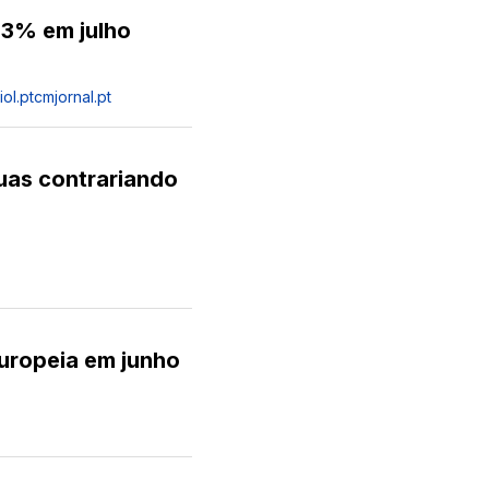
 3% em julho
ol.pt
cmjornal.pt
uas contrariando
Europeia em junho