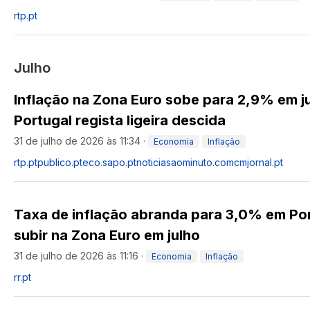
rtp.pt
Julho
Inflação na Zona Euro sobe para 2,9% em j
Portugal regista ligeira descida
31 de julho de 2026 às 11:34
·
Economia
Inflação
rtp.pt
publico.pt
eco.sapo.pt
noticiasaominuto.com
cmjornal.pt
Taxa de inflação abranda para 3,0% em Por
subir na Zona Euro em julho
31 de julho de 2026 às 11:16
·
Economia
Inflação
rr.pt