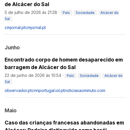
de Alcácer do Sal
5 de julho de 2026 às 21:28
·
País
Sociedade
Alcácer do
Sal
cmjornal.pt
cmjornal.pt
Junho
Encontrado corpo de homem desaparecido em
barragem de Alcácer do Sal
22 de junho de 2026 às 10:54
·
País
Sociedade
Alcácer do
Sal
observador.pt
cnnportugal.iol.pt
noticiasaominuto.com
Maio
Caso das crianças francesas abandonadas em