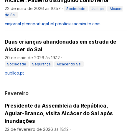
Alcácer: Padeiro distinguido como herói
22 de maio de 2026 às 10:57
·
Sociedade
Justiça
Alcácer
do Sal
cmjornal.pt
cnnportugal.iol.pt
noticiasaominuto.com
Duas crianças abandonadas em estrada de
Alcácer do Sal
20 de maio de 2026 às 19:12
·
Sociedade
Segurança
Alcácer do Sal
publico.pt
Fevereiro
Presidente da Assembleia da República,
Aguiar-Branco, visita Alcácer do Sal após
inundações
22 de fevereiro de 2026 às 18:12
·