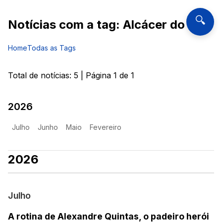
🔍
Notícias com a tag:
Alcácer do Sal
Home
Todas as Tags
Total de notícias:
5
| Página
1
de
1
2026
Julho
Junho
Maio
Fevereiro
2026
Julho
A rotina de Alexandre Quintas, o padeiro herói